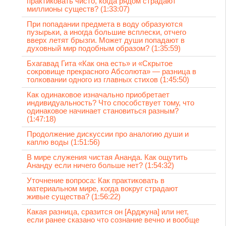
практиковать чисто, когда рядом страдают
миллионы существ? (1:33:07)
При попадании предмета в воду образуются
пузырьки, а иногда большие всплески, отчего
вверх летят брызги. Может души попадают в
духовный мир подобным образом? (1:35:59)
Бхагавад Гита «Как она есть» и «Скрытое
сокровище прекрасного Абсолюта» — разница в
толковании одного из главных стихов (1:45:50)
Как одинаковое изначально приобретает
индивидуальность? Что способствует тому, что
одинаковое начинает становиться разным?
(1:47:18)
Продолжение дискуссии про аналогию души и
каплю воды (1:51:56)
В мире служения чистая Ананда. Как ощутить
Ананду если ничего больше нет? (1:54:32)
Уточнение вопроса: Как практиковать в
материальном мире, когда вокруг страдают
живые существа? (1:56:22)
Какая разница, сразится он [Арджуна] или нет,
если ранее сказано что сознание вечно и вообще