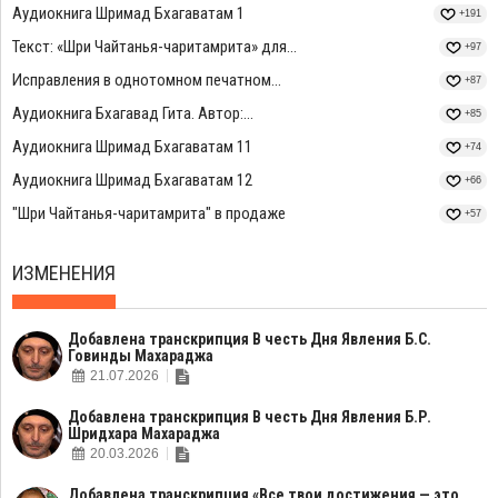
Аудиокнига Шримад Бхагаватам 1
+191
Текст: «Шри Чайтанья-чаритамрита» для...
+97
Исправления в однотомном печатном...
+87
Аудиокнига Бхагавад Гита. Автор:...
+85
Аудиокнига Шримад Бхагаватам 11
+74
Аудиокнига Шримад Бхагаватам 12
+66
"Шри Чайтанья-чаритамрита" в продаже
+57
ИЗМЕНЕНИЯ
Добавлена транскрипция В честь Дня Явления Б.С.
Говинды Махараджа
21.07.2026
Добавлена транскрипция В честь Дня Явления Б.Р.
Шридхара Махараджа
20.03.2026
Добавлена транскрипция «Все твои достижения — это