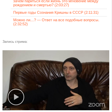
зачем париться если жизнь это мгновение между
рождением и смертью? (2:03:27)
Первые годы Сознания Кришны в СССР (2:11:31)
Можно ли…? — Ответ на все подобные вопросы.
(2:32:52)
Запись стрима: