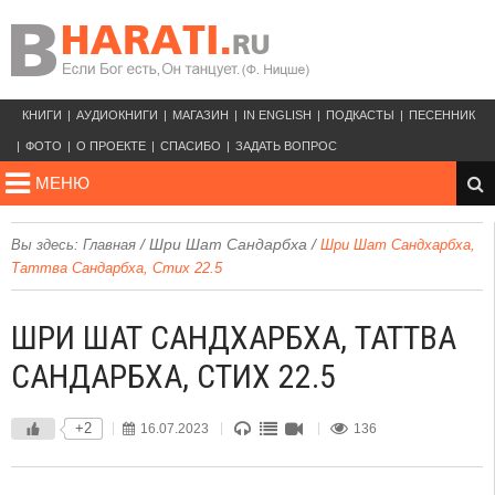
КНИГИ
АУДИОКНИГИ
МАГАЗИН
IN ENGLISH
ПОДКАСТЫ
ПЕСЕННИК
ФОТО
О ПРОЕКТЕ
СПАСИБО
ЗАДАТЬ ВОПРОС
МЕНЮ
/
Шри Шат Сандарбха
/
Вы здесь:
Главная
Шри Шат Сандхарбха,
Таттва Сандарбха, Стих 22.5
ШРИ ШАТ САНДХАРБХА, ТАТТВА
САНДАРБХА, СТИХ 22.5
+2
16.07.2023
136