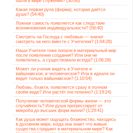
были в мире служения? (30:00)
Какая первая рупа (форма), которая даётся
душе? (54:40)
Ложная самость появляется как следствие
возникновения индивидуальности? (58:40)
Смотреть на Господа с любовью — значит
смотреть на него вместе с Учителем? (1:04:28)
Наши Учителя тоже попали в материальный мир
после появления создания? Или они не
появлялись, а существовали всегда? (1:06:28)
Может ли ученик видеть в Учителе и
вайшнавское, и человеческое? Или в идеале он
видит только вайшнавское? (1:10:54)
Любовь, бхакти, появляется сразу в полном
своём виде? Или растёт постепенно? (1:19:24)
Получение человеческой формы жизни — это
случайность? Или душа прогрессирует от
микроба до высших форм жизни? (1:29:41)
Как душа может ощущать блаженство, находясь
в духовном мире, когда она знает что живые
существа страдают в материальном мире? Как