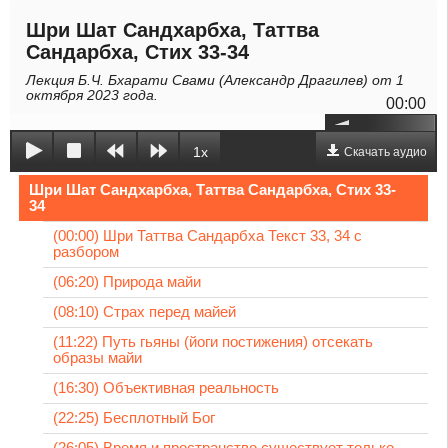
Шри Шат Сандхарбха, Таттва
Сандарбха, Стих 33-34
Лекция Б.Ч. Бхарати Свами (Александр Драгилев) от 1
октября 2023 года.
00:00
1x
Скачать аудио
Шри Шат Сандхарбха, Таттва Сандарбха, Стих 33-
34
(00:00) Шри Таттва Сандарбха Текст 33, 34 с
разбором
(06:20) Природа майи
(08:10) Страх перед майей
(11:22) Путь гьяны (йоги постижения) отсекать
образы майи
(16:30) Объективная реальность
(22:25) Бесплотный Бог
(26:05) Время и пространство существует только