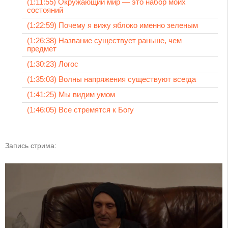
(1:11:55) Окружающий мир — это набор моих
состояний
(1:22:59) Почему я вижу яблоко именно зеленым
(1:26:38) Название существует раньше, чем
предмет
(1:30:23) Логос
(1:35:03) Волны напряжения существуют всегда
(1:41:25) Мы видим умом
(1:46:05) Все стремятся к Богу
Запись стрима: