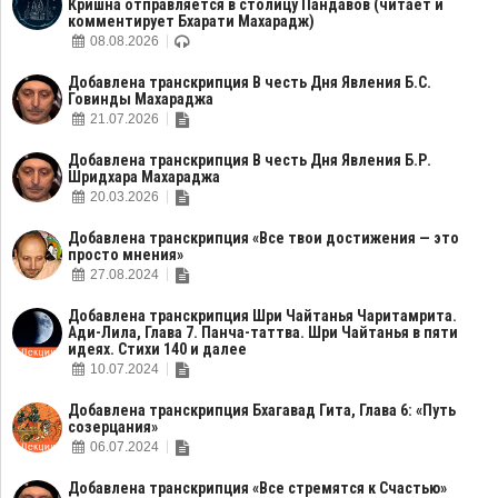
Кришна отправляется в столицу Пандавов (читает и
комментирует Бхарати Махарадж)
08.08.2026
Добавлена транскрипция В честь Дня Явления Б.С.
Говинды Махараджа
21.07.2026
Добавлена транскрипция В честь Дня Явления Б.Р.
Шридхара Махараджа
20.03.2026
Добавлена транскрипция «Все твои достижения — это
просто мнения»
27.08.2024
Добавлена транскрипция Шри Чайтанья Чаритамрита.
Ади-Лила, Глава 7. Панча-таттва. Шри Чайтанья в пяти
идеях. Стихи 140 и далее
10.07.2024
Добавлена транскрипция Бхагавад Гита, Глава 6: «Путь
созерцания»
06.07.2024
Добавлена транскрипция «Все стремятся к Счастью»