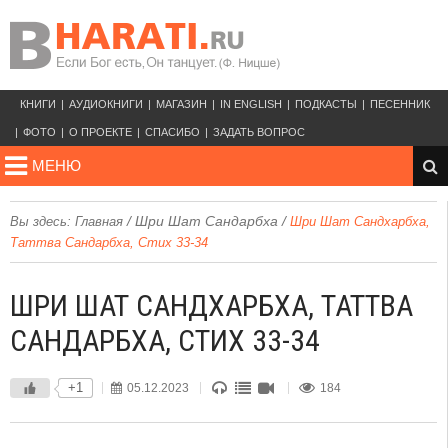
КНИГИ
АУДИОКНИГИ
МАГАЗИН
IN ENGLISH
ПОДКАСТЫ
ПЕСЕННИК
ФОТО
О ПРОЕКТЕ
СПАСИБО
ЗАДАТЬ ВОПРОС
МЕНЮ
/
Шри Шат Сандарбха
/
Вы здесь:
Главная
Шри Шат Сандхарбха,
Таттва Сандарбха, Стих 33-34
ШРИ ШАТ САНДХАРБХА, ТАТТВА
САНДАРБХА, СТИХ 33-34
+1
05.12.2023
184