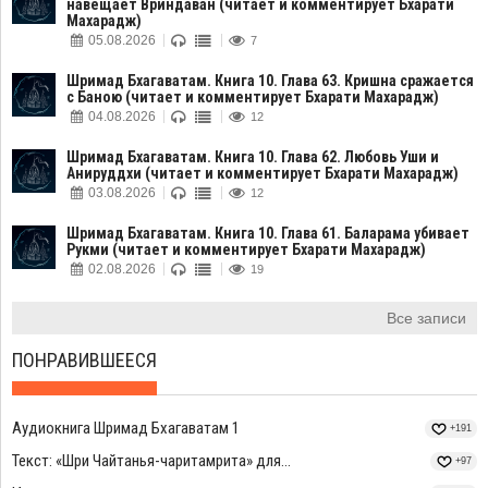
навещает Вриндаван (читает и комментирует Бхарати
Махарадж)
05.08.2026
7
Шримад Бхагаватам. Книга 10. Глава 63. Кришна сражается
с Баною (читает и комментирует Бхарати Махарадж)
04.08.2026
12
Шримад Бхагаватам. Книга 10. Глава 62. Любовь Уши и
Анируддхи (читает и комментирует Бхарати Махарадж)
03.08.2026
12
Шримад Бхагаватам. Книга 10. Глава 61. Баларама убивает
Рукми (читает и комментирует Бхарати Махарадж)
02.08.2026
19
Все записи
ПОНРАВИВШЕЕСЯ
Аудиокнига Шримад Бхагаватам 1
+191
Текст: «Шри Чайтанья-чаритамрита» для...
+97