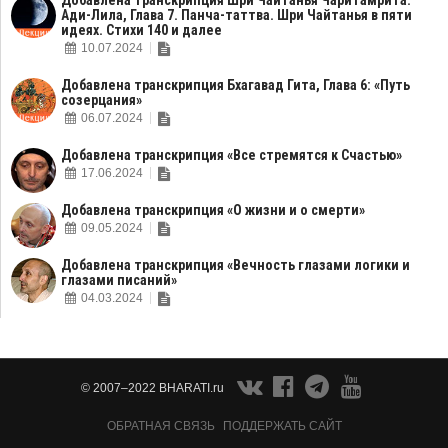
Добавлена транскрипция Шри Чайтанья Чаритамрита.
Ади-Лила, Глава 7. Панча-таттва. Шри Чайтанья в пяти
идеях. Стихи 140 и далее
10.07.2024
Добавлена транскрипция Бхагавад Гита, Глава 6: «Путь
созерцания»
06.07.2024
Добавлена транскрипция «Все стремятся к Счастью»
17.06.2024
Добавлена транскрипция «О жизни и о смерти»
09.05.2024
Добавлена транскрипция «Вечность глазами логики и
глазами писаний»
04.03.2024
© 2007–2022 BHARATI.ru
ОБРАТНАЯ СВЯЗЬ
ПОДДЕРЖАТЬ САЙТ