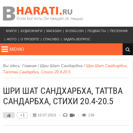
КНИГИ
АУДИОКНИГИ
МАГАЗИН
IN ENGLISH
ПОДКАСТЫ
ПЕСЕННИК
ФОТО
О ПРОЕКТЕ
СПАСИБО
ЗАДАТЬ ВОПРОС
МЕНЮ
/
Шри Шат Сандарбха
/
Вы здесь:
Главная
Шри Шат Сандхарбха,
Таттва Сандарбха, Стихи 20.4-20.5
ШРИ ШАТ САНДХАРБХА, ТАТТВА
САНДАРБХА, СТИХИ 20.4-20.5
+1
10.07.2023
136