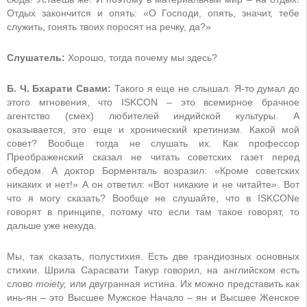
Отдых закончится и опять: «О Господи, опять, значит, тебе
служить, гонять твоих поросят на речку, да?»
Слушатель:
Хорошо, тогда почему мы здесь?
Б. Ч. Бхарати Свами:
Такого я еще не слышал. Я-то думал до
этого мгновения, что ISKCON – это всемирное брачное
агентство (смех) любителей индийской культуры. А
оказывается, это еще и хронический кретинизм. Какой мой
совет? Вообще тогда не слушать их. Как профессор
Преображенский сказал не читать советских газет перед
обедом. А доктор Борменталь возразил: «Кроме советских
никаких и нет!» А он ответил: «Вот никакие и не читайте». Вот
что я могу сказать? Вообще не слушайте, что в ISKCONе
говорят в принципе, потому что если там такое говорят, то
дальше уже некуда.
Мы, так сказать, полустихия. Есть две грандиозных основных
стихии. Шрила Сарасвати Такур говорил, на английском есть
слово
moiety,
или двугранная истина. Их можно представить как
инь-ян – это Высшее Мужское Начало – ян и Высшее Женское