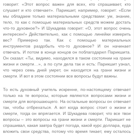
говорит: «Этот вопрос важен для всех, кто спрашивает, кто
слушает и кто отвечает». Парикшит, например, говорит: «Если
мы обладаем только материальными средствами: ум, знание,
тело, то как с помощью материальных средств можем достать
что-то духовное?» И Шукадева говорит: «О, этот вопрос очень
интересен!» Действительно, как с помощью линейки измерить
вес? Примерно так. Как с помощью материальных
инструментов раздобыть что-то духовное? И он начинает
отвечать. И потом в конце концов он поблагодарил Парикшита.
Он сказал: «Ты, видимо, находился в таком состоянии на грани
жизни и смерти…», а по сути дела так и есть: Парикшит узнал,
что через семь дней умрет, он находится на грани жизни и
смерти. И вот в этом состоянии все вопросы будут важны.
То есть духовный учитель искренне, по-настоящему отвечает
только на те вопросы, которые являются вопросами жизни и
смерти для вопрошающего. На остальные вопросы он отвечает
так, чтобы отбрехаться. А вот когда вопрос стоит о жизни и
смерти, тогда он впрягается. И Шукадева говорит, что все твои
вопросы – это вопросы на грани жизни и смерти. Парикшит не
спрашивал, какая завтра будет погода, какой курс доллара, куда
вложить свои средства, потому что время тикает, ему осталось