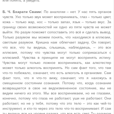
или понять, а увидеть.
Б. Ч. Бхарати Свами:
По аналогии – нет. У нас пять органов
чувств. Ухо только звук может воспринимать, глаз – только цвет,
кожа – только жар, нос – только запах, язык – только вкус. За
границу своих возможностей ни одно из пяти чувств не может
выйти. Но разум поможет сопоставить это всё и сделать вывод.
Только разумом мы можем понять, что находимся в иллюзии,
светлым разумом. Кришна нам облегчает задачу, Он говорит,
что все, что ты видишь, слышишь, наблюдаешь, – это все
иллюзия, потому что чувства могут только соприкасаться с
иллюзией. Чувства в принципе не могут воспринять истину.
Чувства могут только ложное воспринимать, как алкотестер
может только алкоголь воспринять. Но сам факт того, что там
что-то побежало, означает, что есть алкоголь в организме. Сам
факт того, что я что-то вижу, означает, что я нахожусь в
смещенном состоянии сознания. Потому что, когда сознание
возвращается в свое не видоизмененное состояние, мы не
видим ничего из этого. Мы все воспринимаем, но не глазами,
конечно, потому что глаза не работают, уши не работают. Они
работают, но не у тебя, потому что это тело – это как чей-то
инструмент, и кто-то через это тело что-то воспринимает. И сам
ты видишь все на уровне разума, что все есть свет. Ты разумом