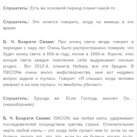
Слушатель:
Есть же основной период планет какой-то…
Слушатель:
Это хочется говорить, когда ты живешь в это
время.
Б. Ч. Бхарати Свами:
Про конец света везде говорят в
периодах c пару лет. Очень было распространено поверие, что
будет конец света в 666-м году, потом в 1666-м. Короче, этих
концов света каждое поколение себе выдумывает сколько
угодно… Вот 2012-й, планета Нибиру, все эти бредни. В
ISKCONе очень много мифотворчества, мне вот недавно
вопрос задали о
туласи
. Говорит: «Я слышал, когда человек
умирает и на нем
туласи
, то
ямадуты
убегают».
Слушатель:
Ерунда же. Если Господь захочет, Он…
(неразборчиво)
Б. Ч. Бхарати Свами:
ISKCON, как любая секта, удерживает
последователей посредством чувства страха. Отличительная
черта любой секты – это когда тебя пугают чем-то: если ты не
будешь делать это, это, это, если ты не будешь носить то-то,