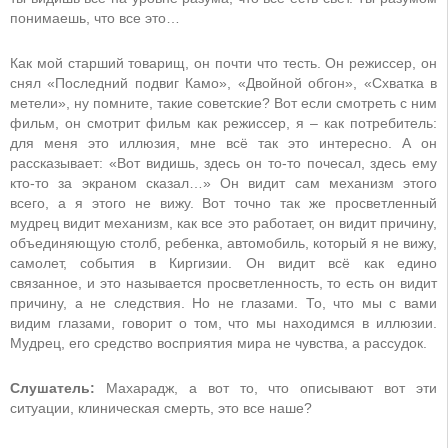
понимаешь, что все это…
Как мой старший товарищ, он почти что тесть. Он режиссер, он
снял «Последний подвиг Камо», «Двойной обгон», «Схватка в
метели», ну помните, такие советские? Вот если смотреть с ним
фильм, он смотрит фильм как режиссер, я – как потребитель:
для меня это иллюзия, мне всё так это интересно. А он
рассказывает: «Вот видишь, здесь он то-то почесал, здесь ему
кто-то за экраном сказал…» Он видит сам механизм этого
всего, а я этого не вижу. Вот точно так же просветленный
мудрец видит механизм, как все это работает, он видит причину,
объединяющую столб, ребенка, автомобиль, который я не вижу,
самолет, события в Киргизии. Он видит всё как едино
связанное, и это называется просветленность, то есть он видит
причину, а не следствия. Но не глазами. То, что мы с вами
видим глазами, говорит о том, что мы находимся в иллюзии.
Мудрец, его средство восприятия мира не чувства, а рассудок.
Слушатель:
Махарадж, а вот то, что описывают вот эти
ситуации, клиническая смерть, это все наше?