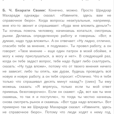
Б. Ч. Бхарати Свами:
Конечно, можно. Просто Шридхар
Махарадж однажды сказал: «Извините, здесь вам не
справочное бюро». Когда вопросы неактуальные, например,
мне кто-то звонит и спрашивает: «Куда мне вложить деньги?»
Ты хочешь помочь человеку, начинаешь копаться, смотришь
рынки. Делаешь определенную работу и говоришь: «Вот, я
думаю, надо туда вложить». А он отвечает: «Ну ладно, отлично,
спасибо тебе за мнение, я подумаю». Ты провел работу, а он
говорит: «Твое мнение – еще один патрон в моей обойме, я
могу к нему прислушаться, а могу и нет». В следующий раз,
когда он тебе задаст вопрос, тебе надо будет либо схалтурить,
сказать: «Ну туда вложи», потому что от твоего мнения ничего
не зависит; либо ты опять, как дурак, будешь проводить всё
новую и новую работу, а он тебя спросит: «Отлично. Что я тебя
только что спрашивал десять минут назад?» (смех) Ты ему
можешь сказать: «Я впрягусь, только если ты мой ответ
примешь безоговорочно». Если он скажет: «Да, вот как ты мне
скажешь, то так я и поступлю», то тогда ты честно начнешь
снова смотреть рынок и скажешь: «Вот туда надо вложить». Вот
примерно так же Шридхар Махарадж сказал: «Извините, здесь
не справочное бюро». Потому что люди ходят к нему год,