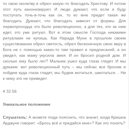
то свою молитву и обрел какую-то благодать Христову. И потом
этот путь канонизируют. И люди думают, что если я буду
поступать точь-в-точь как он, то ко мне придет такая же
благодать. Думают, что благодать зависит от формы. Для
первопроходца это было революционно, а для тех, кто за ним
идет, это уже ритуал. Вот в этом смысле Господа никакими
ритуалами не купишь. Как Нарада Муни в прошлом своем
существовании обрел святость, обрел бесконечную свою веру в
Бога не с помощью каких-то там правил и предписаний, а он
увидел, как маму укусила змея. И он бросил родной дом. И
сколько ему было лет? Мальчик ушел куда глаза глядят. И мы
думаем: вот революционный путь – мы сейчас все бросим и
пойдем куда глаза гладят, мы будем мотаться, шмотаться… Ни
к чему это не приведет.
# 32:56
Уникальное положение
Слушатель:
А можете тогда пояснить, что значит, когда Кришна
Арджуне говорит: «Брось всё и предайся мне»? Как это понять?