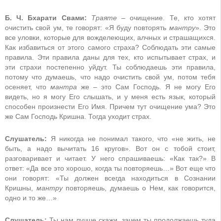
Б. Ч. Бхарати Свами:
Траяте
– очищение. Те, кто хотят
очистить свой ум, те говорят: «Я буду повторять
мантру
». Это
все уловки, которые для вожделеющих, алчных и страшащихся.
Как избавиться от этого самого страха? Соблюдать эти самые
правила. Эти правила даны для тех, кто испытывает страх, и
эти страхи постепенно уйдут. Ты соблюдаешь эти правила,
потому что думаешь, что надо очистить свой ум, потом тебя
осеняет, что
мантра
же – это Сам Господь. Я не могу Его
видеть, но я могу Его слышать, и у меня есть язык, который
способен произнести Его Имя. Причем тут очищение ума? Это
же Сам Господь Кришна. Тогда уходит страх.
Слушатель:
Я никогда не понимал такого, что «не жить, не
быть, а надо вычитать 16 кругов». Вот он с тобой стоит,
разговаривает и читает. У него спрашиваешь: «Как так?» В
ответ: «Да все это хорошо, когда ты повторяешь…» Вот еще что
они говорят: «Ты должен всегда находиться в Сознании
Кришны,
мантру
повторяешь, думаешь о Нем, как говорится,
одно и то же…»
Слушатель:
Ты нам лучше скажи, зачем ты продолжаешь туда