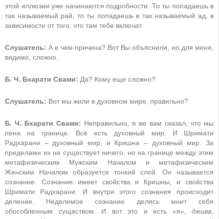
этой иллюзии уже начинаются подробности. То ты попадаешь в
так называемый рай, то ты попадаешь в так называемый ад, в
зависимости от того, что там тебе включат.
Слушатель:
А в чем причина? Вот Вы объяснили, но для меня,
видимо, сложно.
Б. Ч. Бхарати Свами:
Да? Кому еще сложно?
Слушатель:
Вот мы жили в духовном мире, правильно?
Б. Ч. Бхарати Свами:
Неправильно, я же вам сказал, что мы
пена на границе. Всё есть духовный мир. И Шримати
Радхарани – духовный мир, и Кришна – духовный мир. За
пределами их не существует ничего, но на границе между этим
метафизическим Мужским Началом и метафизическим
Женским Началом образуется тонкий слой. Он называется
сознание. Сознание имеет свойства и Кришны, и свойства
Шримати Радхарани. И внутри этого сознания происходит
деление. Неделимое сознание делясь мнит себя
обособленным существом. И вот это и есть «я»,
джива
,