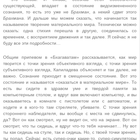
существующей, впадает в состояние видоизмененного
сознания, то есть это уже не
Брахман
, а некий сдвиг этого
Брахмана
. И дальше мы можем сказать, что начинается так
называемое творение материального мира. Технически можно
сказать: одна стихия перешла в другую, соединилась со
временем, с восприятием движения и так далее. Я сейчас я не
буду все эти подробности…
Общим припевом в «Бхагаватам» рассказывается, как мир
творится с точки зрения объективного взгляда, с точки зрения
субъективного взгляда, Капиладева объясняет и так далее, не
важно. Сознание приходит в смещенное состояние. Вот это
состояние и называется «оказаться в материальном мире». То
есть вы сидите в здравом уме и твердой памяти за
компьютерным столом, и вдруг вам включают компьютер, и вы
оказываетесь в комнате с пистолетом или с автоматом, и
ходите и в кого-то там стреляете, убиваете. С точки зрения
стороннего наблюдателя, вы вообще с места не сдвинулись,
да? Вот он как смотрел, ну не видит он, что на экране. Вот он
смотрит, что ты сидишь, и вдруг что-то тебя начинает… Ну вот
ты как сидишь на стуле, так и сидишь. Но, с твоей точки зрения,
ты попал. Сейчас есть супер-очки какие-то, супер-симуляторы