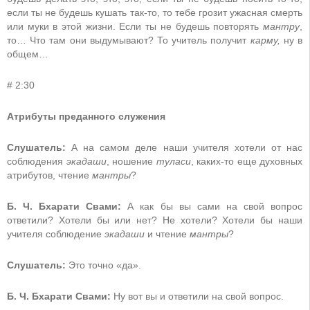
если ты не будешь кушать так-то, то тебе грозит ужасная смерть
или муки в этой жизни. Если ты не будешь повторять
мантру
,
то… Что там они выдумывают? То учитель получит
карму,
ну в
общем…
# 2:30
Атрибуты преданного служения
Слушатель:
А на самом деле наши учителя хотели от нас
соблюдения
экадаши
, ношение
туласи
, каких-то еще духовных
атрибутов, чтение
мантры
?
Б. Ч. Бхарати Свами:
А как бы вы сами на свой вопрос
ответили? Хотели бы или нет? Не хотели? Хотели бы наши
учителя соблюдение
экадаши
и чтение
мантры
?
Слушатель:
Это точно «да».
Б. Ч. Бхарати Свами:
Ну вот вы и ответили на свой вопрос.