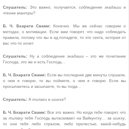
Слушатель:
Это важно, получается, соблюдение
экадаши
и
чтение
мантры
?
Б. Ч. Бхарати Свами:
Конечно. Мы же сейчас говорим о
методах, о мотивации. Если вам говорят, что надо соблюдать
правила, потому что вы в ад попадете, то это секта, которая от
вас что-то хочет.
Слушатель:
Ну а соблюдение
экадаши
– это же почитание
Господа, это же и есть Господь…
Б. Ч. Бхарати Свами:
Если вы последние две минуты слушали,
о чем я говорю, то вы поймете, о чем я говорю. Если вы
просыпаетесь и засыпаете, то вы тогда…
Слушатель:
А
тилаки
и
шикха
?
Б. Ч. Бхарати Свами:
Все это важно. Но когда тебе говорят, что
за
тилаку
тебя Господь вытаскивает на Вайкунтху… за
шикху
,
то они тебя либо страхом, либо прелестью, какой-нибудь