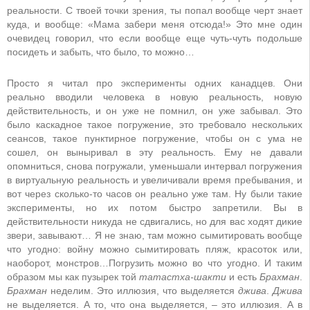
реальности. С твоей точки зрения, ты попал вообще черт знает
куда, и вообще: «Мама забери меня отсюда!» Это мне один
очевидец говорил, что если вообще еще чуть-чуть подольше
посидеть и забыть, что было, то можно…
Просто я читал про эксперименты одних канадцев. Они
реально вводили человека в новую реальность, новую
действительность, и он уже не помнил, он уже забывал. Это
было каскадное такое погружение, это требовало нескольких
сеансов, такое пунктирное погружение, чтобы он с ума не
сошел, он выныривал в эту реальность. Ему не давали
опомниться, снова погружали, уменьшали интервал погружения
в виртуальную реальность и увеличивали время пребывания, и
вот через сколько-то часов он реально уже там. Ну были такие
эксперименты, но их потом быстро запретили. Вы в
действительности никуда не сдвигались, но для вас ходят дикие
звери, завывают… Я не знаю, там можно сымитировать вообще
что угодно: войну можно сымитировать пляж, красоток или,
наоборот, монстров…Погрузить можно во что угодно. И таким
образом мы как пузырек той
татастха-шакти
и есть
Брахман
.
Брахман
неделим. Это иллюзия, что выделяется
джива
.
Джива
не выделяется. А то, что она выделяется, – это иллюзия. А в