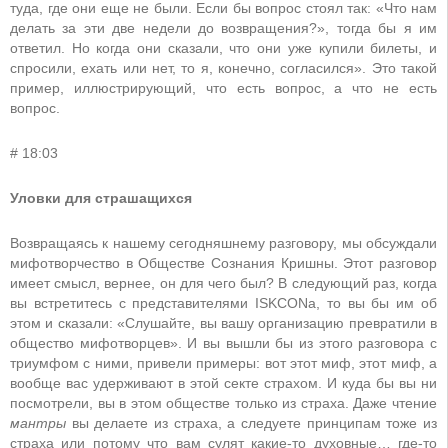
туда, где они еще не были. Если бы вопрос стоял так: «Что нам
делать за эти две недели до возвращения?», тогда бы я им
ответил. Но когда они сказали, что они уже купили билеты, и
спросили, ехать или нет, то я, конечно, согласился». Это такой
пример, иллюстрирующий, что есть вопрос, а что не есть
вопрос.
# 18:03
Уловки для страшащихся
Возвращаясь к нашему сегодняшнему разговору, мы обсуждали
мифотворчество в Обществе Сознания Кришны. Этот разговор
имеет смысл, вернее, он для чего был? В следующий раз, когда
вы встретитесь с представителями ISKCONа, то вы бы им об
этом и сказали: «Слушайте, вы вашу организацию превратили в
общество мифотворцев». И вы вышли бы из этого разговора с
триумфом с ними, привели примеры: вот этот миф, этот миф, а
вообще вас удерживают в этой секте страхом. И куда бы вы ни
посмотрели, вы в этом обществе только из страха. Даже чтение
мантры
вы делаете из страха, а следуете принципам тоже из
страха или потому что вам сулят какие-то духовные… где-то