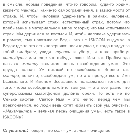
в смысле, нормы поведения, что-то говорим, куда-то ходим,
какие-то
мантры
, какие-то самоограничения, в зависимости от
страха. И, чтобы человека удерживать в рамках, человека,
который испытывает страх, естественный страх, потому что
пребывание в материальном мире говорит, что мы испытываем
страх. Мы держимся за костыли. И, чтобы человека удерживать
в рамках, ему навязывают Веды, это не ISKCON выдумал, в
Ведах где-то это есть наверняка: носи
туласи
, и тогда придут за
тобой
ямадуты
, увидят
туласи
и убегут, и тогда прибегут
вишнудуты
или еще что-нибудь такое. Или как Прабхупада
называл
мантру
«великая песнь освобождения ума». Это
ерунда полная. Ум никакой не освобождает. Вернее так:
мантра
, конечно, освобождает ум, но это прежде всего Имя
Всевышнего. И Именем Всевышнего пользоваться только для
того, чтобы освободить какой-то там ум, – это все равно что
суперсложным смартфоном долбить орехи. То есть не по
Сеньке кафтан. Святое Имя – это нечто, перед чем мы
преклоняемся, но люди ведь хотят избавить свой ум, очистить.
«
Махамантра
– великая песнь очищения ума», есть такое в
ISKCONе?
Слушатель:
Говорят, что
ман
– ум, а
тра
– очищение.