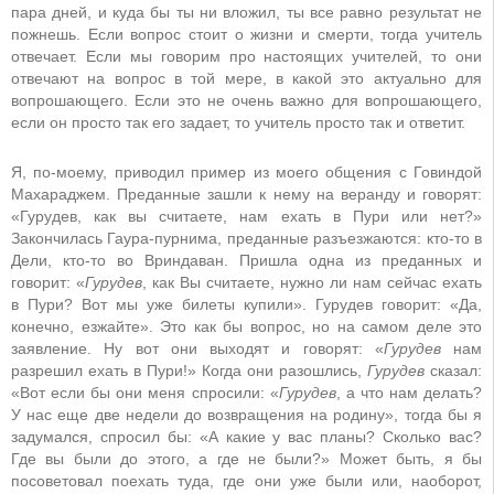
пара дней, и куда бы ты ни вложил, ты все равно результат не
пожнешь. Если вопрос стоит о жизни и смерти, тогда учитель
отвечает. Если мы говорим про настоящих учителей, то они
отвечают на вопрос в той мере, в какой это актуально для
вопрошающего. Если это не очень важно для вопрошающего,
если он просто так его задает, то учитель просто так и ответит.
Я, по-моему, приводил пример из моего общения с Говиндой
Махараджем. Преданные зашли к нему на веранду и говорят:
«Гурудев, как вы считаете, нам ехать в Пури или нет?»
Закончилась Гаура-пурнима, преданные разъезжаются: кто-то в
Дели, кто-то во Вриндаван. Пришла одна из преданных и
говорит: «
Гурудев
, как Вы считаете, нужно ли нам сейчас ехать
в Пури? Вот мы уже билеты купили». Гурудев говорит: «Да,
конечно, езжайте». Это как бы вопрос, но на самом деле это
заявление. Ну вот они выходят и говорят: «
Гурудев
нам
разрешил ехать в Пури!» Когда они разошлись,
Гурудев
сказал:
«Вот если бы они меня спросили: «
Гурудев
, а что нам делать?
У нас еще две недели до возвращения на родину», тогда бы я
задумался, спросил бы: «А какие у вас планы? Сколько вас?
Где вы были до этого, а где не были?» Может быть, я бы
посоветовал поехать туда, где они уже были или, наоборот,