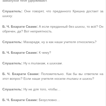
заманухой тебя удерживают.
Слушатель:
Они говорят, что преданного Кришна достает за
шикху
.
Б. Ч. Бхарати Свами:
А если преданный без
шикхи
, то всё? Он
обречен, да? Вот неприятность.
Слушатель:
Махарадж, ну а как наши учителя относились?
Б. Ч. Бхарати Свами:
К чему?
Слушатель:
Ну к
тилакам
, к
шикхам
.
Б. Ч. Бхарати Свами:
Положительно. Как бы вы ответили на
этот вопрос? Если наши учителя носили
тилаки
и
шикхи
?
Слушатель:
Ну не для того, чтобы…
Б. Ч. Бхарати Свами:
Безусловно…