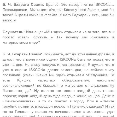
Б. Ч. Бхарати Свами:
Враньё. Это наверняка из ISKCONа…
Позавидовали. Мы такие: «Ух, ты! Какое у него
дхоти
, мне бы
такое! А цветы какие! А флейта! У него Радхарани есть, мне бы
такую!»
Слушатель:
Или еще: «Мы здесь отдыхаем из-за того, что мы
просто устали служить…» Так почему мы оказались в
материальном мире?
Б. Ч. Бхарати Свами:
Понимаете, вот до этой вашей фразы, я
думал, что у меня ниже оценки ISKCONа быть не может, что я
уже на дне. Но снизу постучали, как говорится. Я думал, что я
уже в оценке ISKCONа достиг самого дна, но сейчас снизу
постучали. (смех) Значит, мы здесь отдыхаем от служения. То
есть Кришна настолько обворожителен, настолько
всепривлекающий, но бывает, что мы устаем от служения. Ну
бывает же, да? Ну сколько же можно каждый день гонять
поросят, коров каждый день туда-сюда, в конце концов! Даже в
«Печках-лавочках» и то он поехал в город. Или в «Летите
голуби», помните, в город он поехал к Гурченко отдыхать? И так
же на Голоке: ну нельзя же вечность телят этих гонять туда-
сюда! Устаёшь же! И поэтому в материальный мир – на отдых!