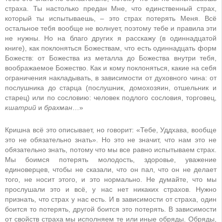
страха. Ты настолько предан Мне, что единственный страх,
который ты испытываешь, – это страх потерять Меня. Всё
остальное тебя вообще не волнует, поэтому тебе и правила эти
не нужны. Но на благо других я расскажу (в одиннадцатой
книге), как поклоняться Божествам, что есть одиннадцать форм
Божеств: от Божества из металла до Божества внутри тебя,
воображаемое Божество. Как и кому поклоняться, какие на себя
ограничения накладывать, в зависимости от духовного чина: от
послушника до старца (послушник, домохозяин, отшельник и
старец) или по сословию: человек подлого сословия, торговец,
кшатрий
и
брахман
…»
Кришна всё это описывает, но говорит: «Тебе, Уддхава, вообще
это не обязательно знать». Но это не значит, что нам это не
обязательно знать, потому что мы все равно испытываем страх.
Мы боимся потерять молодость, здоровье, уважение
единоверцев, чтобы не сказали, что он пал, что он не делает
того, не носит этого, и это нормально. Не думайте, что мы
прослушали это и всё, у нас нет никаких страхов. Нужно
признать, что страх у нас есть. И в зависимости от страха, один
боится то потерять, другой боится это потерять. В зависимости
от свойств страха мы исполняем те или иные обряды. Обряды,