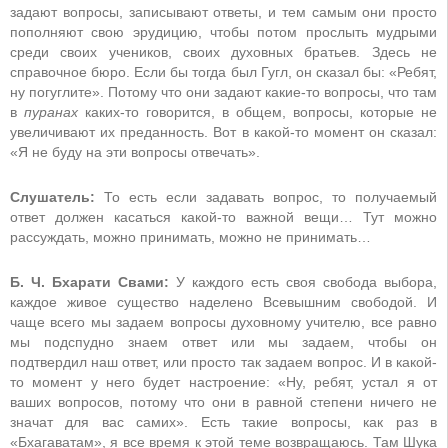
задают вопросы, записывают ответы, и тем самым они просто
пополняют свою эрудицию, чтобы потом прослыть мудрыми
среди своих учеников, своих духовных братьев. Здесь не
справочное бюро. Если бы тогда был Гугл, он сказал бы: «Ребят,
ну погуглите». Потому что они задают какие-то вопросы, что там
в
пуранах
каких-то говорится, в общем, вопросы, которые не
увеличивают их преданность. Вот в какой-то момент он сказал:
«Я не буду на эти вопросы отвечать».
Слушатель:
То есть если задавать вопрос, то получаемый
ответ должен касаться какой-то важной вещи… Тут можно
рассуждать, можно принимать, можно не принимать…
Б. Ч. Бхарати Свами:
У каждого есть своя свобода выбора,
каждое живое существо наделено Всевышним свободой. И
чаще всего мы задаем вопросы духовному учителю, все равно
мы подспудно знаем ответ или мы задаем, чтобы он
подтвердил наш ответ, или просто так задаем вопрос. И в какой-
то момент у него будет настроение: «Ну, ребят, устал я от
ваших вопросов, потому что они в равной степени ничего не
значат для вас самих». Есть такие вопросы, как раз в
«Бхагаватам», я все время к этой теме возвращаюсь. Там Шука