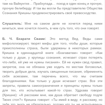
там на Вайкунтхе… Прабхупада… поезд в один конец и прочую,
прочую белиберду. И так вы могли бы представителю Общества
Сознания Кришны продемонстрировать своё превосходство.
Слушатель:
Мне на самом деле не хочется перед ними
кичиться, мне хочется понять, в чем суть того, что они говорят.
Б. Ч. Бхарати Свами:
Это метод Вед. Веды сами
мифологизируют, творят мифы для того, чтобы души, которые
преисполнены страха, были удержаны в некоторых рамках.
Кришна в одиннадцатой книге «Бхагаватам» говорит: «Как
только у души, у крупицы сознания, исчезает страх потерять
что-либо, ей уже не нужны писания». Ей не нужен свод правил,
запретов, она не обязана уже ходить по местам богомолья,
творить добрые дела, изучать священные писания, обременять
себя аскезами, там перечень всего, что мы считаем
благодеяниями. Как только у души исчезает страх. Все эти
запреты, правила самоограничения и принципы нужны только
для тех, кто испытывает какой-то страх. Уддхава говорит
(Кришне): «А расскажи мне, как душа обретает свободу подле
Твоих стоп?» Кришна говорит: «Ты имей в виду, я расскажу, но
тебе это знать не обязательно, потому что ты не испытываешь