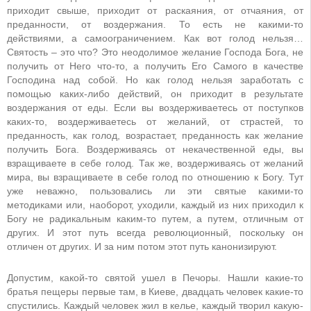
приходит свыше, приходит от раскаяния, от отчаяния, от
преданности, от воздержания. То есть не какими-то
действиями, а самоограничением. Как вот голод нельзя…
Святость – это что? Это неодолимое желание Господа Бога, не
получить от Него что-то, а получить Его Самого в качестве
Господина над собой. Но как голод нельзя заработать с
помощью каких-либо действий, он приходит в результате
воздержания от еды. Если вы воздерживаетесь от поступков
каких-то, воздерживаетесь от желаний, от страстей, то
преданность, как голод, возрастает, преданность как желание
получить Бога. Воздерживаясь от некачественной еды, вы
взращиваете в себе голод. Так же, воздерживаясь от желаний
мира, вы взращиваете в себе голод по отношению к Богу. Тут
уже неважно, пользовались ли эти святые какими-то
методиками или, наоборот, уходили, каждый из них приходил к
Богу не радикальным каким-то путем, а путем, отличным от
других. И этот путь всегда революционный, поскольку он
отличен от других. И за ним потом этот путь канонизируют.
Допустим, какой-то святой ушел в Печоры. Нашли какие-то
братья пещеры первые там, в Киеве, двадцать человек какие-то
спустились. Каждый человек жил в келье, каждый творил какую-