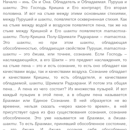
Начало – инь. Он и Она. Обладатель и Обладаемая. Пуруша и
шакти
. Это Господь Кришна и Его контрпарт, Его вторая
половина. И вот на стыке между этими основными стихиями,
между Пурушей и
шакти
, появляется оскверненная стихия. Как
на стыке между водой и воздухом появляется пена, так же на
стыке между Кришной и Его
шакти
появляется
татастха-
шакти
. Полу-Кришна Полу-Шримати Радхарани –
татастха
.
Это
шакти
, но при этом
шакти
, обладающая
обособленностью, обладающая свойством Пуруши,
татастха-
шакти
– это
джива
, или точнее, сознание. Если Господь –
наслаждающийся, а его Шакти – это предмет наслаждения, то
на стыке пена – это и есть сознание, то есть оно обладает как
качествами воды, так и качествами воздуха. Сознание обладает
и качествами Кришны, то есть обладателя, и качествами
обладаемой,
шакти
, Шримати Радхарани. И потом эта общая
пена… А пена из чего состоит? Из множества пузырей. И вот
каждый пузырик в этой пене, а в общем пена называется
Брахман
или Единое Сознание. В ней образуется не во
времени, нельзя сказать «через какое-то время», в ней
присутствует одна из фаз существования сознания, сознание
обособленное. Это уже называется не
Брахман
, а
джива-
шакти
. То есть
Брахман
, принявший обособленное состояние,
– это
джива
. И
джива
, осознав себя обособленно