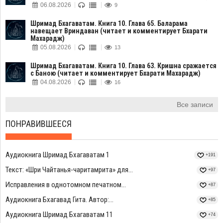
06.08.2026
9
Шримад Бхагаватам. Книга 10. Глава 65. Баларама
навещает Вриндаван (читает и комментирует Бхарати
Махарадж)
05.08.2026
13
Шримад Бхагаватам. Книга 10. Глава 63. Кришна сражается
с Баною (читает и комментирует Бхарати Махарадж)
04.08.2026
16
Все записи
ПОНРАВИВШЕЕСЯ
Аудиокнига Шримад Бхагаватам 1
+191
Текст: «Шри Чайтанья-чаритамрита» для...
+97
Исправления в однотомном печатном...
+87
Аудиокнига Бхагавад Гита. Автор:...
+85
Аудиокнига Шримад Бхагаватам 11
+74