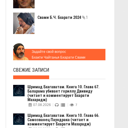
Свами Б.Ч. Бхарати 2024
1
Задайте свой вопрос
Бхакти Чайтанья Бхарати Свами
СВЕЖИЕ ЗАПИСИ
Шримад Бхагаватам. Книга 10. Глава 67.
Баларама убивает гориллу Двивиду
(читает и комментирует Бхарати
Махарадж)
07.08.2026
7
Шримад Бхагаватам. Книга 10. Глава 66.
Самозванец Паундрака (читает и
комментирует Бхарати Махарадж)