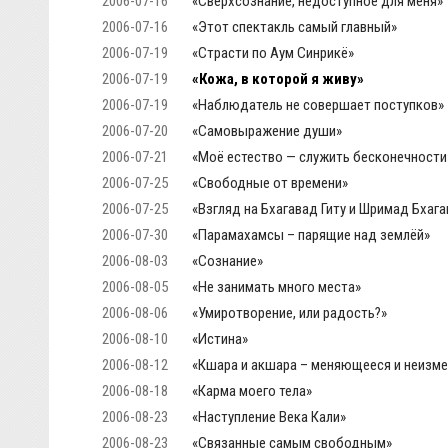
2006-07-16
«Сверхсознание, недоступное для меня»
2006-07-16
«Этот спектакль самый главный»
2006-07-19
«Страсти по Аум Синрикё»
2006-07-19
«Кожа, в которой я живу»
2006-07-19
«Наблюдатель не совершает поступков»
2006-07-20
«Самовыражение души»
2006-07-21
«Моё естество — служить бесконечности
2006-07-25
«Свободные от времени»
2006-07-25
«Взгляд на Бхагавад Гиту и Шримад Бхаг
2006-07-30
«Парамахамсы – парящие над землёй»
2006-08-03
«Сознание»
2006-08-05
«Не занимать много места»
2006-08-06
«Умиротворение, или радость?»
2006-08-10
«Истина»
2006-08-12
«Кшара и акшара – меняющееся и неизме
2006-08-18
«Карма моего тела»
2006-08-23
«Наступление Века Кали»
2006-08-23
«Связанные самым свободным»