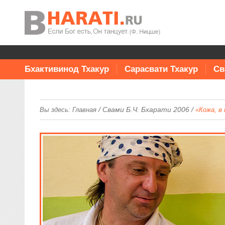
Бхактивинод Тхакур
Сарасвати Тхакур
Св
/
Свами Б.Ч. Бхарати 2006
/
Вы здесь:
Главная
«Кожа, в