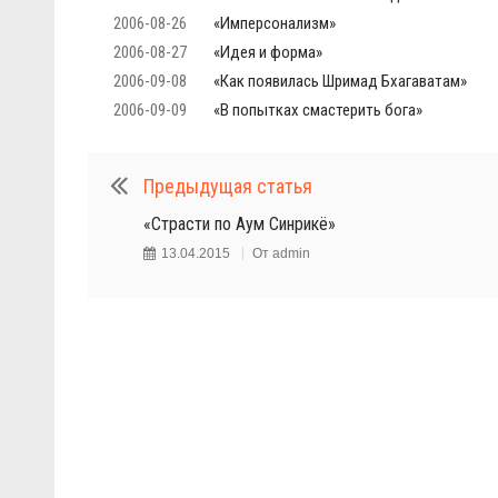
2006-08-26
«Имперсонализм»
2006-08-27
«Идея и форма»
2006-09-08
«Как появилась Шримад Бхагаватам»
2006-09-09
«В попытках смастерить бога»
Предыдущая статья
«Страсти по Аум Синрикё»
13.04.2015
От
admin