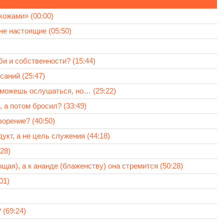
кожами» (00:00)
е настоящие (05:50)
би и собственности? (15:44)
саний (25:47)
 можешь ослушаться, но… (29:22)
 а потом бросил? (33:49)
орение? (40:50)
кт, а не цель служения (44:18)
28)
ая), а к ананде (блаженству) она стремится (50:28)
01)
 (69:24)