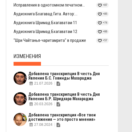
Исправления в однотомном печатном...
+87
Аудиокнига Бхагавад Гита. Автор:...
+85
Аудиокнига Шримад Бхагаватам 11
+74
Аудиокнига Шримад Бхагаватам 12
+66
"Шри Чайтанья-чаритамрита" в продаже
+57
ИЗМЕНЕНИЯ
Добавлена транскрипция В честь Дня
Явления Б.С. Говинды Махараджа
21.07.2026
Добавлена транскрипция В честь Дня
Явления Б.Р. Шридхара Махараджа
20.03.2026
Добавлена транскрипция «Все твои
достижения — это просто мнения»
27.08.2024