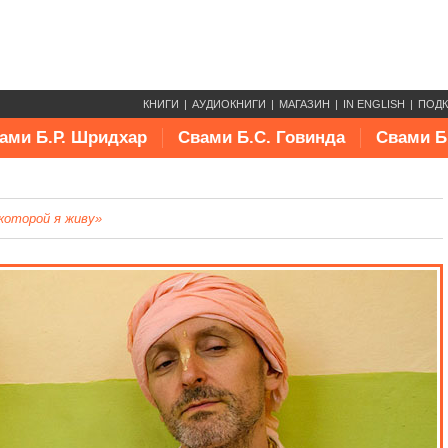
КНИГИ
АУДИОКНИГИ
МАГАЗИН
IN ENGLISH
ПОД
ами Б.Р. Шридхар
Свами Б.С. Говинда
Свами Б
 которой я живу»