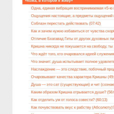
«Кожа, в которой я живу»
Одна, единая вибрация воспринимаемая «5-ю 
Ощущения настоящие, а предметы ощущений н
Соблазн перестать действовать (07:42)
Как и зачем нужно избавиться от чувства скор
Отличие Бхагавад Гиты от других духовных пи
Кришна никогда не покушается на свободу, ты
Что ждёт того, кто очаровался идеей служения,
Что значит: душа испытывает полное удовлетв
Наслаждение — это следствие, побочный проду
Очаровывают качества характера Кришны (49:
Душа — это сат (существующая) и чит (сознающ
Каким образом Кришна отрывается душе? (56:
Как отделить ум от голоса совести? (60:13)
Как почувствовать вкус к рабству (Абсолюту)?