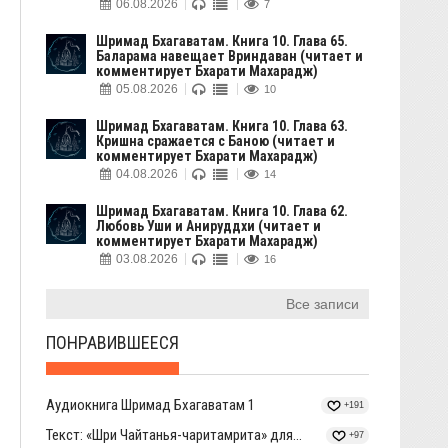
06.08.2026
7
Шримад Бхагаватам. Книга 10. Глава 65.
Баларама навещает Вриндаван (читает и
комментирует Бхарати Махарадж)
05.08.2026
10
Шримад Бхагаватам. Книга 10. Глава 63.
Кришна сражается с Баною (читает и
комментирует Бхарати Махарадж)
04.08.2026
14
Шримад Бхагаватам. Книга 10. Глава 62.
Любовь Уши и Анируддхи (читает и
комментирует Бхарати Махарадж)
03.08.2026
16
Все записи
ПОНРАВИВШЕЕСЯ
Аудиокнига Шримад Бхагаватам 1
+191
Текст: «Шри Чайтанья-чаритамрита» для...
+97