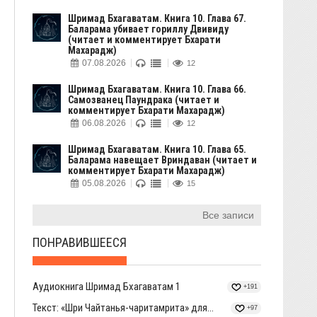
Шримад Бхагаватам. Книга 10. Глава 67.
Баларама убивает гориллу Двивиду
(читает и комментирует Бхарати
Махарадж)
07.08.2026
12
Шримад Бхагаватам. Книга 10. Глава 66.
Самозванец Паундрака (читает и
комментирует Бхарати Махарадж)
06.08.2026
12
Шримад Бхагаватам. Книга 10. Глава 65.
Баларама навещает Вриндаван (читает и
комментирует Бхарати Махарадж)
05.08.2026
15
Все записи
ПОНРАВИВШЕЕСЯ
Аудиокнига Шримад Бхагаватам 1
+191
Текст: «Шри Чайтанья-чаритамрита» для...
+97