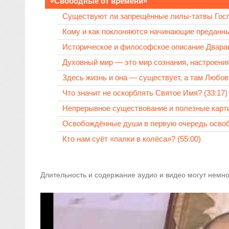
«Свободные от времени»
Существуют ли запрещённые лилы-татвы Госпо
Кому и как поклоняются начинающие преданны
Историческое и философское описание Дварак
Духовный мир — это мир сознания, настроения
Здесь жизнь и она — существует, а там Любовь
Что значит не оскорблять Святое Имя? (33:17)
Непрерывное существование и полезные карти
Освобождённые души в первую очередь освоб
Кто нам суёт «палки в колёса»? (55:00)
Длительность и содержание аудио и видео могут немно