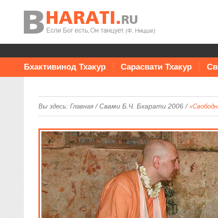
Бхактивинод Тхакур
Сарасвати Тхакур
Св
/
Свами Б.Ч. Бхарати 2006
/
Вы здесь:
Главная
«Свободн