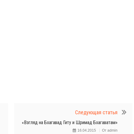
Следующая статья
«Взгляд на Бхагавад Гиту и Шримад Бхагаватам»
16.04.2015
От
admin