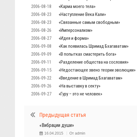
2006-08-18
«Карма моего тела»
2006-08-23
«Наступление Века Кали»
2006-08-23
«Связанные самым свободным»
2006-08-26
«Имперсонализм»
2006-08-27
«Идея и форма»
2006-09-08
«Как появилась Шримад Бхагаватам»
2006-09-09
«В попытках смастерить бога»
2006-09-11
«Разделение общества на сословия»
2006-09-15
«Недостающее звено теории эволюции»
2006-09-22
«Введение в Шримад Бхагаватам»
2006-09-26
«На выставку в секту»
2006-09-27
«Гуру – это не человек»
Предыдущая статья
«Вибрации души»
16.04.2015
От
admin