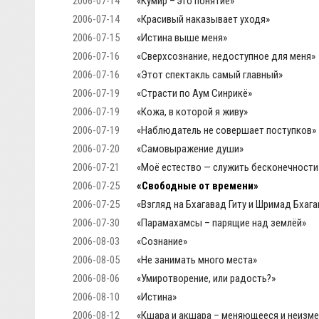
2006-07-14
«Кумир – это понятие»
2006-07-14
«Красивый наказывает уходя»
2006-07-15
«Истина выше меня»
2006-07-16
«Сверхсознание, недоступное для меня»
2006-07-16
«Этот спектакль самый главный»
2006-07-19
«Страсти по Аум Синрикё»
2006-07-19
«Кожа, в которой я живу»
2006-07-19
«Наблюдатель не совершает поступков»
2006-07-20
«Самовыражение души»
2006-07-21
«Моё естество — служить бесконечности
2006-07-25
«Свободные от времени»
2006-07-25
«Взгляд на Бхагавад Гиту и Шримад Бхаг
2006-07-30
«Парамахамсы – парящие над землёй»
2006-08-03
«Сознание»
2006-08-05
«Не занимать много места»
2006-08-06
«Умиротворение, или радость?»
2006-08-10
«Истина»
2006-08-12
«Кшара и акшара – меняющееся и неизме