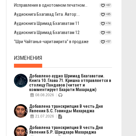
Исправления в однотомном печатном...
+87
Аудиокнига Бхагавад Гита. Автор:...
+85
Аудиокнига Шримад Бхагаватам 11
+74
Аудиокнига Шримад Бхагаватам 12
+66
"Шри Чайтанья-чаритамрита" в продаже
+57
ИЗМЕНЕНИЯ
Добавлено аудио Шримад Бхагаватам.
Книга 10. Глава 71. Кришна отправляется в
столицу Пандавов (читает и
комментирует Бхарати Махарадж)
08.08.2026
Добавлена транскрипция В честь Дня
Явления Б.С. Говинды Махараджа
21.07.2026
Добавлена транскрипция В честь Дня
Явления Б.Р. Шридхара Махараджа