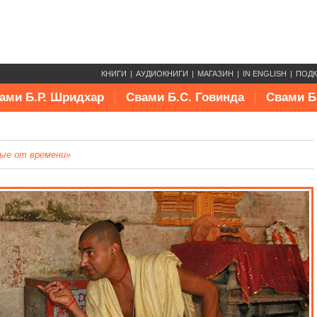
КНИГИ
АУДИОКНИГИ
МАГАЗИН
IN ENGLISH
ПОД
ами Б.Р. Шридхар
Свами Б.С. Говинда
Свами Б
ые от времени»