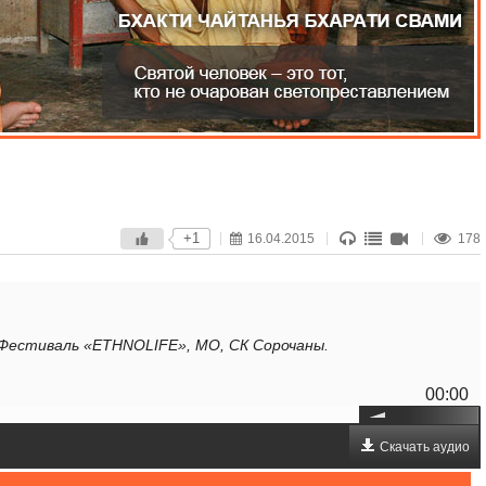
+1
16.04.2015
178
, Фестиваль «ETHNOLIFE», МО, СК Сорочаны.
00:00
Скачать аудио