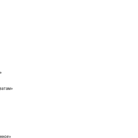
»
аватам»
нное»