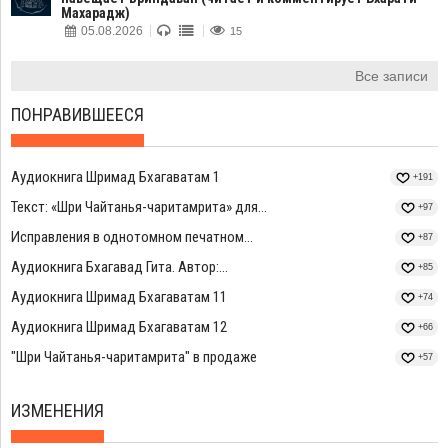
Махарадж)
05.08.2026
15
Все записи
ПОНРАВИВШЕЕСЯ
Аудиокнига Шримад Бхагаватам 1
+191
Текст: «Шри Чайтанья-чаритамрита» для...
+97
Исправления в однотомном печатном...
+87
Аудиокнига Бхагавад Гита. Автор:...
+85
Аудиокнига Шримад Бхагаватам 11
+74
Аудиокнига Шримад Бхагаватам 12
+66
"Шри Чайтанья-чаритамрита" в продаже
+57
ИЗМЕНЕНИЯ