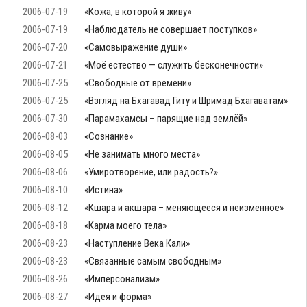
2006-07-19
«Кожа, в которой я живу»
2006-07-19
«Наблюдатель не совершает поступков»
2006-07-20
«Самовыражение души»
2006-07-21
«Моё естество — служить бесконечности»
2006-07-25
«Свободные от времени»
2006-07-25
«Взгляд на Бхагавад Гиту и Шримад Бхагаватам»
2006-07-30
«Парамахамсы – парящие над землёй»
2006-08-03
«Сознание»
2006-08-05
«Не занимать много места»
2006-08-06
«Умиротворение, или радость?»
2006-08-10
«Истина»
2006-08-12
«Кшара и акшара – меняющееся и неизменное»
2006-08-18
«Карма моего тела»
2006-08-23
«Наступление Века Кали»
2006-08-23
«Связанные самым свободным»
2006-08-26
«Имперсонализм»
2006-08-27
«Идея и форма»