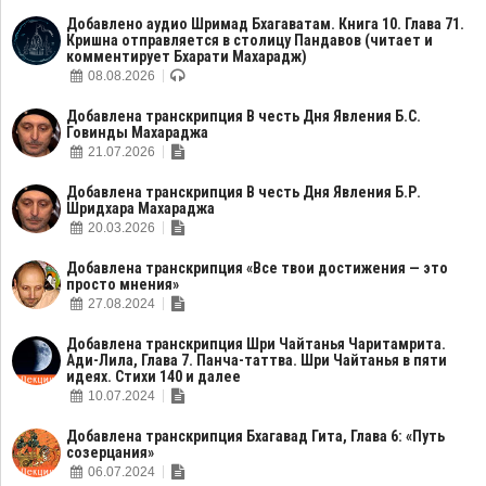
Добавлено аудио Шримад Бхагаватам. Книга 10. Глава 71.
Кришна отправляется в столицу Пандавов (читает и
комментирует Бхарати Махарадж)
08.08.2026
Добавлена транскрипция В честь Дня Явления Б.С.
Говинды Махараджа
21.07.2026
Добавлена транскрипция В честь Дня Явления Б.Р.
Шридхара Махараджа
20.03.2026
Добавлена транскрипция «Все твои достижения — это
просто мнения»
27.08.2024
Добавлена транскрипция Шри Чайтанья Чаритамрита.
Ади-Лила, Глава 7. Панча-таттва. Шри Чайтанья в пяти
идеях. Стихи 140 и далее
10.07.2024
Добавлена транскрипция Бхагавад Гита, Глава 6: «Путь
созерцания»
06.07.2024