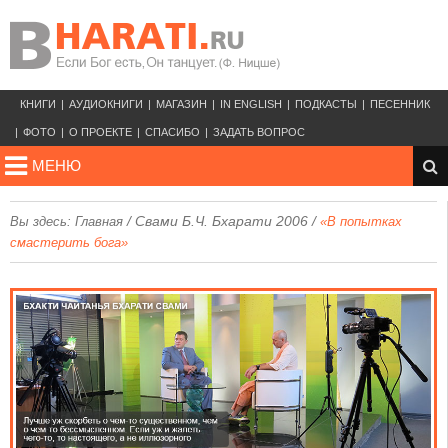
КНИГИ
АУДИОКНИГИ
МАГАЗИН
IN ENGLISH
ПОДКАСТЫ
ПЕСЕННИК
ФОТО
О ПРОЕКТЕ
СПАСИБО
ЗАДАТЬ ВОПРОС
МЕНЮ
/
Свами Б.Ч. Бхарати 2006
/
Вы здесь:
Главная
«В попытках
смастерить бога»