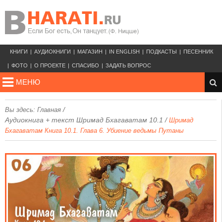
КНИГИ
АУДИОКНИГИ
МАГАЗИН
IN ENGLISH
ПОДКАСТЫ
ПЕСЕННИК
ФОТО
О ПРОЕКТЕ
СПАСИБО
ЗАДАТЬ ВОПРОС
МЕНЮ
/
Вы здесь:
Главная
Аудиокнига + текст Шримад Бхагаватам 10.1
/
Шримад
Бхагаватам Книга 10.1. Глава 6. Убиение ведьмы Путаны