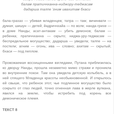
балам пратиччханна-ниджору-теджасам
дадарша талпе ‘гним ивахитам бхаси
бала-грахах — убивая младенцев; татра — там; вичинвати —
думая; шишун — детей; йадриччхайа — по воле; нанда-грихе —
в доме Нанды; асат-антакам — убить демонов; балам —
ребенка; пратиччханна — скрыто; ниджа-уру-теджасам —
беспредельное могущество; дадарша — увидела; талпе — на
постели; агним — огонь; ива — словно; ахитам — скрытый;
бхаси — под пеплом.
Провожаемая восхищенными взглядами, Путана приблизилась
ко дворцу Нанды, прошла незаметно мимо стражи и проникла
во внутренние покои. Там она увидела детскую колыбель, а в
ней спящего Младенца красоты необыкновенной. И открылось
ей свыше, что ребенок этот, чье подлинное могущество было
сокрыто от глаз людей, точно огненная лава в жерле вулкана,
явился на землю, чтобы истребить под корень все
демоническое племя.
ТЕКСТ 8