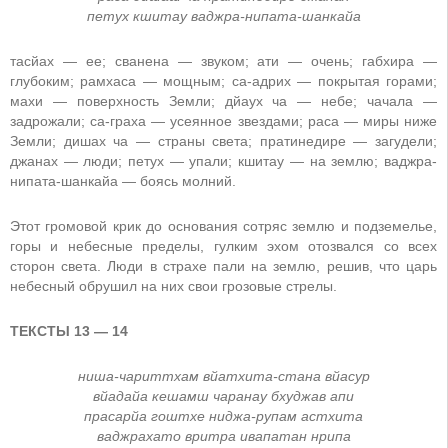
петух кшитау ваджра-нипата-шанкайа
тасйах — ее; сванена — звуком; ати — очень; габхира —
глубоким; рамхаса — мощным; са-адрих — покрытая горами;
махи — поверхность Земли; дйаух ча — небе; чачала —
задрожали; са-граха — усеянное звездами; раса — миры ниже
Земли; дишах ча — страны света; пратинедире — загудели;
джанах — люди; петух — упали; кшитау — на землю; ваджра-
нипата-шанкайа — боясь молний.
Этот громовой крик до основания сотряс землю и подземелье,
горы и небесные пределы, гулким эхом отозвался со всех
сторон света. Люди в страхе пали на землю, решив, что царь
небесный обрушил на них свои грозовые стрелы.
ТЕКСТЫ 13 — 14
ниша-чариттхам вйатхита-стана вйасур
вйадайа кешамш чаранау бхуджав апи
прасарйа гоштхе ниджа-рупам астхита
ваджрахато вритра ивапатан нрипа