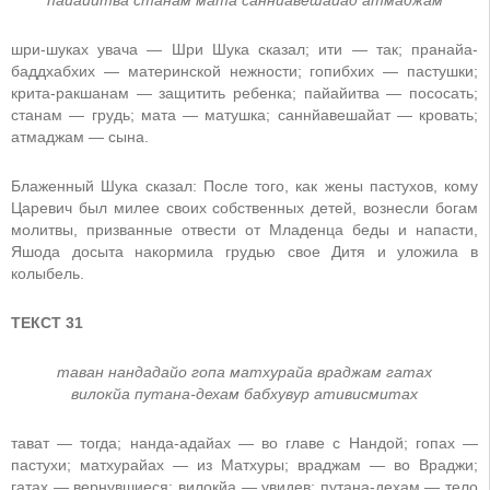
шри-шуках увача — Шри Шука сказал; ити — так; пранайа-
баддхабхих — материнской нежности; гопибхих — пастушки;
крита-ракшанам — защитить ребенка; пайайитва — пососать;
станам — грудь; мата — матушка; саннйавешайат — кровать;
атмаджам — сына.
Блаженный Шука сказал: После того, как жены пастухов, кому
Царевич был милее своих собственных детей, вознесли богам
молитвы, призванные отвести от Младенца беды и напасти,
Яшода досыта накормила грудью свое Дитя и уложила в
колыбель.
ТЕКСТ 31
таван нандадайо гопа матхурайа враджам гатах
вилокйа путана-дехам бабхувур ативисмитах
тават — тогда; нанда-адайах — во главе с Нандой; гопах —
пастухи; матхурайах — из Матхуры; враджам — во Враджи;
гатах — вернувшиеся; вилокйа — увидев; путана-дехам — тело