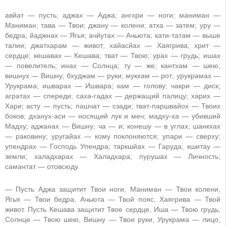
авйат — пусть; аджах — Аджа; ангхри — ноги; маниман —
Маниман; тава — Твои; джану — колени; атха — затем; уру —
бедра; йаджнах — Ягья; ачйутах — Ачьюта; кати-татам — выше
талии; джатхарам — живот; хайасйах — Хаягрива; хрит —
сердце; кешавах — Кешава; тват — Твою; урах — грудь; ишах
— повелитель; инах — Солнца; ту — же; кантхам — шею;
вишнух — Вишну; бхуджам — руки; мукхам — рот; урукрамах —
Урукрама; ишварах — Ишвара; кам — голову; чакри — диск;
агратах — спереди; саха-гадах — держащий палицу; харих —
Хари; асту — пусть; пашчат — сзади; тват-паршвайох — Твоих
боков; дханух-аси — носящий лук и меч; мадху-ха — убивший
Мадху; аджанах — Вишну; ча — и; конешу — в углах; шанкхах
— раковину; уругайах — кому поклоняются; упари — сверху;
упендрах — Господь Упендра; таркшйах — Гаруда; кшитау —
земли; халадхарах — Халадхара; пурушах — Личность;
самантат — отовсюду.
— Пусть Аджа защитит Твои ноги, Маниман — Твои колени,
Ягья — Твои бедра, Ачьюта — Твой пояс, Хаягрива — Твой
живот. Пусть Кешава защитит Твое сердце, Иша — Твою грудь,
Солнце — Твою шею, Вишну — Твои руки, Урукрама — лицо,