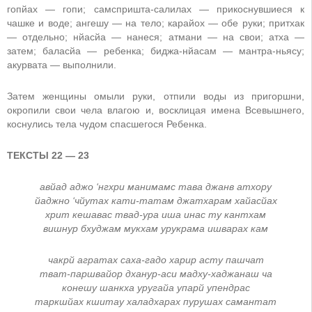
гопйах — гопи; самспришта-салилах — прикоснувшиеся к
чашке и воде; ангешу — на тело; карайох — обе руки; притхак
— отдельно; нйасйа — нанеся; атмани — на свои; атха —
затем; баласйа — ребенка; биджа-нйасам — мантра-ньясу;
акурвата — выполнили.
Затем женщины омыли руки, отпили воды из пригоршни,
окропили свои чела влагою и, восклицая имена Всевышнего,
коснулись тела чудом спасшегося Ребенка.
ТЕКСТЫ 22 — 23
авйад аджо ‘нгхри манимамс тава джанв атхору
йаджно ‘чйутах кати-татам джатхарам хайасйах
хрит кешавас твад-ура иша инас ту кантхам
вишнур бхуджам мукхам урукрама ишварах кам
чакрй агратах саха-гадо харир асту пашчат
тват-паршвайор дханур-аси мадху-хаджанаш ча
конешу шанкха уругайа упарй упендрас
таркшйах кшитау халадхарах пурушах самантат