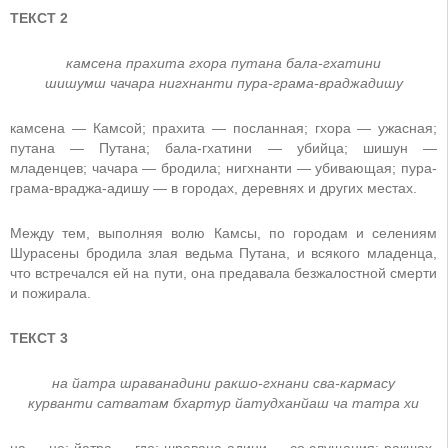
ТЕКСТ 2
камсена прахита гхора путана бала-гхатини
шишумш чачара нигхнанти пура-грама-враджадишу
камсена — Камсой; прахита — посланная; гхора — ужасная;
путана — Путана; бала-гхатини — убийца; шишун —
младенцев; чачара — бродила; нигхнанти — убивающая; пура-
грама-враджа-адишу — в городах, деревнях и других местах.
Между тем, выполняя волю Камсы, по городам и селениям
Шурасены бродила злая ведьма Путана, и всякого младенца,
что встречался ей на пути, она предавала безжалостной смерти
и пожирала.
ТЕКСТ 3
на йатра шраванадини ракшо-гхнани сва-кармасу
курванти сатватам бхартур йатудханйаш ча татра хи
на — не; йатра — где; шравана-адини — со слущания; ракшах-