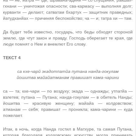
гхнани — уничтожая опасности; сва-кармасу — выполняя долг;
курванти — делают; сатватам бхартух — защитник праведных;
йатудханйах — причиняя беспокойство; ча — и; татра хи — там.
Да будет тебе известно, государь, что беды обходят стороной
землю, где чтут закон и правду. Господь оберегает те края, где
люди помнят о Нем и внемлют Его слову.
ТЕКСТ 4
са кхе-чарй экадотпатйа путана нанда-гокулам
йошитва майайатманам правишат кама-чарини
са — та; кхе-чари — по воздуху; экада — однажды; утпатйа —
взлетев; путана — Путана; нанда-гокулам — в обитель Нанды;
йошитва — красивую женщину; майайа — колдовством;
атманам — себя; правишат — проникла; кама-чарини — куда
пожелает.
Итак, в ночь, когда Нанда гостил в Матхуре, та самая Путана,
которая благодаря колдовскому искусству могла принимать