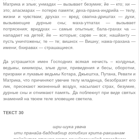
Матрика и злые; унмадах — вызывает безумие; йе — кто; хи —
это; апасмарах — потерю памяти; деха-прана-индрийа — телу,
жизни и чувствам; друхах — вред; свапна-дриштах — духи,
вызывающие дурные сны; маха-утпатах — вызывает
потрясения; вриддхах — самые опытные; бала-грахах ча —
нападает на детей; йе — которые; сарве — все; нашйанту —
пусть уничтожены; те — те; вишнох — Вишну; нама-грахана —
имени; бхиравах — страшащиеся.
Да устрашится имен Господних всякая нечисть – колдуньи,
ведьмы, кикиморы, злые духи, привидения и бесы, оборотни,
призраки и лукавые ведьмы Котара, Джьештха, Путана, Ревати и
Матрика, что причиняют увечие телу младенца, безобразят его
лик, пресекают жизненный воздух, насылают страх, безумие,
дурные сны и отнимают память. Да поблекнут при виде святых
знамений на твоем теле зловещие светила.
ТЕКСТ 30
шри-шука увача
ити пранайа-баддхабхир гопибхих крита-ракшанам
пайайитва станам мата саннйавешайад атмаджам