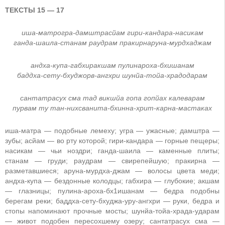
ТЕКСТЫ 15 — 17
иша-матрогра-дамштрасйам гири-кандара-насикам
ганда-шаила-станам раудрам пракирнаруна-мурдхаджам
андха-купа-габхиракшам пулинароха-бхишанам
баддха-сету-бхуджорв-ангхри шунйа-тойа-храдодарам
сантатрасух сма тад викшйа гопа гопйах калеварам
пурвам ту тан-нихсванита-бхинна-хрит-карна-мастаках
иша-матра — подобные лемеху; угра — ужасные; дамштра —
зубы; асйам — во рту которой; гири-кандара — горные пещеры;
насикам — чьи ноздри; ганда-шаила — каменные плиты;
станам — груди; раудрам — свирепейшую; пракирна —
разметавшиеся; аруна-мурдха-джам — волосы цвета меди;
андха-купа — бездонные колодцы; габхира — глубокие; акшам
— глазницы; пулина-ароха-бх1ишанам — бедра подобны
берегам реки; баддха-сету-бхуджа-уру-ангхри — руки, бедра и
стопы напоминают прочные мосты; шунйа-тойа-храда-ударам
— живот подобен пересохшему озеру; сантатрасух сма —