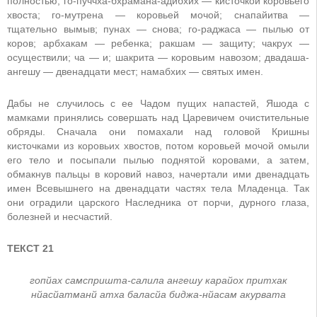
полностью; го-пуччха-бхрамана-адибхих — кисточкой коровьего
хвоста; го-мутрена — коровьей мочой; снапайитва —
тщательно вымыв; пунах — снова; го-раджаса — пылью от
коров; арбхакам — ребенка; ракшам — защиту; чакрух —
осуществили; ча — и; шакрита — коровьим навозом; двадаша-
ангешу — двенадцати мест; намабхих — святых имен.
Дабы не случилось с ее Чадом пущих напастей, Яшода с
мамками принялись совершать над Царевичем очистительные
обряды. Сначала они помахали над головой Кришны
кисточками из коровьих хвостов, потом коровьей мочой омыли
его тело и посыпали пылью поднятой коровами, а затем,
обмакнув пальцы в коровий навоз, начертали ими двенадцать
имен Всевышнего на двенадцати частях тела Младенца. Так
они оградили царского Наследника от порчи, дурного глаза,
болезней и несчастий.
ТЕКСТ 21
гопйах самспришта-салила ангешу карайох притхак
нйасйатманй атха баласйа биджа-нйасам акурвата