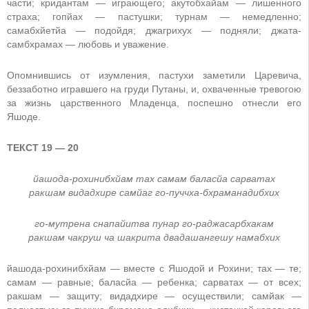
части; кридантам — играющего; акутобхайам — лишенного
страха; гопйах — пастушки; турнам — немедленно;
самабхйетйа — подойдя; джагрихух — подняли; джата-
самбхрамах — любовь и уважение.
Опомнившись от изумления, пастухи заметили Царевича,
беззаботно игравшего на груди Путаны, и, охваченные тревогою
за жизнь царственного Младенца, поспешно отнесли его
Яшоде.
ТЕКСТ 19 — 20
йашода-рохинибхйам тах самам баласйа сарватах
ракшам видадхире самйаг го-пуччха-бхраманадибхих
го-мутрена снапайитва пунар го-раджасарбхакам
ракшам чакруш ча шакрита двадашангешу намабхих
йашода-рохинибхйам — вместе с Яшодой и Рохини; тах — те;
самам — равные; баласйа — ребенка; сарватах — от всех;
ракшам — защиту; видадхире — осуществили; самйак —