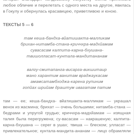
любое обличие и перелетать с одного места на другое, явилась
в Гокулу и обернулась красавицею, приветливою и юною.
ТЕКСТЫ 5 — 6
там кеша-бандха-вйатишакта-малликам
брихан-нитамба-стана-криччхра-мадхйамам
сувасасам калпита-карна-бхушана-
твишолласат-кунтала-мандитананам
валгу-смитапанга-висарга-викшитаир
мано харантим ванитам враджаукасам
амамсатамбходжа-карена рупиним
гопйах шрийам драштум ивагатам патим
там — ее; кеша-бандха- вйатишакта-малликам — украшал
венок из жасмина; брихат — очень большими; нитамба-стана —
бедрами и упругой грудью; криччхра-мадхйамам — изящная
талия была перегружена; су-васасам — накрашеную; калпита-
карна-бхушана — серег в ушах; твиша — блеском; улласат —
привлекательное; кунтала-мандита-ананам — лицо обрамляли