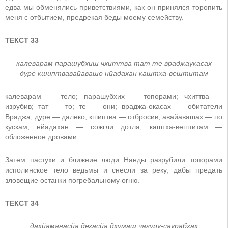
едва мы обменялись приветствиями, как он принялся торопить
меня с отбытием, предрекая беды моему семейству.
ТЕКСТ 33
калеварам парашубхиш чхиттва тат те враджаукасах
дуре кшиптвавайавашо нйадахан каштха-вештитам
калеварам — тело; парашубхих — топорами; чхиттва —
изрубив; тат — то; те — они; враджа-окасах — обитатели
Враджа; дуре — далеко; кшиптва — отбросив; авайавашах — по
кускам; нйадахан — сожгли дотла; каштха-вештитам —
обложенное дровами.
Затем пастухи и ближние люди Нанды разрубили топорами
исполинское тело ведьмы и снесли за реку, дабы предать
зловещие останки погребальному огню.
ТЕКСТ 34
дахйаманасйа дехасйа дхумаш чагуру-саурабхах