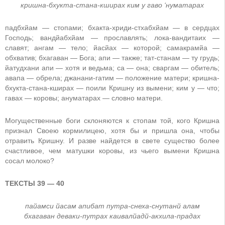
кришна-бхукта-стана-кширах ким у гаво ‘нуматарах
падбхйам — стопами; бхакта-хриди-стхабхйам — в сердцах
Господь; вандйабхйам — прославлять; лока-вандитаих —
славят; ангам — тело; йасйах — которой; самакрамйа —
обхватив; бхагаван — Бога; апи — также; тат-станам — ту грудь;
йатудхани апи — хотя и ведьма; са — она; сваргам — обитель;
авапа — обрела; джанани-гатим — положение матери; кришна-
бхукта-стана-кширах — поили Кришну из вымени; ким у — что;
гавах — коровы; ануматарах — словно матери.
Могущественные боги склоняются к стопам той, кого Кришна
признал Своею кормилицею, хотя бы и пришла она, чтобы
отравить Кришну. И разве найдется в свете существо более
счастливое, чем матушки коровы, из чьего вымени Кришна
сосал молоко?
ТЕКСТЫ 39 — 40
пайамси йасам апибат путра-снеха-снутанй алам
бхагаван деваки-путрах каивалйадй-акхила-прадах