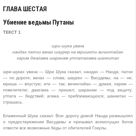
ГЛАВА ШЕСТАЯ
Убиение ведьмы Путаны
ТЕКСТ 1
шри-шука увача
нандах патхи вачах шаурер на мришети вичинтайан
харим джагама шаранам утпатагама-шанкитах
шри-шуках увача — Шри Шука сказал; нандах — Нанда; патхи
— по дороге; вачах — слова; шаурех — Васудевы; на — не;
мриша — впустую; ити — так; вичинтайан — думая; харим —
повелителю; джагама — пришел; шаранам — под защиту;
утпата — бедствий; агама — приближающихся; шанкитах —
страшась.
Блаженный Шука сказал: Всю дорогу домой Нанда размышлял
о предостережении Васудевы и призывал всемогущих богов
отвести все возможные беды от обитателей Гокулы.