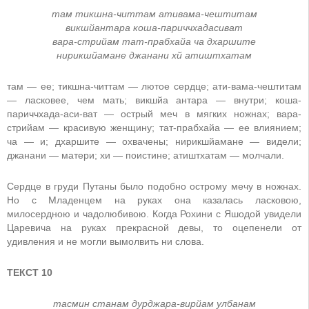
там тикшна-читтам ативама-чештитам
викшйантара коша-париччхадасиват
вара-стрийам тат-прабхайа ча дхаршите
нирикшйамане джанани хй атиштхатам
там — ее; тикшна-читтам — лютое сердце; ати-вама-чештитам
— ласковее, чем мать; викшйа антара — внутри; коша-
париччхада-аси-ват — острый меч в мягких ножнах; вара-
стрийам — красивую женщину; тат-прабхайа — ее влиянием;
ча — и; дхаршите — охвачены; нирикшйамане — видели;
джанани — матери; хи — поистине; атиштхатам — молчали.
Сердце в груди Путаны было подобно острому мечу в ножнах.
Но с Младенцем на руках она казалась ласковою,
милосердною и чадолюбивою. Когда Рохини с Яшодой увидели
Царевича на руках прекрасной девы, то оцепенели от
удивления и не могли вымолвить ни слова.
ТЕКСТ 10
тасмин станам дурджара-вирйам улбанам