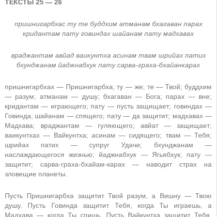
ТЕКСТЫ 25 — 26
пришнигарбхас ту те буддхим атманам бхагаван парах
кридантам пату говиндах шайанам пату мадхавах
враджантам авйад ваикунтха асинам твам шрийах патих
бхунджанам йаджнабхук пату сарва-граха-бхайанкарах
пришнигарбхах — Пришнигарбха; ту — же; те — Твой; буддхим
— разум; атманам — душу; бхагаван — Бога; парах — вне;
кридантам — играющего; пату — пусть защищает; говиндах —
Говинда; шайанам — спящего; пату — да защитит; мадхавах —
Мадхава; враджантам — гуляющего; авйат — защищает;
ваикунтхах — Вайкунтха; асинам — сидящего; твам — Тебя;
шрийах патих — супруг Удачи; бхунджанам —
наслаждающегося жизнью; йаджнабхук — Ягьябхук; пату —
защитит; сарва-граха-бхайам-карах — наводит страх на
зловещие планеты.
Пусть Пришнигарбха защитит Твой разум, а Вишну — Твою
душу. Пусть Говинда защитит Тебя, когда Ты играешь, а
Мадхава — когда Ты спишь. Пусть Вайкунтха защитит Тебя,