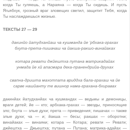
когда Ты гуляешь, а Нараяна — когда Ты сидишь. И пусть
Ягьябхук, грозный враг зловещих светил, защитит Тебя, когда
Ты наслаждаешься жизнью.
ТЕКСТЫ 27 — 29
дакинйо йатудханйаш ча кушманда йе ‘рбхака-грахах
бхута-прета-пишачаш ча йакша-ракшо-винайаках
котара ревати джйештха путана матрикадайах
унмада йе хй апасмара деха-пранендрийа-друхах
свапна-дришта махотпата вриддха бала-грахаш ча йе
сарве нашйанту те вишнор нама-грахана-бхиравах
дакинйах йатудханйах ча кушмандах — ведьмы и демоницы,
враги детей; йе — кто; арбхака-грахах — звезды, приносящие
зло; бхута — злые духи; прета — привидения; пишачах — также
злые духи; ча — и; йакша — бесы; ракшах — оборотни;
винайаках — винаяки; котара — Котара; ревати — Ревати;
джйештха — Джьештха; путана — Путана; матрика-адайах —