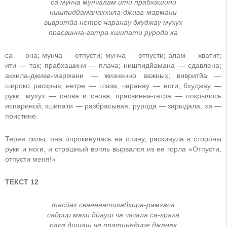
са мунча мунчалам ити прабхашини
нишпидйаманакхила-джива-мармани
вивритйа нетре чаранау бхуджау мухух
прасвинна-гатра кшипати рурода ха
са — она; мунча — отпусти; мунча — отпусти; алам — хватит;
ити — так; прабхашини — плача; нишпидйамана — сдавлена;
акхила-джива-мармани — жизненно важных; вивритйа —
широко раскрыв; нетре — глаза; чаранау — ноги; бхуджау —
руки; мухух — снова и снова; прасвинна-гатра — покрылось
испариной; кшипати — разбрасывая; рурода — зарыдала; ха —
поистине.
Теряя силы, она опрокинулась на спину, раскинула в стороны
руки и ноги, и страшный вопль вырвался из ее горла «Отпусти,
отпусти меня!»
ТЕКСТ 12
тасйах сваненатигабхира-рамхаса
садрир махи дйауш ча чачала са-граха
раса дишаш ча пратинедире джанах