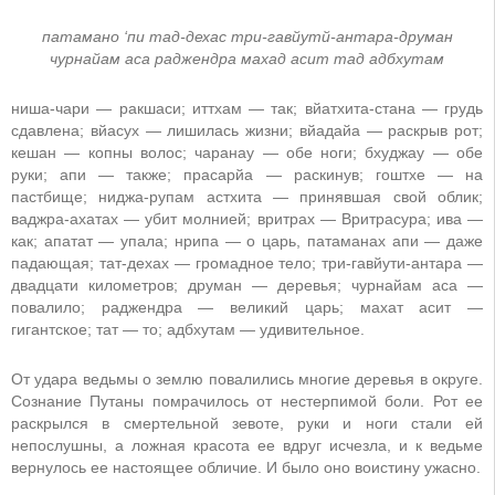
патамано ‘пи тад-дехас три-гавйутй-антара-друман
чурнайам аса раджендра махад асит тад адбхутам
ниша-чари — ракшаси; иттхам — так; вйатхита-стана — грудь
сдавлена; вйасух — лишилась жизни; вйадайа — раскрыв рот;
кешан — копны волос; чаранау — обе ноги; бхуджау — обе
руки; апи — также; прасарйа — раскинув; гоштхе — на
пастбище; ниджа-рупам астхита — принявшая свой облик;
ваджра-ахатах — убит молнией; вритрах — Вритрасура; ива —
как; апатат — упала; нрипа — о царь, патаманах апи — даже
падающая; тат-дехах — громадное тело; три-гавйути-антара —
двадцати километров; друман — деревья; чурнайам аса —
повалило; раджендра — великий царь; махат асит —
гигантское; тат — то; адбхутам — удивительное.
От удара ведьмы о землю повалились многие деревья в округе.
Сознание Путаны помрачилось от нестерпимой боли. Рот ее
раскрылся в смертельной зевоте, руки и ноги стали ей
непослушны, а ложная красота ее вдруг исчезла, и к ведьме
вернулось ее настоящее обличие. И было оно воистину ужасно.