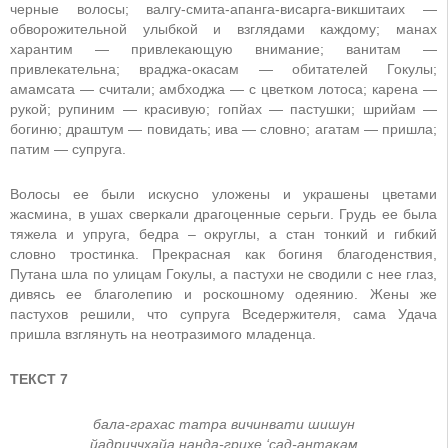
черные волосы; валгу-смита-апанга-висарга-викшитаих —
обворожительной улыбкой и взглядами каждому; манах
харантим — привлекающую внимание; ванитам —
привлекательна; враджа-окасам — обитателей Гокулы;
амамсата — считали; амбходжа — с цветком лотоса; карена —
рукой; рупиним — красивую; гопйах — пастушки; шрийам —
богиню; драштум — повидать; ива — словно; агатам — пришла;
патим — супруга.
Волосы ее были искусно уложены и украшены цветами
жасмина, в ушах сверкали драгоценные серьги. Грудь ее была
тяжела и упруга, бедра – округлы, а стан тонкий и гибкий
словно тростинка. Прекрасная как богиня благоденствия,
Путана шла по улицам Гокулы, а пастухи не сводили с нее глаз,
дивясь ее благолепию и роскошному одеянию. Жены же
пастухов решили, что супруга Вседержителя, сама Удача
пришла взглянуть на неотразимого младенца.
ТЕКСТ 7
бала-грахас татра вичинвати шишун
йадриччхайа нанда-грихе ‘сад-антакам