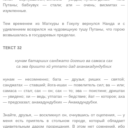
Путаны; бабхувух — стали; ати — очень; висмитах —
изумленные.
Тем временем из Матхуры в Гокулу вернулся Нанда и с
удивлением воззрился на чудовищную тушу Путаны, что горою
возвышалась в государевых пределах.
ТЕКСТ 32
нунам батарших санджато йогешо ва самаса сах
са эва дришто хй утпато йад аханакадундубхих
нунам — несомненно; бата — друзья; риших — святой;
санджатах — ставший; йога-ишах — повелитель сил; ва — или;
самаса — стал; сах — он; сах — то; эва — поистине; дриштах
— увидено; хи — ведь; утпатах — бедствие; йат — которое; аха
— предсказал; анакадундубхих — Анакадундубхи.
Знайте, друзья, — воскликнул он, очнувшись от оцепения, — у
меня есть приятель в стольном городе, который обладает
удивительным даром прорицания. В этом нет сомнений, ибо