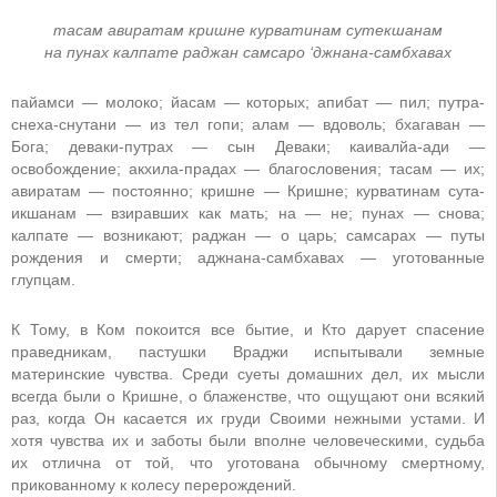
тасам авиратам кришне курватинам сутекшанам
на пунах калпате раджан самсаро ‘джнана-самбхавах
пайамси — молоко; йасам — которых; апибат — пил; путра-
снеха-снутани — из тел гопи; алам — вдоволь; бхагаван —
Бога; деваки-путрах — сын Деваки; каивалйа-ади —
освобождение; акхила-прадах — благословения; тасам — их;
авиратам — постоянно; кришне — Кришне; курватинам сута-
икшанам — взиравших как мать; на — не; пунах — снова;
калпате — возникают; раджан — о царь; самсарах — путы
рождения и смерти; аджнана-самбхавах — уготованные
глупцам.
К Тому, в Ком покоится все бытие, и Кто дарует спасение
праведникам, пастушки Враджи испытывали земные
материнские чувства. Среди суеты домашних дел, их мысли
всегда были о Кришне, о блаженстве, что ощущают они всякий
раз, когда Он касается их груди Своими нежными устами. И
хотя чувства их и заботы были вполне человеческими, судьба
их отлична от той, что уготована обычному смертному,
прикованному к колесу перерождений.