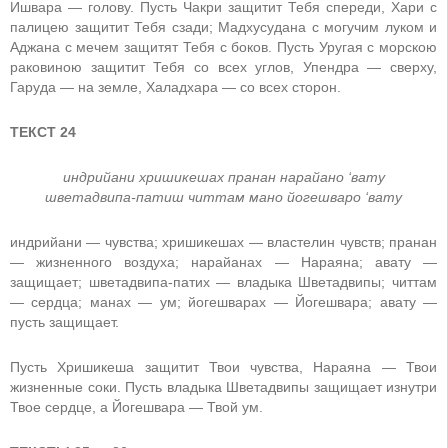
Ишвара — голову. Пусть Чакри защитит Тебя спереди, Хари с
палицею защитит Тебя сзади; Мадхусудана с могучим луком и
Аджана с мечем защитят Тебя с боков. Пусть Уругая с морскою
раковиною защитит Тебя со всех углов, Упендра — сверху,
Гаруда — на земле, Халадхара — со всех сторон.
ТЕКСТ 24
индрийани хришикешах пранан нарайано ‘вату
шветадвипа-патиш читтам мано йогешваро ‘вату
индрийани — чувства; хришикешах — властелин чувств; пранан
— жизненного воздуха; нарайанах — Нараяна; авату —
защищает; шветадвипа-патих — владыка Шветадвипы; читтам
— сердца; манах — ум; йогешварах — Йогешвара; авату —
пусть защищает.
Пусть Хришикеша защитит Твои чувства, Нараяна — Твои
жизненные соки. Пусть владыка Шветадвипы защищает изнутри
Твое сердце, а Йогешвара — Твой ум.