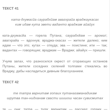
ТЕКСТ 41
ката-дхумасйа саурабхйам авагхрайа враджаукасах
ким идам кута эвети ваданто враджам айайух
ката-дхумасйа — горела Путана; саурабхйам — аромат;
авагхрайа — вдохнув; враджа-окасах — жители далеко; ким
идам — что это; кутах — откуда; эва — поистине; ити — так;
вадантах — говорящие; враджам — Враджи; айайух — пришли.
Учуяв запах, что разносился окрест от сгорающих останков
Путаны, жители соседних селений толпами стекались во
Враджу, дабы насладиться дивным благоуханием.
ТЕКСТ 42
те татра варнитам гопаих путанагаманадикам
шрутва тан-нидханам свасти шишош часан сувисмитах
те — они; татра — туда; варнитам — рассказ; гопаих —