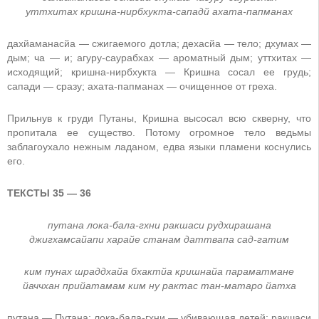
уттхитах кришна-нирбхукта-сападй ахата-папманах
дахйаманасйа — сжигаемого дотла; дехасйа — тело; дхумах —
дым; ча — и; агуру-саурабхах — ароматный дым; уттхитах —
исходящий; кришна-нирбхукта — Кришна сосал ее грудь;
сапади — сразу; ахата-папманах — очищенное от греха.
Прильнув к груди Путаны, Кришна высосал всю скверну, что
пропитала ее существо. Потому огромное тело ведьмы
заблагоухало нежным ладаном, едва языки пламени коснулись
его.
ТЕКСТЫ 35 — 36
путана лока-бала-гхни ракшаси рудхирашана
джигхамсайапи харайе станам даттвапа сад-гатим
ким пунах шраддхайа бхактйа кришнайа параматмане
йаччхан прийатамам ким ну рактас тан-матаро йатха
путана — Путана; лока-бала-гхни — убивающая детей; ракшаси