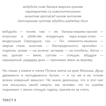
вибудхйа там балака-марика-грахам
чарачаратма са нимилитекшанах
анантам аропайад анкам антакам
йатхорагам суптам абуддхи-раджджу-дхих
вибудхйа — поняв; там — ее; балака-марика-грахам —
искусную в убийстве младенцев; чара-ачара-атма —
вездесущая Сверхдуша; сах — Он; нимилита-икшанах —
закрыв глаза; анантам — Беспредельного; аропайат —
подняла; анкам — на колени; антакам — на погибель; йатха —
как; урагам — змею; суптам — спящую; абуддхи —
неразумный; раджджу-дхих — принимая змею за веревку.
На глазах у мамок и нянек Путана взяла на руки Малыша, Душу
движимого и неподвижного бытия, — и тут же в ее голове
возник коварный замысел. Не знала демоница, что в этот миг
она коснулась своей смерти, как человек, что по ошибке
поднимает с земли спящую гадюку, приняв ее за плеть.
ТЕКСТ 9