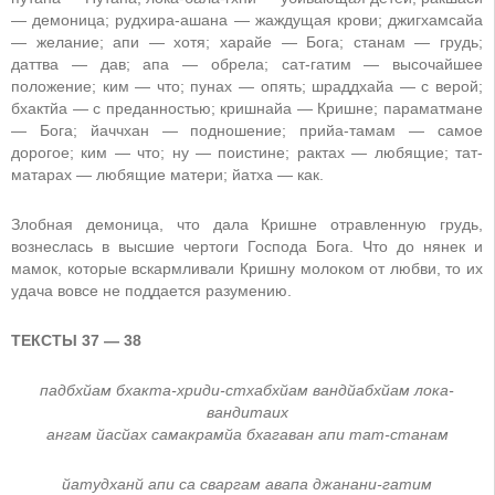
— демоница; рудхира-ашана — жаждущая крови; джигхамсайа
— желание; апи — хотя; харайе — Бога; станам — грудь;
даттва — дав; апа — обрела; сат-гатим — высочайшее
положение; ким — что; пунах — опять; шраддхайа — с верой;
бхактйа — с преданностью; кришнайа — Кришне; параматмане
— Бога; йаччхан — подношение; прийа-тамам — самое
дорогое; ким — что; ну — поистине; рактах — любящие; тат-
матарах — любящие матери; йатха — как.
Злобная демоница, что дала Кришне отравленную грудь,
вознеслась в высшие чертоги Господа Бога. Что до нянек и
мамок, которые вскармливали Кришну молоком от любви, то их
удача вовсе не поддается разумению.
ТЕКСТЫ 37 — 38
падбхйам бхакта-хриди-стхабхйам вандйабхйам лока-
вандитаих
ангам йасйах самакрамйа бхагаван апи тат-станам
йатудханй апи са сваргам авапа джанани-гатим