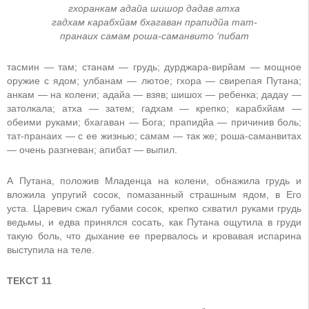
гхоранкам адайа шишор дадав атха
гадхам карабхйам бхагаван прапидйа тат-
пранаих самам роша-саманвито ‘пибат
тасмин — там; станам — грудь; дурджара-вирйам — мощное
оружие с ядом; улбанам — лютое; гхора — свирепая Путана;
анкам — на колени; адайа — взяв; шишох — ребенка; дадау —
затолкала; атха — затем; гадхам — крепко; карабхйам —
обеими руками; бхагаван — Бога; прапидйа — причинив боль;
тат-пранаих — с ее жизнью; самам — так же; роша-саманвитах
— очень разгневан; апибат — выпил.
А Путана, положив Младенца на колени, обнажила грудь и
вложила упругий сосок, помазанный страшным ядом, в Его
уста. Царевич сжал губами сосок, крепко схватил руками грудь
ведьмы, и едва принялся сосать, как Путана ощутила в груди
такую боль, что дыхание ее прервалось и кровавая испарина
выступила на теле.
ТЕКСТ 11