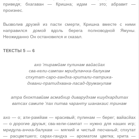
приведя; бхагаван — Кришна; идам — это; абравит —
произнес.
Вызволив друзей из пасти смерти, Кришна вместе с ними
направился домой вдоль берега полноводной Ямуны.
Неожиданно Он остановился и сказал.
ТЕКСТЫ 5 — 6
ахо ‘тирамйам пулинам вайасйах
сва-кели-сампан мридулаччха-балукам
спхутат-саро-гандха-хритали-патрика-
дхвани-пратидхвана-ласад-друмакулам
атра бхоктавйам асмабхир диварудхам кшудхардитах
ватсах самипе ‘пах питва чаранту шанакаис тринам
ахо — о; ати-рамйам — красивый; пулинам — берег; вайасйах
— о дорогие друзья; сва-кели-сампат — нужно для наших игр;
мридула-аччха-балукам — мягкий и чистый песчаный; спхутат
— расцветшего; сарах-гандха — ароматом цветка; хрита —