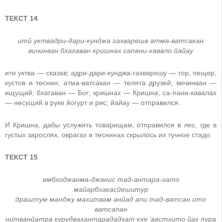
ТЕКСТ 14
итй уктвадри-дари-кунджа гахварешв атма-ватсакан
вичинван бхагаван кришнах сапани-кавало йайау
ити уктва — сказав; адри-дари-кунджа-гахварешу — гор, пещер,
кустов и теснин; атма-ватсакан — телята друзей; вичинван —
ищущий; бхагаван — Бог; кришнах — Кришна; са-пани-кавалах
— несущий в руке йогурт и рис; йайау — отправился.
И Кришна, дабы услужить товарищам, отправился в лес, где в
густых зарослях, оврагах и теснинах скрылось их тучное стадо.
ТЕКСТ 15
амбходжанма-джанис тад-антара-гато
майарбхакасйешитур
драштум манджу махитвам анйад апи тад-ватсан ито
ватсапан
нитванйатра курудвахантарададхат кхе ‘вастхито йах пура