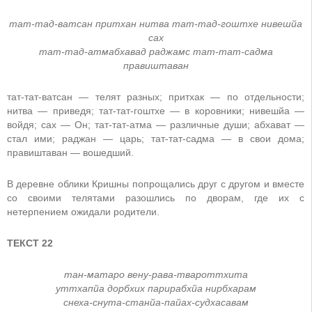
тат-тад-ватсан притхан нитва тат-тад-гоштхе нивешйа
сах
тат-тад-атмабхавад раджамс тат-тат-садма
правиштаван
тат-тат-ватсан — телят разных; притхак — по отдельности;
нитва — приведя; тат-тат-гоштхе — в коровники; нивешйа —
войдя; сах — Он; тат-тат-атма — различные души; абхават —
стал ими; раджан — царь; тат-тат-садма — в свои дома;
правиштаван — вошедший.
В деревне облики Кришны попрощались друг с другом и вместе
со своими телятами разошлись по дворам, где их с
нетерпением ожидали родители.
ТЕКСТ 22
тан-матаро вену-рава-твароттхита
уттхапйа дорбхих парирабхйа нирбхарам
снеха-снута-станйа-пайах-судхасавам