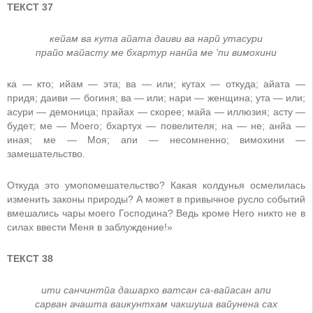
ТЕКСТ 37
кейам ва кута айата даиви ва нарй утасури
прайо майасту ме бхартур нанйа ме ‘пи вимохини
ка — кто; ийам — эта; ва — или; кутах — откуда; айата —
придя; даиви — богиня; ва — или; нари — женщина; ута — или;
асури — демоница; прайах — скорее; майа — иллюзия; асту —
будет; ме — Моего; бхартух — повелителя; на — не; анйа —
иная; ме — Моя; апи — несомненно; вимохини —
замешательство.
Откуда это умопомешательство? Какая колдунья осмелилась
изменить законы природы? А может в привычное русло событий
вмешались чары моего Господина? Ведь кроме Него никто не в
силах ввести Меня в заблуждение!»
ТЕКСТ 38
ити санчинтйа дашархо ватсан са-вайасан апи
сарван ачашта ваикунтхам чакшуша вайунена сах