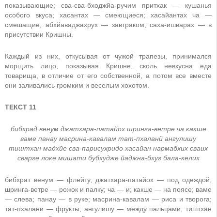
показывающие; сва-сва-бходжйа-ручим притхак — кушанья
особого вкуса; хасантах — смеющиеся; хасайантах ча —
смешащие; абхйаваджахрух — завтраком; саха-ишварах — в
присутствии Кришны.
Каждый из них, откусывая от чужой трапезы, принимался
морщить лицо, показывая Кришне, сколь невкусна еда
товарища, в отличие от его собственной, а потом все вместе
они заливались громким и веселым хохотом.
ТЕКСТ 11
бибхрад венум джатхара-патайох шринга-ветре ча какше
ваме панау масрина-кавалам тат-пхаланй ангулишу
тиштхан мадхйе сва-парисухридо хасайан нармабхих сваих
сварге локе мишати бубхудже йаджна-бхуг бала-келих
бибхрат венум — флейту; джатхара-патайох — под одеждой;
шринга-ветре — рожок и палку; ча — и; какше — на поясе; ваме
— слева; панау — в руке; масрина-кавалам — риса и творога;
тат-пхалани — фрукты; ангулишу — между пальцами; тиштхан