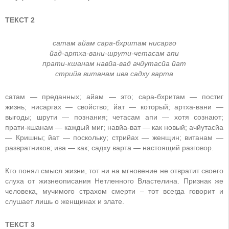
ТЕКСТ 2
сатам айам сара-бхритам нисарго
йад-артха-вани-шрути-четасам апи
прати-кшанам навйа-вад ачйутасйа йат
стрийа витанам ива садху варта
сатам — преданных; айам — это; сара-бхритам — постиг
жизнь; нисаргах — свойство; йат — который; артха-вани —
выгоды; шрути — познания; четасам апи — хотя сознают;
прати-кшанам — каждый миг; навйа-ват — как новый; ачйутасйа
— Кришны; йат — поскольку; стрийах — женщин; витанам —
развратников; ива — как; садху варта — настоящий разговор.
Кто понял смысл жизни, тот ни на мгновение не отвратит своего
слуха от жизнеописания Нетленного Властелина. Признак же
человека, мучимого страхом смерти – тот всегда говорит и
слушает лишь о женщинах и злате.
ТЕКСТ 3