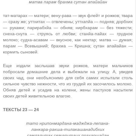
матва парам брахма сутан апайайан
тат-матарах — матери; вену-рава — звук флейт и рожков; твара
— сразу же; уттхитах — отвлечены; уттхапйа — подняв; дорбхих
— руками; парирабхйа — обняв; нирбхарам — без тяжести;
снеха-снута — струясь от любви; станйа-пайах — грудное
молоко; судха-асавам — вкусное, как нектар; матва — думая;
парам — Всевышний; брахма — Кришна; сутан апайайан —
кормить сыновей.
Еще издали заслышав звуки рожков, матери мальчиков
побросали домашние дела и выбежали на улицу. А, увидев
своих чад, они необъяснимо для себя самих испытали столь
сильное чувство нежности, что из грудей их засочилось молоко.
Обняв детей и усадив на колени, жены пастухов насытили
своих детей живительною влагою.
ТЕКСТЫ 23 — 24
тато нрипонмардана-маджджа-лепана-
ланкара-ракша-тилакашанадибхих
самлалитах свачаритаих прахаршайан