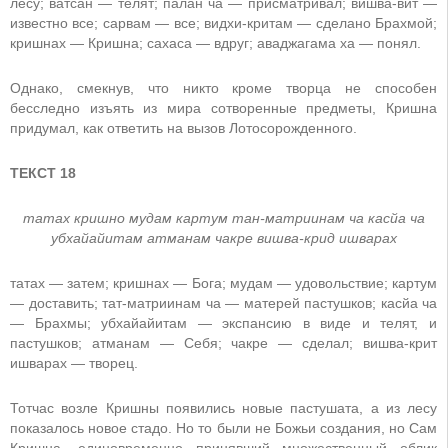
лесу; ватсан — телят; палан ча — присматривал; вишва-вит —
известно все; сарвам — все; видхи-критам — сделано Брахмой;
кришнах — Кришна; сахаса — вдруг; аваджагама ха — понял.
Однако, смекнув, что никто кроме творца не способен
бесследно изъять из мира сотворенные предметы, Кришна
придумал, как ответить на вызов Лотосорожденного.
ТЕКСТ 18
татах кришно мудам картум тан-матриинам ча касйа ча
убхайайитам атманам чакре вишва-крид ишварах
татах — затем; кришнах — Бога; мудам — удовольствие; картум
— доставить; тат-матриинам ча — матерей пастушков; касйа ча
— Брахмы; убхайайитам — экспансию в виде и телят, и
пастушков; атманам — Себя; чакре — сделал; вишва-крит
ишварах — творец.
Тотчас возле Кришны появились новые пастушата, а из лесу
показалось новое стадо. Но то были не Божьи создания, но Сам
Кришна, единовременно принявший множественный облик