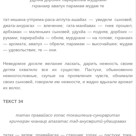
гхранаир авапух парамам мудам те
тат-икшана-утпрема-раса-аплута-ашайах — увидели сыновей;
джата-анурагах — влечение; гата-манйавах — гнев прошел;
арбхакан — маленьких сыновей; удухйа — подняв; дорбхих —
руками; парирабхйа — обняв; мурдхани — на голове; гхранаих
— аромата; авапух — обрели; парамам — высочайшее; мудам
— удовольствие; те — они.
Неведомое доселе желание ласкать, дарить нежность своим
детям охватило все их существо. Пастухи, обыкновенно
немногословные, скупые на проявления чувств, обнимали
своих сыновей, говорили им нежности, и жадно вдыхали аромат
их волос.
ТЕКСТ 34
татах правайасо гопас токашлеша-сунирвритах
криччхрач чханаир апагатас тад-анусмритй-удашравах
татах — затем; правайасах — старшие; гопах — пастухи; тока-