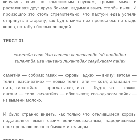
кинулись вниз по каменистым спускам, громко мыча и
расталкивая друг друга боками, вздымая ввысь столбы пыли. И
произошло это столь стремительно, что пастухи едва успели
отпрянуть в сторону, как будто мимо них пронеслось не стадо
коров, но табун боевых лошадей.
ТЕКСТ 31
саметйа гаво ‘дхо ватсан ватсаватйо ‘пй апайайан
гилантйа ива чангани лихантйах сваудхасам пайах
саметйа — собрав; гавах — коровы; адхах — внизу; ватсан —
телят; ватса-ватйах — новых телят; апи — хотя; апайайан —
пить; гилантйах — проглатывая; ива — будто; ча — также;
ангани — тела; лихантйах — облизывая; сва-одхасам пайах —
из вымени молоко.
И было странно видеть, как только что отелившиеся коровы
подставляют вымя своим великовозрастным, народившимся
еще прошлою весною бычкам и телицам.