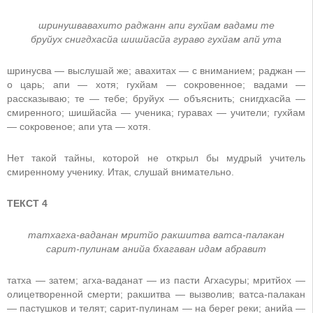
шринушвавахито раджанн апи гухйам вадами те
бруйух снигдхасйа шишйасйа гураво гухйам апй ута
шринусва — выслушай же; авахитах — с вниманием; раджан —
о царь; апи — хотя; гухйам — сокровенное; вадами —
рассказываю; те — тебе; бруйух — объяснить; снигдхасйа —
смиренного; шишйасйа — ученика; гуравах — учители; гухйам
— сокровеное; апи ута — хотя.
Нет такой тайны, которой не открыл бы мудрый учитель
смиренному ученику. Итак, слушай внимательно.
ТЕКСТ 4
татхагха-ваданан мритйо ракшитва ватса-палакан
сарит-пулинам анийа бхагаван идам абравит
татха — затем; агха-ваданат — из пасти Агхасуры; мритйох —
олицетворенной смерти; ракшитва — вызволив; ватса-палакан
— пастушков и телят; сарит-пулинам — на берег реки; анийа —