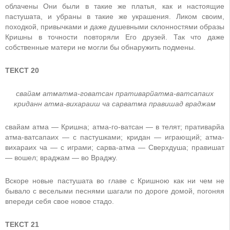
облачены Они были в такие же платья, как и настоящие
пастушата, и убраны в такие же украшения. Ликом своим,
походкой, привычками и даже душевными склонностями образы
Кришны в точности повторяли Его друзей. Так что даже
собственные матери не могли бы обнаружить подмены.
ТЕКСТ 20
свайам атматма-говатсан пративарйатма-ватсапаих
криданн атма-вихараиш ча сарватма правишад враджам
свайам атма — Кришна; атма-го-ватсан — в телят; пративарйа
атма-ватсапаих — с пастушками; кридан — играющий; атма-
вихараих ча — с играми; сарва-атма — Сверхдуша; правишат
— вошел; враджам — во Враджу.
Вскоре новые пастушата во главе с Кришною как ни чем не
бывало с веселыми песнями шагали по дороге домой, погоняя
впереди себя свое новое стадо.
ТЕКСТ 21