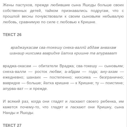
Жены пастухов, прежде любившие сына Яшоды больше своих
собственных детей, тайком признавались подругам, что с
прошлой весны почувствовали к своим сыновьям небывалую
любовь, сравнимую по силе с любовью к Кришне.
ТЕКСТ 26
враджаукасам сва-токешу снеха-валлй абдам анвахам
шанаир нихсима вавридхе йатха кришне тв апурвават
враджа-окасам — обитатели Враджа; сва-токешу — сыновьям;
снеха-валли — росток любви; а-абдам — года; ану-ахам —
ежедневно; шанаих — постепенно; нихсима — безгранично;
вавридхе — больше; йатха кришне — к Кришне; ту — поистине;
апурва-ват — и прежде.
И всякий раз, когда они гладят и ласкают своего ребенка, им
кажется почему-то, что гладят и ласкают они Кришну, сына
Нанды и Яшоды.
ТЕКСТ 27