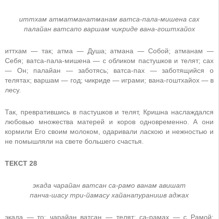
иттхам атматманатманам ватса-пала-мишена сах
палайан ватсапо варшам чикриде вана-гоштхайох
иттхам — так; атма — Душа; атмана — Собой; атманам —
Себя; ватса-пала-мишена — с обликом пастушков и телят; сах
— Он; палайан — заботясь; ватса-пах — заботящийся о
телятах; варшам — год; чикриде — играми; вана-гоштхайох — в
лесу.
Так, превратившись в пастушков и телят, Кришна наслаждался
любовью множества матерей и коров одновременно. А они
кормили Его своим молоком, одаривали ласкою и нежностью и
не помышляли на свете большего счастья.
ТЕКСТ 28
экада чарайан ватсан са-рамо ванам авишат
панча-шасу три-йамасу хайанапуранишв аджах
экада — то; чарайан ватсан — телят; са-рамах — с Рамой;