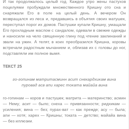
И так продолжалось целый год. Каждое утро жены пастухов
поцелуями пробуждали множественного Кришну ото сна и
снаряжали Его в поле на целый день. А вечером Он
возвращался из леса и, предавшись в объятия своих матушек,
переступал порог их домов. Пастушки купали Кришну, умащали
Его прохладным маслом с сандалом, одевали в свежие одежды
и наносили на чело священную глину под чтение заклинаний и
звали на ужин. А телят, в коих преобразился Кришна, коровы
встречали радостным мычанием и, облизав их с головы до ног,
подставляли им полное вымя.
ТЕКСТ 25
го-гопинам матритасминн асит снехардхикам вина
пуровад асв апи харес токата майайа вина
го-гопинам — коров и пастушек; матрита — материнство; асмин
— Нему; асит — было; снеха — привязанности; ридхикам —
усиления; вина — без; пурах-ват — как прежде; асу — была;
апи — хотя; харех — Кришны; токата — детство; майайа вина
— без иллюзии.