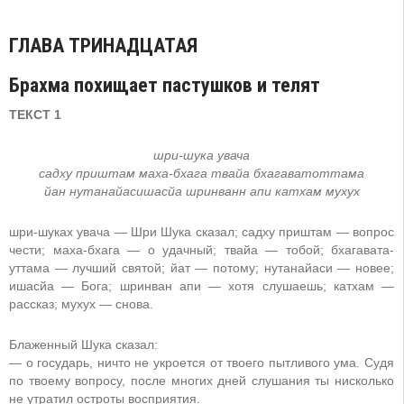
ГЛАВА ТРИНАДЦАТАЯ
Брахма похищает пастушков и телят
ТЕКСТ 1
шри-шука увача
садху приштам маха-бхага твайа бхагаватоттама
йан нутанайасишасйа шринванн апи катхам мухух
шри-шуках увача — Шри Шука сказал; садху приштам — вопрос
чести; маха-бхага — о удачный; твайа — тобой; бхагавата-
уттама — лучший святой; йат — потому; нутанайаси — новее;
ишасйа — Бога; шринван апи — хотя слушаешь; катхам —
рассказ; мухух — снова.
Блаженный Шука сказал:
— о государь, ничто не укроется от твоего пытливого ума. Судя
по твоему вопросу, после многих дней слушания ты нисколько
не утратил остроты восприятия.