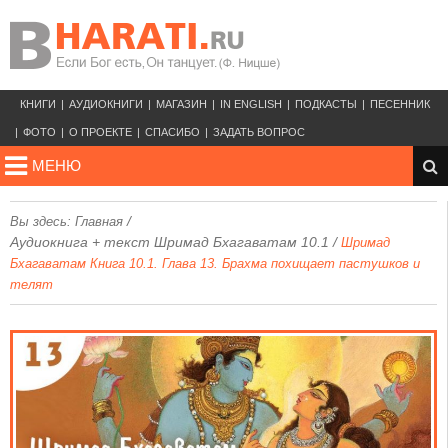
КНИГИ
АУДИОКНИГИ
МАГАЗИН
IN ENGLISH
ПОДКАСТЫ
ПЕСЕННИК
ФОТО
О ПРОЕКТЕ
СПАСИБО
ЗАДАТЬ ВОПРОС
МЕНЮ
/
Вы здесь:
Главная
Аудиокнига + текст Шримад Бхагаватам 10.1
/
Шримад
Бхагаватам Книга 10.1. Глава 13. Брахма похищает пастушков и
телят