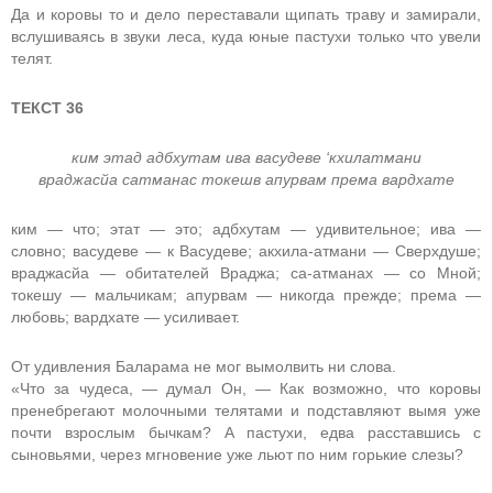
Да и коровы то и дело переставали щипать траву и замирали,
вслушиваясь в звуки леса, куда юные пастухи только что увели
телят.
ТЕКСТ 36
ким этад адбхутам ива васудеве ‘кхилатмани
враджасйа сатманас токешв апурвам према вардхате
ким — что; этат — это; адбхутам — удивительное; ива —
словно; васудеве — к Васудеве; акхила-атмани — Сверхдуше;
враджасйа — обитателей Враджа; са-атманах — со Мной;
токешу — мальчикам; апурвам — никогда прежде; према —
любовь; вардхате — усиливает.
От удивления Баларама не мог вымолвить ни слова.
«Что за чудеса, — думал Он, — Как возможно, что коровы
пренебрегают молочными телятами и подставляют вымя уже
почти взрослым бычкам? А пастухи, едва расставшись с
сыновьями, через мгновение уже льют по ним горькие слезы?