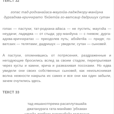
ТЕКСТ 32
гопас тад-родханайаса-маугхйа-ладжджору-манйуна
дургадхва-криччхрато ‘бхйетйа го-ватсаир дадришух сутан
гопах — пастухи; тат-родхана-айаса — не пустить; маугхйа —
неудачи; ладжджа — от стыда; уру-манйуна — с гневом; дурга-
адхва-криччхратах — преодолев путь; абхйетйа — придя; го-
ватсаих — телятами; дадришух — увидели; сутан — сыновей.
А пастухи, опомнившись от потрясения, раздраженные и
негодующие бросились вслед за своим стадом, перепрыгивая
через кусты и камни, крича и размахивая посохами. Но едва
увидели они своих собственных сыновей, как неизъяснимая
волна нежности накрыла их самих и все они как один забыли,
зачем очутились здесь.
ТЕКСТ 33
тад-икшанотпрема-расаплуташайа
джатанурага гата-манйаво ‘рбхакан
удухйа дорбхих парирабхйа мурдхани