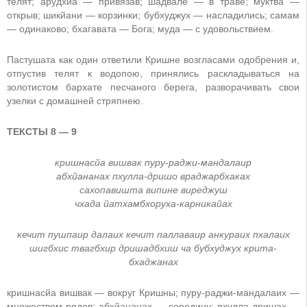
телят; арудхйа — привязав; шадвале — в траве; муктва —
открыв; шикйани — корзинки; бубхуджух — насладились; самам
— одинаково; бхагавата — Бога; муда — с удовольствием.
Пастушата как один ответили Кришне возгласами одобрения и,
отпустив телят к водопою, принялись раскладываться на
золотистом бархате песчаного берега, разворачивать свои
узелки с домашней стряпнею.
ТЕКСТЫ 8 — 9
кришнасйа вишвак пуру-раджи-мандалаир
абхйананах пхулла-дришо враджарбхаках
сахопавишта випине виреджуш
чхада йатхамбхоруха-карникайах
кечит пушпаир далаих кечит паллаваир анкураих пхалаих
шигбхис твагбхир дришадбхиш ча бубхуджух крита-
бхаджанах
кришнасйа вишвак — вокруг Кришны; пуру-раджи-мандалаих —
множеством рядов; абхйананах — середину; пхулла-дришах —