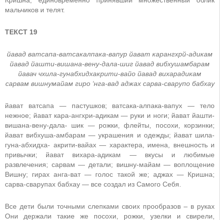
мальчиков и телят.
ТЕКСТ 19
йавад ватсапа-ватсакалпака-вапур йават карангхрй-адикам
йавад йашти-вишана-вену-дала-шиг йавад вибхушамбарам
йавач чхила-гунабхидхакрити-вайо йавад вихарадикам
сарвам вишнумайам гиро ‘нга-вад аджах сарва-сварупо бабхау
йават ватсапа — пастушков; ватсака-алпака-вапух — тело
нежное; йават кара-ангхри-адикам — руки и ноги; йават йашти-
вишана-вену-дала- шик — рожки, флейты, посохи, корзинки;
йават вибхуша-амбарам — украшения и одежды; йават шила-
гуна-абхидха- акрити-вайах — характера, имена, внешность и
привычки; йават вихара-адикам — вкусы и любимые
развлечения; сарвам — детали; вишну-майам — воплощение
Вишну; гирах анга-ват — голос такой же; аджах — Кришна;
сарва-сварупах бабхау — все создал из Самого Себя.
Все дети были точными слепками своих прообразов – в руках
Они держали такие же посохи, рожки, узелки и свирели,