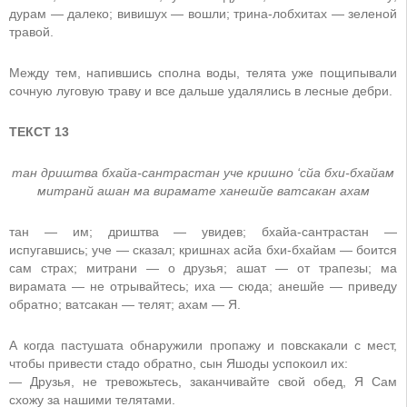
дурам — далеко; вивишух — вошли; трина-лобхитах — зеленой
травой.
Между тем, напившись сполна воды, телята уже пощипывали
сочную луговую траву и все дальше удалялись в лесные дебри.
ТЕКСТ 13
тан дриштва бхайа-сантрастан уче кришно ‘сйа бхи-бхайам
митранй ашан ма вирамате ханешйе ватсакан ахам
тан — им; дриштва — увидев; бхайа-сантрастан —
испугавшись; уче — сказал; кришнах асйа бхи-бхайам — боится
сам страх; митрани — о друзья; ашат — от трапезы; ма
вирамата — не отрывайтесь; иха — сюда; анешйе — приведу
обратно; ватсакан — телят; ахам — Я.
А когда пастушата обнаружили пропажу и повскакали с мест,
чтобы привести стадо обратно, сын Яшоды успокоил их:
— Друзья, не тревожьтесь, заканчивайте свой обед, Я Сам
схожу за нашими телятами.