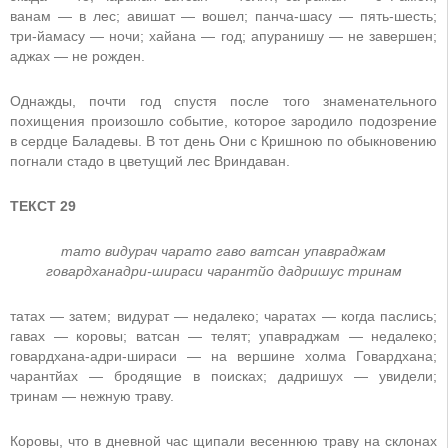
ванам — в лес; авишат — вошел; панча-шасу — пять-шесть;
три-йамасу — ночи; хайана — год; апуранишу — не завершен;
аджах — не рожден.
Однажды, почти год спустя после того знаменательного
похищения произошло событие, которое зародило подозрение
в сердце Баладевы. В тот день Они с Кришною по обыкновению
погнали стадо в цветущий лес Вриндаван.
ТЕКСТ 29
тато видурач чарато гаво ватсан упавраджам
говардханадри-шираси чарантйо дадришус тринам
татах — затем; видурат — недалеко; чаратах — когда паслись;
гавах — коровы; ватсан — телят; упавраджам — недалеко;
говардхана-адри-шираси — на вершине холма Говардхана;
чарантйах — бродящие в поисках; дадришух — увидели;
тринам — нежную траву.
Коровы, что в дневной час щипали весеннюю траву на склонах