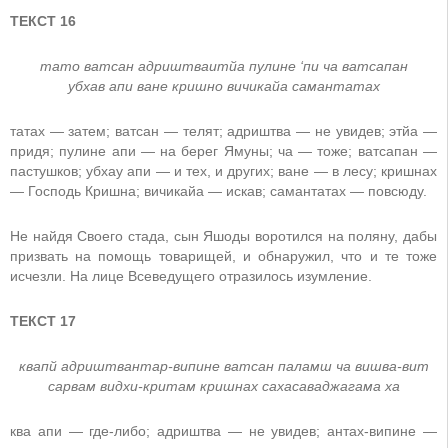
ТЕКСТ 16
тато ватсан адриштваитйа пулине ‘пи ча ватсапан
убхав апи ване кришно вичикайа самантатах
татах — затем; ватсан — телят; адриштва — не увидев; этйа —
придя; пулине апи — на берег Ямуны; ча — тоже; ватсапан —
пастушков; убхау апи — и тех, и других; ване — в лесу; кришнах
— Господь Кришна; вичикайа — искав; самантатах — повсюду.
Не найдя Своего стада, сын Яшоды воротился на поляну, дабы
призвать на помощь товарищей, и обнаружил, что и те тоже
исчезли. На лице Всеведущего отразилось изумление.
ТЕКСТ 17
квапй адриштвантар-випине ватсан паламш ча вишва-вит
сарвам видхи-критам кришнах сахасаваджагама ха
ква апи — где-либо; адриштва — не увидев; антах-випине —