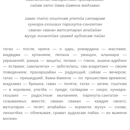
сайам гато йама-йамена мадхавах
гавас тато гоштхам упетйа сатварам
хункара-гхошаих парихута-сангатан
свакан свакан ватсатаран апайайан
мухур лихантйах сравад аудхасам пайах
татах — после; нрипа — о царь; унмардана — маслами;
маджджа — купанием; лепана — умащен; аланкара —
украшений; ракша — защиты; тилака — глина; ашана-адибхих
— яствами; самлалитах — заботились; сва-ачаритаих — своим
поведением; прахаршайан — радующий; сайам — вечером;
гатах — пришедший; йама-йамена — по прошествии времени;
мадхавах — Кришна; гавах — телята; татах — затем; гоштхам
— в коровник; упетйа — придя; сатварам — скоро; хункара-
гхошаих — радостным мычанием; парихута-сангатан —
созываемых вместе; свакан свакан — каждая своего;
ватсатаран — телят; апайайан — кормили; мухух — снова;
лихантйах — облизывая; срават аудхасам пайах — из вымени
молоко.