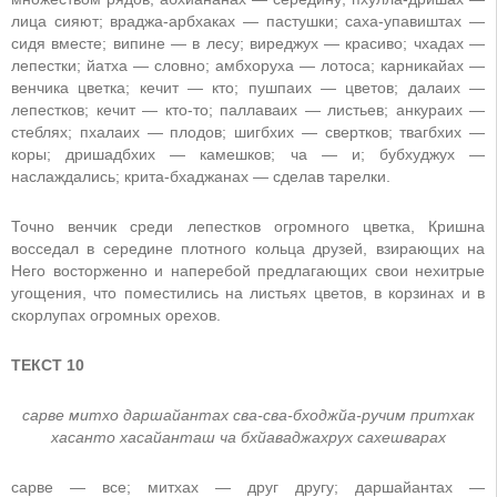
лица сияют; враджа-арбхаках — пастушки; саха-упавиштах —
сидя вместе; випине — в лесу; виреджух — красиво; чхадах —
лепестки; йатха — словно; амбхоруха — лотоса; карникайах —
венчика цветка; кечит — кто; пушпаих — цветов; далаих —
лепестков; кечит — кто-то; паллаваих — листьев; анкураих —
стеблях; пхалаих — плодов; шигбхих — свертков; твагбхих —
коры; дришадбхих — камешков; ча — и; бубхуджух —
наслаждались; крита-бхаджанах — сделав тарелки.
Точно венчик среди лепестков огромного цветка, Кришна
восседал в середине плотного кольца друзей, взирающих на
Него восторженно и наперебой предлагающих свои нехитрые
угощения, что поместились на листьях цветов, в корзинах и в
скорлупах огромных орехов.
ТЕКСТ 10
сарве митхо даршайантах сва-сва-бходжйа-ручим притхак
хасанто хасайанташ ча бхйаваджахрух сахешварах
сарве — все; митхах — друг другу; даршайантах —