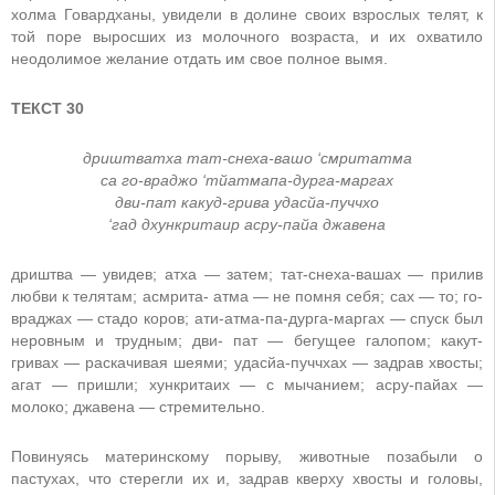
холма Говардханы, увидели в долине своих взрослых телят, к
той поре выросших из молочного возраста, и их охватило
неодолимое желание отдать им свое полное вымя.
ТЕКСТ 30
дриштватха тат-снеха-вашо ‘смритатма
са го-враджо ‘тйатмапа-дурга-маргах
дви-пат какуд-грива удасйа-пуччхо
‘гад дхункритаир асру-пайа джавена
дриштва — увидев; атха — затем; тат-снеха-вашах — прилив
любви к телятам; асмрита- атма — не помня себя; сах — то; го-
враджах — стадо коров; ати-атма-па-дурга-маргах — спуск был
неровным и трудным; дви- пат — бегущее галопом; какут-
гривах — раскачивая шеями; удасйа-пуччхах — задрав хвосты;
агат — пришли; хункритаих — с мычанием; асру-пайах —
молоко; джавена — стремительно.
Повинуясь материнскому порыву, животные позабыли о
пастухах, что стерегли их и, задрав кверху хвосты и головы,