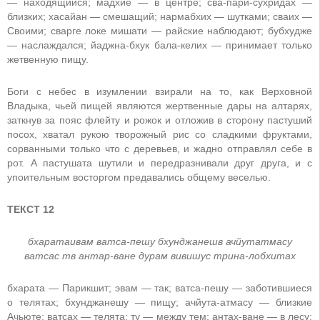
— находящийся; мадхйе — в центре; сва-пари-сухридах —
близких; хасайан — смешащий; нармабхих — шутками; сваих —
Своими; сварге локе мишати — райские наблюдают; бубхудже
— наслаждался; йаджна-бхук бала-келих — принимает только
жетвенную пищу.
Боги с небес в изумлении взирали на то, как Верховной
Владыка, чьей пищей являются жертвенные дары на алтарях,
заткнув за пояс флейту и рожок и отложив в сторону пастуший
посох, хватал рукою творожный рис со сладкими фруктами,
сорванными только что с деревьев, и жадно отправлял себе в
рот. А пастушата шутили и передразнивали друг друга, и с
упоительным восторгом предавались общему веселью.
ТЕКСТ 12
бхаратаивам ватса-пешу бхунджанешв ачйутатмасу
ватсас тв антар-ване дурам вивишус трина-лобхитах
бхарата — Парикшит; эвам — так; ватса-пешу — заботившиеся
о телятах; бхунджанешу — пищу; ачйута-атмасу — близкие
Ачьюте; ватсах — телята; ту — между тем; антах-ване — в лесу;