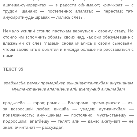
ашлеша-сунирвритах — в радости обнимают; криччхрат — с
трудом; шанаих — постепенно; апагатах — перестав; тат-
анусмрити-уда-шравах — лились слезы.
Немало усилий стоило пастухам вернуться к своему стаду. Но
стоило им вспомнить образы своих чад, как они обезумевшие с
влажными от слез глазами снова мчались к своим сыновьям,
чтобы заключить в объятия и никогда больше не расставаться с
ними.
ТЕКСТ 35
враджасйа рамах премардхер викшйауткантхйам анукшанам
мукта-станешв апатйешв апй ахету-вид ачинтайат
враджасйа — коров; рамах — Баларама; према-ридхех — из-
за возросшей любви; викшйа — увидев; аут-кантхйам —
привязанность; ану-кшанам — постоянно; мукта-станешу —
подросшим; апатйешу — телят; апи — даже; ахету-вит — не
зная; ачинтайат — рассуждал.