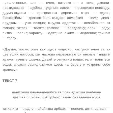
привлеченных; али — пчел; патрика — и птиц; дхвани-
пратидхвана — щебета, гудения; ласат — носящихся повсюду;
друма-акулам — прекрасных деревьев; атра — здесь;
бхоктавйам — должен быть съеден; асмабхих — нами; дива-
арудхам — уже поздно; кшудха ардитах — ослабевшие от
голода; ватсах — телята; самипе — неподалеку; апах — воду;
питва — попив; чаранту — едят; шанакаих — медленно; тринам
— траву.
«Друзья, посмотрите как здесь чудесно, как упоителен запах
цветущих лотосов, как ласково перекликаются лесные птицы и
жужжат тучные шмели. Давайте отпустим наших телят напиться
воды, а сами расположимся здесь на берегу и устроим себе
трапезу».
ТЕКСТ 7
татхети пайайитварбха ватсан арудхйа шадвале
муктва шикйани бубхуджух самам бхагавата муда
татха ити — ладно; пайайитва арбхах — попоив, дети; ватсан —