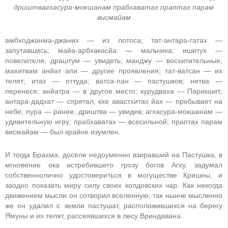
дриштвагхасура-мокшанам прабхаватах праптах парам
висмайам
амбходжанма-джаних — из лотоса; тат-антара-гатах —
запутавшись; майа-арбхакасйа — мальчика; ишитух —
повелителя; драштум — увидеть; манджу — восхитительные;
махитвам анйат апи — другие проявления; тат-ватсан — их
телят; итах — оттуда; ватса-пан — пастушков; нитва —
перенеся; анйатра — в другое место; курудваха — Парикшит;
антара-дадхат — спрятал; кхе авастхитах йах — пребывает на
небе; пура — ранее; дриштва — увидев; агхасура-мокшанам —
удивительную игру; прабхаватах — всесильной; праптах парам
висмайам — был крайне изумлен.
И тогда Брахма, доселе недоуменно взиравший на Пастушка, в
мгновение ока истребившего грозу богов Агху, задумал
собственнолично удостовериться в могуществе Кришны, и
заодно показать миру силу своих колдовских чар. Как некогда
движением мысли он сотворил вселенную, так нынче мысленно
же он удалил с земли пастушат, расположившихся на берегу
Ямуны и их телят, рассеявшихся в лесу Вриндавана.