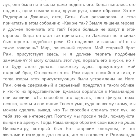
лук, они были не в силах даже поднять его. Когда пытались его
поднять, одни ломали ноги, другие руки, таким образом. Затем
Раджариши Джанака, отец Ситы, был разочарован и стал
причитать в этом собрании: «Как же так? Земля лишена героев,
я должен понимать это так? Герои больше не живут в этой
стране». Когда он стал так причитать, то Лакшман не в силах
был терпеть подобные речи. Он поднялся и заявил: «Что ты
такое говоришь? Мир, лишенный героев. Мой старший брат,
Рам, присутствует здесь, и я должен терпеть подобные
замечания? Я могу сломать этот лук, порвать его в куски, но Я
не буду этого делать, поскольку здесь присутствует мой
старший брат, Он сделает это». Рам сидел спокойно и тихо, и
тогда взоры всех присутствующих были устремлены на Него.
Рам, очень сдержанный и серьезный, предстал в таком облике,
и кто-то из представителей Джанаки обратился к Рамачандре,
они заявили: «Ты способен это сделать, твоя фигура, поза,
осанка, жесты и состояние Твоего ума, судя по всему этому, мы
можем сделать вывод, что Ты способен сломать этот лук, но
тебя это не интересует. Поэтому мы просим тебя, пожалуйста,
выйди на арену». Тогда Рамачандра обратил свой взор на
риши
Вишвамитру, который был Его старшим опекуном, и тот
жестами и взглядом дал понять, что он согласен и Рамачандра