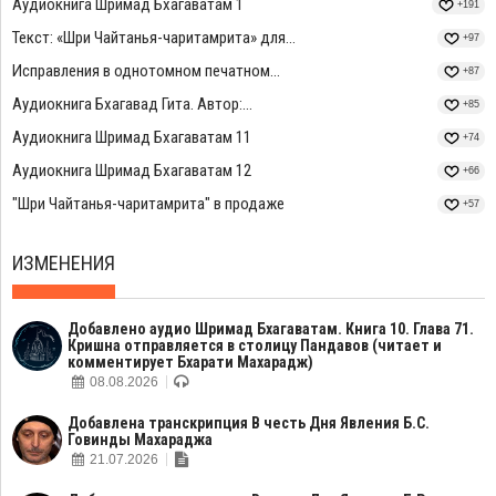
Аудиокнига Шримад Бхагаватам 1
+191
Текст: «Шри Чайтанья-чаритамрита» для...
+97
Исправления в однотомном печатном...
+87
Аудиокнига Бхагавад Гита. Автор:...
+85
Аудиокнига Шримад Бхагаватам 11
+74
Аудиокнига Шримад Бхагаватам 12
+66
"Шри Чайтанья-чаритамрита" в продаже
+57
ИЗМЕНЕНИЯ
Добавлено аудио Шримад Бхагаватам. Книга 10. Глава 71.
Кришна отправляется в столицу Пандавов (читает и
комментирует Бхарати Махарадж)
08.08.2026
Добавлена транскрипция В честь Дня Явления Б.С.
Говинды Махараджа
21.07.2026