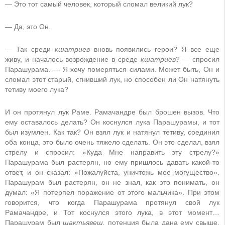
— Это тот самый человек, который сломал великий лук?
— Да, это Он.
— Так среди
кшатриев
вновь появились герои? Я все еще
живу, и началось возрождение в среде
кшатриев
? — спросил
Парашурама. — Я хочу померяться силами. Может быть, Он и
сломал этот старый, сгнивший лук, но способен ли Он натянуть
тетиву моего лука?
И он протянул лук Раме. Рамачандре был брошен вызов. Что
ему оставалось делать? Он коснулся лука Парашурамы, и тот
был изумлен. Как так? Он взял лук и натянул тетиву, соединил
оба конца, это было очень тяжело сделать. Он это сделал, взял
стрелу и спросил: «Куда Мне направить эту стрелу?»
Парашурама был растерян, но ему пришлось давать какой-то
ответ, и он сказал: «Пожалуйста, уничтожь мое могущество».
Парашурам был растерян, он не знал, как это понимать, он
думал: «Я потерпел поражение от этого мальчика». При этом
говорится, что когда Парашурама протянул свой лук
Рамачандре, и Тот коснулся этого лука, в этот момент…
Парашурам был
шактьявеш,
потенция была дана ему свыше,