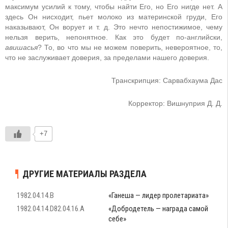
максимум усилий к тому, чтобы найти Его, но Его нигде нет. А
здесь Он нисходит, пьет молоко из материнской груди, Его
наказывают, Он ворует и т. д. Это нечто непостижимое, чему
нельзя верить, непонятное. Как это будет по-английски,
авишасья
? То, во что мы не можем поверить, невероятное, то,
что не заслуживает доверия, за пределами нашего доверия.
Транскрипция: Сарвабхаума Дас
Корректор: Вишнуприя Д. Д.
+7
ДРУГИЕ МАТЕРИАЛЫ РАЗДЕЛА
1982.04.14.B
«Ганеша — лидер пролетариата»
1982.04.14.D82.04.16.A
«Добродетель — награда самой
себе»