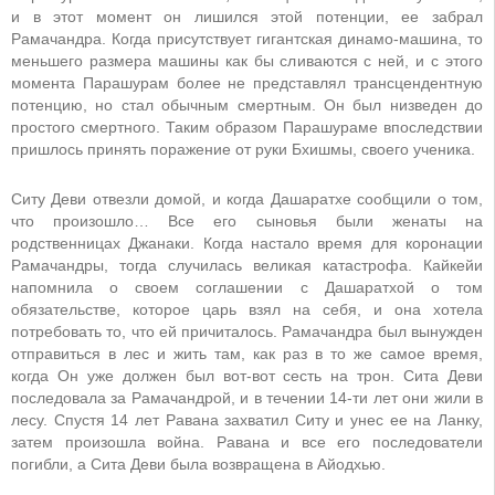
и в этот момент он лишился этой потенции, ее забрал
Рамачандра. Когда присутствует гигантская динамо-машина, то
меньшего размера машины как бы сливаются с ней, и с этого
момента Парашурам более не представлял трансцендентную
потенцию, но стал обычным смертным. Он был низведен до
простого смертного. Таким образом Парашураме впоследствии
пришлось принять поражение от руки Бхишмы, своего ученика.
Ситу Деви отвезли домой, и когда Дашаратхе сообщили о том,
что произошло… Все его сыновья были женаты на
родственницах Джанаки. Когда настало время для коронации
Рамачандры, тогда случилась великая катастрофа. Кайкейи
напомнила о своем соглашении с Дашаратхой о том
обязательстве, которое царь взял на себя, и она хотела
потребовать то, что ей причиталось. Рамачандра был вынужден
отправиться в лес и жить там, как раз в то же самое время,
когда Он уже должен был вот-вот сесть на трон. Сита Деви
последовала за Рамачандрой, и в течении 14-ти лет они жили в
лесу. Спустя 14 лет Равана захватил Ситу и унес ее на Ланку,
затем произошла война. Равана и все его последователи
погибли, а Сита Деви была возвращена в Айодхью.