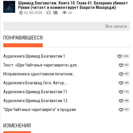
Шримад Бхагаватам. Книга 10. Глава 61. Баларама убивает
Рукми (читает и комментирует Бхарати Махарадж)
02.08.2026
20
Все записи
ПОНРАВИВШЕЕСЯ
Аудиокнига Шримад Бхагаватам 1
+191
Текст: «Шри Чайтанья-чаритамрита» для...
+97
Исправления в однотомном печатном...
+87
Аудиокнига Бхагавад Гита. Автор:...
+85
Аудиокнига Шримад Бхагаватам 11
+74
Аудиокнига Шримад Бхагаватам 12
+66
"Шри Чайтанья-чаритамрита" в продаже
+57
ИЗМЕНЕНИЯ