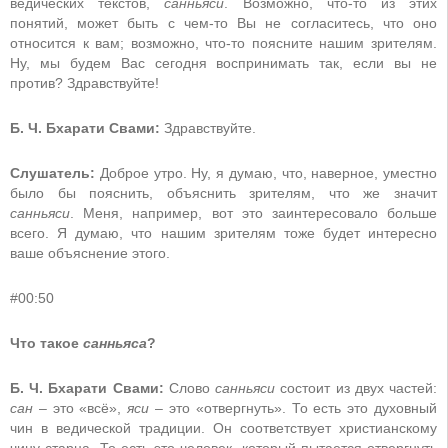
ведических текстов,
санньяси
. Возможно, что-то из этих
понятий, может быть с чем-то Вы не согласитесь, что оно
относится к вам; возможно, что-то поясните нашим зрителям.
Ну, мы будем Вас сегодня воспринимать так, если вы не
против? Здравствуйте!
Б. Ч. Бхарати Свами:
Здравствуйте.
Слушатель:
Доброе утро. Ну, я думаю, что, наверное, уместно
было бы пояснить, объяснить зрителям, что же значит
санньяси
. Меня, например, вот это заинтересовало больше
всего. Я думаю, что нашим зрителям тоже будет интересно
ваше объяснение этого.
#00:50
Что такое
санньяса
?
Б. Ч. Бхарати Свами:
Слово
санньяси
состоит из двух частей:
сан
– это «всё»,
яси
– это «отвергнуть». То есть это духовный
чин в ведической традиции. Он соответствует христианскому
чину старца. То есть это человек, который пытается отвергнуть