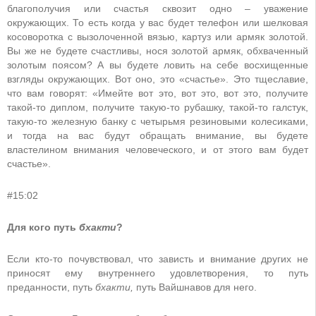
благополучия или счастья сквозит одно – уважение
окружающих. То есть когда у вас будет телефон или шелковая
косоворотка с вызолоченной вязью, картуз или армяк золотой.
Вы же не будете счастливы, нося золотой армяк, обхваченный
золотым поясом? А вы будете ловить на себе восхищенные
взгляды окружающих. Вот оно, это «счастье». Это тщеславие,
что вам говорят: «Имейте вот это, вот это, вот это, получите
такой-то диплом, получите такую-то рубашку, такой-то галстук,
такую-то железную банку с четырьмя резиновыми колесиками,
и тогда на вас будут обращать внимание, вы будете
властелином внимания человеческого, и от этого вам будет
счастье».
#15:02
Для кого путь
бхакти
?
Если кто-то почувствовал, что зависть и внимание других не
приносят ему внутреннего удовлетворения, то путь
преданности, путь
бхакти,
путь Вайшнавов для него.