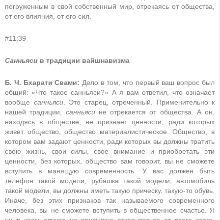
погруженным в свой собственный мир, отрекаясь от общества,
от его влияния, от его сил.
#11:39
Санньяси
в традиции вайшнавизма
Б. Ч. Бхарати Свами:
Дело в том, что первый ваш вопрос был
общий: «Что такое санньяси?» А я вам ответил, что означает
вообще
санньяси
. Это старец, отреченный. Применительно к
нашей традиции,
санньяси
не отрекается от общества. А он,
находясь в обществе, не признает ценности, ради которых
живет общество, общество материалистическое. Общество, в
котором вам задают ценности, ради которых вы должны тратить
свою жизнь, свои силы, свое внимание и приобретать эти
ценности, без которых, общество вам говорит, вы не сможете
вступить в манящую современность. У вас должен быть
телефон такой модели, рубашка такой модели, автомобиль
такой модели, вы должны иметь такую прическу, такую-то обувь.
Иначе, без этих признаков так называемого современного
человека, вы не сможете вступить в общественное счастье. Я
ни в коем случае не призываю отказываться от всего этого,