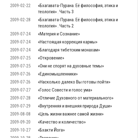
2009-02-22
«Бхагавата-Пурана. Её философия, этика и
теология» . Часть 3
2009-02-28
«Бхагавата-Пурана. Её философия, этика и
теология» . Часть 2
2009-07-24
«Материя и Сознание»
2009-07-24
«Настоящая коррекция кармы»
2009-07-24
«Благодаря тибетским монахам»
2009-07-25
«Откровение»
2009-07-25
«Они не спорят на духовные темы»
2009-07-26
«Единомышленники»
2009-07-26
«Насколько далеко Вы готовы пойти»
2009-07-27
«Голос Совести и голос ума»
2009-07-28
«Отличие Духовного от материального»
2009-07-29
«Внутренняя и внешняя природа Души»
2009-08-08
«Цель жизни важнее самой жизни»
2009-09-20
«Качество и количество»
2009-10-27
«Бхакти Йога»
2009-10-28
«Творение»