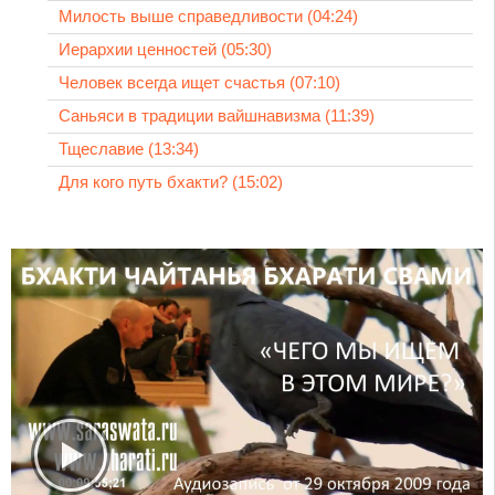
Милость выше справедливости (04:24)
Иерархии ценностей (05:30)
Человек всегда ищет счастья (07:10)
Саньяси в традиции вайшнавизма (11:39)
Тщеславие (13:34)
Для кого путь бхакти? (15:02)