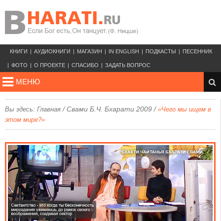
КНИГИ
АУДИОКНИГИ
МАГАЗИН
IN ENGLISH
ПОДКАСТЫ
ПЕСЕННИК
ФОТО
О ПРОЕКТЕ
СПАСИБО
ЗАДАТЬ ВОПРОС
МЕНЮ
/
Свами Б.Ч. Бхарати 2009
/
Вы здесь:
Главная
«Чего мы ищем в
этом мире?»