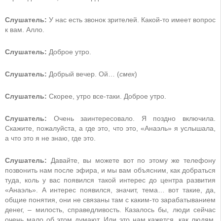
Слушатель:
У нас есть звонок зрителей. Какой-то имеет вопрос
к вам. Алло.
Слушатель:
Доброе утро.
Слушатель:
Добрый вечер. Ой… (
смех
)
Слушатель:
Скорее, утро все-таки. Доброе утро.
Слушатель:
Очень заинтересовало. Я поздно включила.
Скажите, пожалуйста, а где это, что это, «Анаэль» я услышала,
а что это я не знаю, где это.
Слушатель:
Давайте, вы можете вот по этому же телефону
позвонить нам после эфира, и мы вам объясним, как добраться
туда, коль у вас появился такой интерес до центра развития
«Анаэль». А интерес появился, значит, тема… вот такие, да,
общие понятия, они не связаны там с каким-то зарабатыванием
денег, – милость, справедливость. Казалось бы, люди сейчас
очень мало об этом думают. Или это нам кажется, как людям,