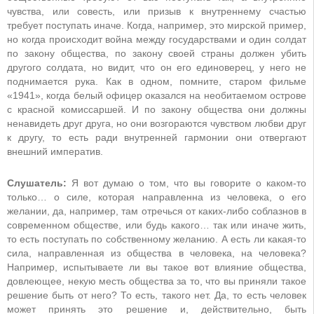
чувства, или совесть, или призыв к внутреннему счастью
требует поступать иначе. Когда, например, это мирской пример,
но когда происходит война между государствами и один солдат
по закону общества, по закону своей страны должен убить
другого солдата, но видит, что он его единоверец, у него не
поднимается рука. Как в одном, помните, старом фильме
«1941», когда белый офицер оказался на необитаемом острове
с красной комиссаршей. И по закону общества они должны
ненавидеть друг друга, но они возгораются чувством любви друг
к другу, то есть ради внутренней гармонии они отвергают
внешний императив.
Слушатель:
Я вот думаю о том, что вы говорите о каком-то
только… о силе, которая направленна из человека, о его
желании, да, например, там отречься от каких-либо соблазнов в
современном обществе, или будь какого… так или иначе жить,
то есть поступать по собственному желанию. А есть ли какая-то
сила, направленная из общества в человека, на человека?
Например, испытываете ли вы такое вот влияние общества,
довлеющее, некую месть общества за то, что вы приняли такое
решение быть от него? То есть, такого нет. Да, то есть человек
может принять это решение и, действительно, быть