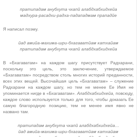
пратипадам анубхута чхапй алабдхабхидхейа
мадхура-расадхи-радха-падападмам прападйе
Я написал поэму.
йад амийа-махима-шри-бхагаватйам катхайам
пратипадам анубхута чхапй алабдхабхидхейа
В «Бхагаватам» на каждом шагу присутствует Радхарани,
поскольку это цель, это заключение, утверждаемое
«Бхагаватам» посредством столь многих историй преданности,
всех этих вещей. Высочайшая цель «Бхагаватам»
–
служение
Радхарани на каждом шагу, но тем не менее Ее Имя не
упоминается нигде в «Бхагаватам».
Алабдхабхидхейа,
повсюду,
каждое слово используется только для того, чтобы доказать Ее
самую благородную позицию, тем не менее имя явно не
названо там.
пратипадам анубхута чхапй алабдхабхидхейа…
йад амийа-махима-шри-бхагаватйам катхайам