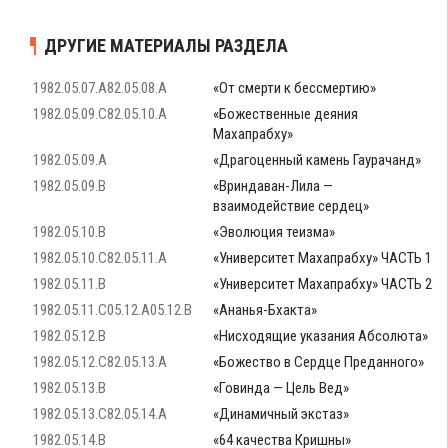
ДРУГИЕ МАТЕРИАЛЫ РАЗДЕЛА
1982.05.07.A82.05.08.A
«От смерти к бессмертию»
1982.05.09.C82.05.10.A
«Божественные деяния
Махапрабху»
1982.05.09.A
«Драгоценный камень Гаурачанд»
1982.05.09.B
«Вриндаван-Лила —
взаимодействие сердец»
1982.05.10.B
«Эволюция теизма»
1982.05.10.C82.05.11.A
«Университет Махапрабху» ЧАСТЬ 1
1982.05.11.B
«Университет Махапрабху» ЧАСТЬ 2
1982.05.11.C05.12.A05.12.B
«Ананья-Бхакта»
1982.05.12.B
«Нисходящие указания Абсолюта»
1982.05.12.C82.05.13.A
«Божество в Сердце Преданного»
1982.05.13.B
«Говинда — Цель Вед»
1982.05.13.C82.05.14.A
«Динамичный экстаз»
1982.05.14.B
«64 качества Кришны»