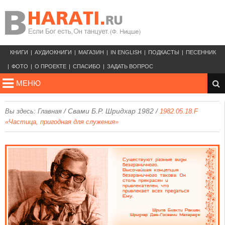
КНИГИ
АУДИОКНИГИ
МАГАЗИН
IN ENGLISH
ПОДКАСТЫ
ПЕСЕННИК
ФОТО
О ПРОЕКТЕ
СПАСИБО
ЗАДАТЬ ВОПРОС
МЕНЮ
/
Свами Б.Р. Шридхар 1982
/
Вы здесь:
Главная
1982.05.18.F
«Частица, пригодная для служения»