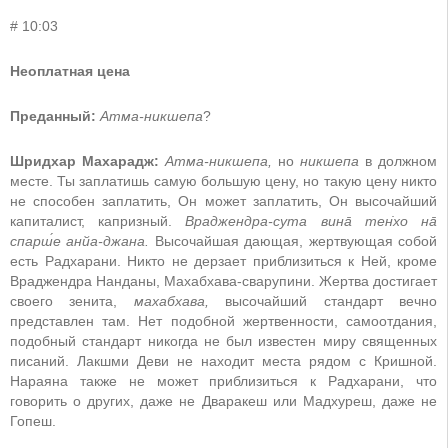
# 10:03
Неоплатная цена
Преданный:
Атма-никшепа
?
Шридхар Махарадж:
Атма-никшепа,
но
никшепа
в должном
месте. Ты заплатишь самую большую цену, но такую цену никто
не способен заплатить, Он может заплатить, Он высочайший
капиталист, капризный.
Враджендра-сута вина̄ тен̇хо на̄
спарш́е анйа-джана.
Высочайшая дающая, жертвующая собой
есть Радхарани. Никто не дерзает приблизиться к Ней, кроме
Враджендра Нанданы, Махабхава-сварупини. Жертва достигает
своего зенита,
махабхава,
высочайший стандарт вечно
представлен там. Нет подобной жертвенности, самоотдания,
подобный стандарт никогда не был известен миру священных
писаний. Лакшми Деви не находит места рядом с Кришной.
Нараяна также не может приблизиться к Радхарани, что
говорить о других, даже не Дваракеш или Мадхуреш, даже не
Гопеш.