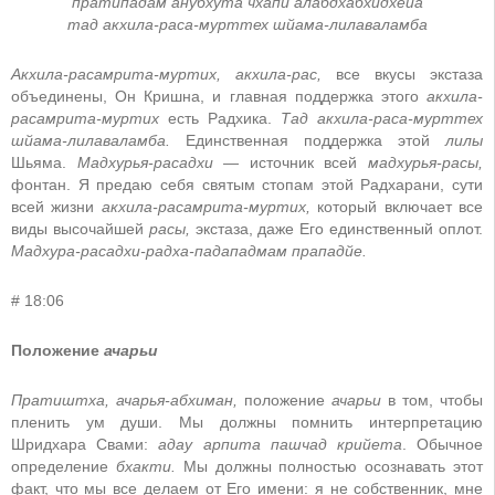
пратипадам анубхута чхапй алабдхабхидхейа
тад акхила-раса-мурттех шйама-лилаваламба
Акхила-расамрита-муртих, акхила-рас,
все вкусы экстаза
объединены, Он Кришна, и главная поддержка этого
акхила-
расамрита-муртих
есть Радхика.
Тад акхила-раса-мурттех
шйама-лилаваламба.
Единственная поддержка этой
лилы
Шьяма.
Мадхурья-расадхи
— источник всей
мадхурья-расы,
фонтан. Я предаю себя святым стопам этой Радхарани, сути
всей жизни
акхила-расамрита-муртих,
который включает все
виды высочайшей
расы,
экстаза, даже Его единственный оплот.
Мадхура-расадхи-радха-падападмам прападйе.
# 18:06
Положение
ачарьи
Пратиштха, ачарья-абхиман,
положение
ачарьи
в том, чтобы
пленить ум души. Мы должны помнить интерпретацию
Шридхара Свами:
адау арпита пашчад крийета
. Обычное
определение
бхакти.
Мы должны полностью осознавать этот
факт, что мы все делаем от Его имени: я не собственник, мне