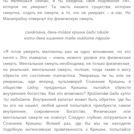
ты являешься сейчас, и ты найдешь свое подлинное «я»,
которое не умирает. Та часть нашего существа, которая
смертна, отдать ее смерти, а то, что не умирает, – в нас. Но
Махапрабху отвергал эту физическую смерть.
сана̄тана, деха-тйа̄ге кр̣ш̣н̣а йади па̄ийе
кот̣и-деха кш̣ан̣еке табе чха̄д̣ите па̄рийе
«Я готов умереть миллионы раз за одно мгновение, но это
ничто.» Это
тамасик –
очень низкого уровня эта физическая
смерть. Ментальная смерть необходима, не только физическая,
но реальная, ментальная смерть, полная, тогда также я могу
обрести это состояние
татастха.
Умираешь ли ты или не
умираешь, иди вперед, культивируй Сознание Кришны в
обществе
садху,
преданных Кришны, пытайся обрести
внутреннее богатство. Как это возможно?
Крӣйата̄м̇ йади куто
’пи лабхйате.
Внутренний капитал может быть обретен, где бы
ты его ни нашел, любой ценой попытайся приобрести самое
внутреннее, сокровенное богатство. Физическая или
ментальная смерти не помогут. Следует глубоко погрузиться в
Сознание Кришны. Всякий раз, где бы мы ни находили
подобную интенсивную привязанность к Кришне, попытайся