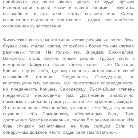
приобрести это нечто любой ценой, то будет лучшее
использование нашей жизни и нашей энергии
–
«купить»
высочайшее, и это также жертва высшего типа. Самое
сокровенное внутреннее стремление
–
отдать свое наиболее
сокровенное существование.
Физическая клетка, ментальная клетка различных типов:
бхух,
бхувах, свах, тапас, сатья,
от грубого к более тонким клеткам
различных типов. Не только это, Вираджа, Брахмалока,
Вайкунтха, столь многие тонкие реалии. Грубая часть в
измерении Вайкунтхи, более тонкие части
–
это Сознание
Кришны внутри тебя, где жертвенность интенсивна в своей
высочайшей степени. Преданность Самодержцу, не
конституционному монарху, где присутствует справедливость,
но преданность Кришне, Самодержцу. Высочайшая степень
преданности необходима там. Достижение аналогично:
насколько ты способен рискнуть, настолько ты можешь ожидать.
Это направление Махапрабху, указание: «Не будь скупцом»,
вручение себя Самодержцу, абсолютному благу. Твое
достижение будет неимоверным, такова Его рекомендация: «Не
будь слишком расчетливым, не будь скупцом! Если ты
обнаружишь должное место, отдай себя там тотально».