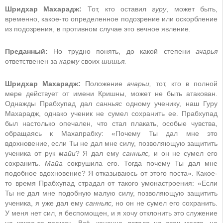
Шридхар Махарадж:
Тот, кто оставил
гуру
, может быть,
временно, какое-то определенное подозрение или оскорбление
из подозрения, в противном случае это вечное явление.
Преданный:
Но трудно понять, до какой степени
ачарья
ответственен за
карму
своих
шишья.
Шридхар Махарадж:
Положение
ачарьи,
тот, кто в полной
мере действует от имени Кришны, может не быть атакован.
Однажды Прабхупад дал
санньяс
одному ученику, наш Гуру
Махарадж, однако ученик не сумел сохранить ее. Прабхупад
был настолько опечален, что стал плакать, особые чувства,
обращаясь к Махапрабху: «Почему Ты дал мне это
вдохновение, если Ты не дал мне силу, позволяющую защитить
ученика от рук
майи
? Я дал ему
санньяс,
и он не сумел его
сохранить.
Майа
сокрушила его. Тогда почему Ты дал мне
подобное вдохновение? Я отказываюсь от этого поста». Какое-
то время Прабхупад страдал от такого умонастроения: «Если
Ты не дал мне подобную малую силу, позволяющую защитить
ученика, я уже дал ему
санньяс,
но он не сумел его сохранить.
У меня нет сил, я беспомощен, и я хочу отклонить это служение
на какое-то время». Всё, конечно, встало на свои места, но