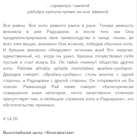
…сарватра ‘самата̄’
ра̄дха̄ра кут̣ила-преме ха-ила ‘ва̄мата̄’
Все равны. Все
гопи
равного ранга в
расе.
Тонкая ревность
возникла в уме Радхарани, и после того как Она
продемонстрировала свое превосходство в танце, пении, во
всех этих вещах, внезапно Она исчезла, победив обычных
гопи.
И Кришна внезапно обнаружил: источник всей Его энергии,
единственный, но, когда он ушел, Кришна почувствовал себя
пустым и стал искать Ее. Он тайно покинул общество других
гопи. Ра̄дха̄м а̄дха̄йа хр̣дайе татйа̄джа враджа-сундарӣх.
Джаядев говорит: «
Враджа-сундари
», столь многие с одной
стороны, и Радхарани с другой стороны. Он отправился на Ее
поиски. Рамананда Рай также говорит: «Категорически
совершенно иная категория, нечто качественно отличное
присутствует там, в любящем служении
гопи
и Радхарани», это
обстоятельство признано.
# 14:20
Высочайшая цель «Бхагаватам»