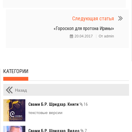
Следующая статья
«Гороскоп для протона Ирины»
20.04.2017
От
admin
КАТЕГОРИИ
Назад
Свами Б.Р. Шридхар. Книги
16
текстовые версии
Свами Б.Р. Шридхар. Видео
7