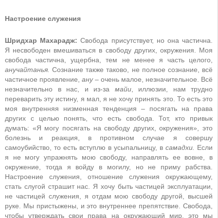
Настроение служения
Шридхар Махарадж:
Свобода присутствует, но она частична.
Я несвободен вмешиваться в свободу других, окружения. Моя
свобода частична, ущербна, тем не менее я часть целого,
анучайтанья.
Сознание также таково, не полное сознание, всё
частичное проявление,
ану –
очень малое, незначительное. Всё
незначительно в нас, и из-за
майи
, иллюзии, нам трудно
переварить эту истину, я мал, я не хочу принять это. То есть это
моя внутренняя низменная тенденция – посягать на права
других с целью понять, что есть свобода. Тот, кто привык
думать: «Я могу посягать на свободу других, окружения», это
болезнь и реакция, в противном случае я совершу
самоубийство, то есть вступлю в усыпальницу, в
самадхи.
Если
я не могу упражнять мою свободу, направлять ее вовне, в
окружение, тогда я войду в могилу, но не приму рабства.
Настроение служения, отношение служения окружающему,
стать слугой страшит нас. Я хочу быть частицей эксплуатации,
не частицей служения, я отдам мою свободу другой, высшей
руке. Мы пристыжены, и это внутреннее препятствие. Свобода,
чтобы утверждать свои права на окружающий мир, это мы