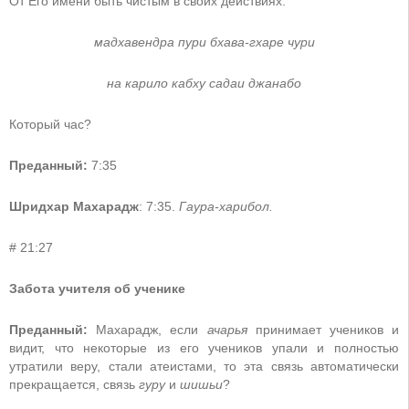
От Его имени быть чистым в своих действиях.
мадхавендра пури бхава-гхаре чури
на карило кабху садаи джанабо
Который час?
Преданный:
7:35
Шридхар Махарадж
: 7:35.
Гаура-харибол.
# 21:27
Забота учителя об ученике
Преданный:
Махарадж, если
ачарья
принимает учеников и
видит, что некоторые из его учеников упали и полностью
утратили веру, стали атеистами, то эта связь автоматически
прекращается, связь
гуру
и
шишьи
?