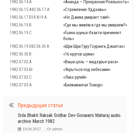
1982.06.14.A
«Ананда — Прекрасная Реальность»
1982.06.15.A82.06.17.A
«Стремление Уддхавы»
1982.06.17.B18.A19.A
«Но Джива умирает там!»
1982.06.19.B
«Где мы живём и где мы умираем?»
1982.06.19.C
«Гьяна-шунья-бхакти причиняет
боль»
1982.06.19.D82.06.30.A
«Шри Шри Гуру Гоуранга Джаятах»
1982.06.30.B
«16 кругов шума»
1982.07.02.A
«Ваша цель — мадхурья-раса»
1982.07.03.Br
«Укрыться под небесами»
1982.07.03.C
«Лакх рупий»
1982.07.03.A
«Билвамангал Тхакур»
Предыдущая статья
Srila Bhakti Raksak Sridhar Dev-Goswami Maharaj audio
archive March 1982
19.04.2017
От
admin