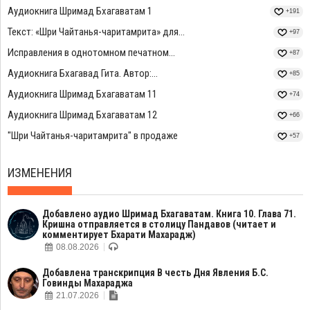
Аудиокнига Шримад Бхагаватам 1
+191
Текст: «Шри Чайтанья-чаритамрита» для...
+97
Исправления в однотомном печатном...
+87
Аудиокнига Бхагавад Гита. Автор:...
+85
Аудиокнига Шримад Бхагаватам 11
+74
Аудиокнига Шримад Бхагаватам 12
+66
"Шри Чайтанья-чаритамрита" в продаже
+57
ИЗМЕНЕНИЯ
Добавлено аудио Шримад Бхагаватам. Книга 10. Глава 71.
Кришна отправляется в столицу Пандавов (читает и
комментирует Бхарати Махарадж)
08.08.2026
Добавлена транскрипция В честь Дня Явления Б.С.
Говинды Махараджа
21.07.2026