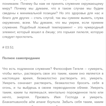
понимаем. Почему бы нам не принять служение окружающему
миру? Почему мы думаем, что в таком случае мы будем
сведены к минимальной позиции? Но это здоровье для нас и
благо для других
–
стать слугой, так мы сумеем выжить, служа
окружению, всем. Мы думаем, что мы умрем, если примем
служение. Подобный ложный темперамент
–
это чужеродный
элемент, который вошел в
дживу;
это горькая пилюля, которую
следует проглотить.
# 03:51
Полное самопредание
Что есть подлинное служение? Философия Гегеля
–
«умереть,
чтобы жить», растворить свое эго таким, каким оно является в
настоящее время, безжалостно растворить эго, умереть.
Умереть означает растворить, безжалостно бросить себя в
огонь, и ты выйдешь в своем первозданном облике. Умереть
таким, каким ты являешься, ментально порожденное тело или
нечто, энергия. Призвать Имя Господа и умереть.
Бхакативинода адж апане бхулила.
Забыть себя таким, каким