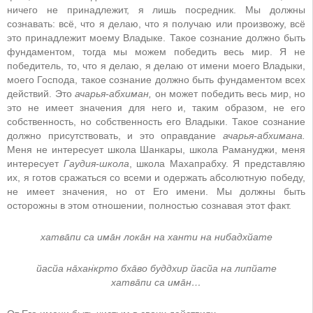
ничего не принадлежит, я лишь посредник. Мы должны
сознавать: всё, что я делаю, что я получаю или произвожу, всё
это принадлежит моему Владыке. Такое сознание должно быть
фундаментом, тогда мы можем победить весь мир. Я не
победитель, то, что я делаю, я делаю от имени моего Владыки,
моего Господа, такое сознание должно быть фундаментом всех
действий. Это
ачарья-абхиман,
он может победить весь мир, но
это не имеет значения для него и, таким образом, не его
собственность, но собственность его Владыки. Такое сознание
должно присутствовать, и это оправдание
ачарья-абхимана.
Меня не интересует школа Шанкары, школа Рамануджи, меня
интересует
Гаудия-школа
, школа Махапрабху. Я представляю
их, я готов сражаться со всеми и одержать абсолютную победу,
не имеет значения, но от Его имени. Мы должны быть
осторожны в этом отношении, полностью сознавая этот факт.
хатва̄пи са има̄н лока̄н на ханти на нибадхйате
йасйа на̄хан̇кр̣то бха̄во буддхир йасйа на липйате
хатва̄пи са има̄н…