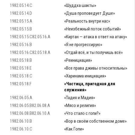
1982.05.14.C
«Шуддха шакты»
1982.05.14.D
«Душа проповедует Душе»
1982.05.15.A
«Реальность внутри нас»
1982.05.15.B
«Неизбежный поток событий»
1982.05.15.C82.05.16.A
«Киртан — атака в ответ на атаку»
1982.05.16.B
«Я не прогрессирую»
1982.05.16.C82.05.18.A
«Отдай всё, и ты получишь всё»
1982.05.18.B
«Реинициация»
1982.05.18.E
«Все права дживы относительны»
1982.05.18.C
«Харинама инициация»
1982.05.18.F
«Частица, пригодная для
служения»
1982.06.05.A
«Тадия и Мадия»
1982.06.05.B82.06.08.A
«Мясо и религия»
1982.06.08.B82.06.10.A
«Что стало с гопи?»
1982.06.10.B
«Вор в своём собственном доме»
1982.06.10.C
«Как Гопи»