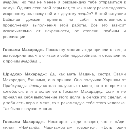
ачарйей
, но тем не менее я рекомендую тебе отправиться к
нему». Однако если этой веры нет, то как я могу рекомендовать
искреннему человеку пойти к другому
ачарйе
? В этой ситуации
Вайшнав должен принять на себя ответственность
продолжения выполнения этой работы. Все это зависит
исключительно от искренности, от степени глубины и
реализации.
Госвами Махарадж:
Поскольку многие люди пришли к вам, и
вы говорили им, что считаете себя недостойным, и отсылали их
к прочим
ачарйам
…
Шридхар Махарадж:
Да, как мать Мадана, сестра Свами
Махараджа, Бхишима, она пришла. Она получила Харинам от
Прабхупады,
дикшу
хотела получить от меня, но в то время я
колебался, и я отослал ее к Госвами Махараджу. Если я не
принял на себя выполнение этого долга, а он уже это сделал, и
у тебя есть вера в меня, то я рекомендую тебе этого человека.
Так было в случае многих.
Госвами Махарадж:
Некоторые люди говорят, что в «Ади-
лиле» «Чайтанйа Чаритамриты» говорится: «Есть один