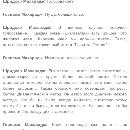
Шридхар Махарадж:
Голосование?
Госвами Махарадж:
Ну да, большинство.
Шридхар Махарадж:
В данном случае, конечно,
голосование… Каждая буква «Бхагаватам» есть Кришна. Это
широкая идея. Широкую идею мы должны питать. Тезис,
антитезис, синтез, косвенный метод. Ты читал Гегеля?
Госвами Махарадж:
Немножко, я слышал что-то.
Шридхар Махарадж:
Его метод — тезис, затем антитезис и,
гармонизируя то и другое, более великий синтез. Синтез
становится тезисом. Затем вновь возникает антитезис, затем
более высокий… Таким образом мир совершает прогресс,
бытие. Диалектический метод. Он автор этого диалектического
метода. Что бы ни было, всегда найдется антитезис этому
«чему бы то ни было», а затем возникает 3-е явление, чтобы
привести 2 предыдущих в гармонию.
Госвами Махарадж:
Ради проповеди мы должны так