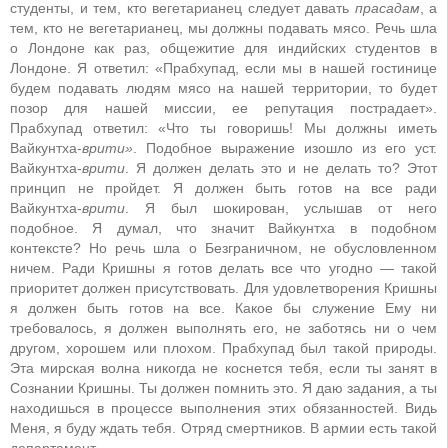
студенты, и тем, кто вегетарианец следует давать
прасадам
, а
тем, кто не вегетарианец, мы должны подавать мясо. Речь шла
о Лондоне как раз, общежитие для индийских студентов в
Лондоне. Я ответил: «Прабхупад, если мы в нашей гостинице
будем подавать людям мясо на нашей территории, то будет
позор для нашей миссии, ее репутация пострадает».
Прабхупад ответил: «Что ты говоришь! Мы должны иметь
Вайкунтха-
врити»
. Подобное выражение изошло из его уст.
Вайкунтха-
врити
. Я должен делать это и не делать то? Этот
принцип не пройдет. Я должен быть готов на все ради
Вайкунтха-
врити
. Я был шокирован, услышав от него
подобное. Я думал, что значит Вайкунтха в подобном
контексте? Но речь шла о Безграничном, не обусловленном
ничем. Ради Кришны я готов делать все что угодно — такой
приоритет должен присутствовать. Для удовлетворения Кришны
я должен быть готов на все. Какое бы служение Ему ни
требовалось, я должен выполнять его, не заботясь ни о чем
другом, хорошем или плохом. Прабхупад был такой природы.
Эта мирская волна никогда не коснется тебя, если ты занят в
Сознании Кришны. Ты должен помнить это. Я даю задания, а ты
находишься в процессе выполнения этих обязанностей. Видь
Меня, я буду ждать тебя. Отряд смертников. В армии есть такой
департамент.