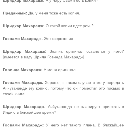
Шридхар Махарадж:
А у Чару Свами есть копия?
Преданный:
Да, у меня тоже есть копия.
Шридхар Махарадж:
О какой копии идет речь?
Госвами Махарадж:
Это ксерокопия.
Шридхар Махарадж:
Значит, оригинал останется у него?
[имеется в виду Шрила Говинда Махарадж]
Говинда Махарадж:
У меня оригинал.
Госвами Махарадж:
Хорошо, в таком случае я могу передать
Ачйутананде эту копию, потому что он поместил это письмо в
своей книге.
Шридхар Махарадж:
Ачйутананда не планирует приехать в
Индию в ближайшее время?
Госвами Махарадж:
У него нет такого плана. В ближайшее