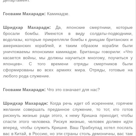
Госвами Махарадж:
Камикадзе.
Шридхар Махарадж:
Да, японские смертники, которые
бросали бомбы. Имеются в виду солдаты-подводники,
водолазы, которые прикрепляли бомбы к днищам британских и
американских кораблей, и таким образом корабли были
уничтожаемы японскими камикадзе. Британцы говорили: «Что
касается войны, мы должны научиться многому, поучиться у
японцев». С того времени отряды смертников были
сформированы во всех армиях мира. Отряды, готовые на
любого рода служение.
Госвами Махарадж:
Что это означает для нас?
Шридхар Махарадж:
Когда речь идет об искреннем, горячем
желании совершать преданное служение, то тот, кто готов
рискнуть жизнью ради этого, к нему Кришна приходит, чтобы
спасти этого человека. Рискуя жизнью, человек должен идти
вперед, чтобы служить Кришне. Ваш Прабхупад хотел послать
вас в Китай, в Россию, но эти страны столь демоничны, вас там