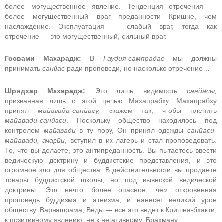
более могущественное явление. Тенденция отречения —
более могущественный враг преданности Кришне, чем
наслаждение. Эксплуатация — слабый враг, тогда как
отречение — это могущественный, сильный враг.
Госвами Махарадж:
В
Гаудия-сампрадае
мы должны
принимать
санйас
ради проповеди, но насколько отречение…
Шридхар Махарадж:
Это лишь видимость
санйасы,
призванная лишь с этой целью Махапрабху. Махапрабху
принял
майавада-санйасу,
скажем так, чтобы пленить
майавади-санйаси
. Поскольку общество находилось под
контролем
майавади
в ту пору, Он принял одежды
санйаси-
майавади, ачарйи
, вступил в их лагерь и стал проповедовать.
То, что вы делаете, это антипреданность. Вы пытаетесь ввести
ведическую доктрину и буддистские представления, и это
огромное зло для общества. В действительности вы продаете
товары буддистской школы, но под вывеской ведической
доктрины. Это нечто более опасное, чем откровенная
проповедь буддизма и атеизма, и нанесет великий урон
обществу. Варнашрама, Веды — все это ведет к Кришна-бхакти,
к позитивному явлению, не к негативному, Брахману.