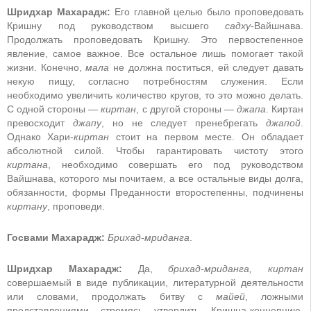
Шридхар Махарадж:
Его главной целью было проповедовать
Кришну под руководством высшего
садху
-Вайшнава.
Продолжать проповедовать Кришну. Это первостепенное
явление, самое важное. Все остальное лишь помогает такой
жизни. Конечно,
мала
не должна поститься, ей следует давать
некую пищу, согласно потребностям служения. Если
необходимо увеличить количество кругов, то это можно делать.
С одной стороны —
киртан
, с другой стороны —
джапа
. Киртан
превосходит
джапу
, но не следует пренебрегать
джапой
.
Однако Хари-
киртан
стоит на первом месте. Он обладает
абсолютной силой. Чтобы гарантировать чистоту этого
киртана
, необходимо совершать его под руководством
Вайшнава, которого мы почитаем, а все остальные виды долга,
обязанности, формы Преданности второстепенны, подчинены
киртану
, проповеди.
Госвами Махарадж:
Брихад-мриданга
.
Шридхар Махарадж:
Да,
брихад-мриданга, киртан
совершаемый в виде публикации, литературной деятельности
или словами, продолжать битву с
майей
, ложными
представлениями стремясь утвердить Кришна-концепцию,