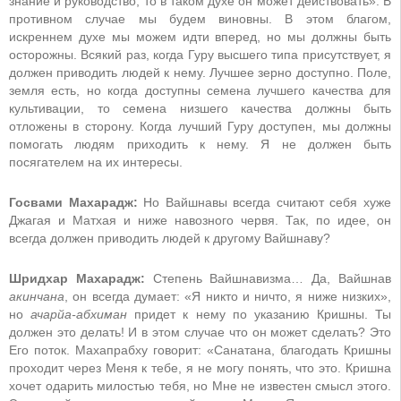
знание и руководство, то в таком духе он может действовать». В
противном случае мы будем виновны. В этом благом,
искреннем духе мы можем идти вперед, но мы должны быть
осторожны. Всякий раз, когда Гуру высшего типа присутствует, я
должен приводить людей к нему. Лучшее зерно доступно. Поле,
земля есть, но когда доступны семена лучшего качества для
культивации, то семена низшего качества должны быть
отложены в сторону. Когда лучший Гуру доступен, мы должны
помогать людям приходить к нему. Я не должен быть
посягателем на их интересы.
Госвами Махарадж:
Но Вайшнавы всегда считают себя хуже
Джагая и Матхая и ниже навозного червя. Так, по идее, он
всегда должен приводить людей к другому Вайшнаву?
Шридхар Махарадж:
Степень Вайшнавизма… Да, Вайшнав
акинчана
, он всегда думает: «Я никто и ничто, я ниже низких»,
но
ачарйа-абхиман
придет к нему по указанию Кришны. Ты
должен это делать! И в этом случае что он может сделать? Это
Его поток. Махапрабху говорит: «Санатана, благодать Кришны
проходит через Меня к тебе, я не могу понять, что это. Кришна
хочет одарить милостью тебя, но Мне не известен смысл этого.