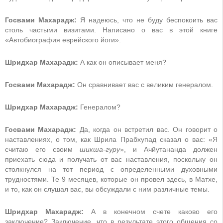
Госвами Махарадж:
Я надеюсь, что не буду беспокоить вас
столь частыми визитами. Написано о вас в этой книге
«Автобиография еврейского йоги».
Шридхар Махарадж:
А как он описывает меня?
Госвами Махарадж:
Он сравнивает вас с великим генералом.
Шридхар Махарадж:
Генералом?
Госвами Махарадж:
Да, когда он встретил вас. Он говорит о
наставлениях, о том, как Шрила Прабхупад сказал о вас: «Я
считаю его своим
шикша-гуру
», и Ачйутананда должен
приехать сюда и получать от вас наставления, поскольку он
столкнулся на тот период с определенными духовными
трудностями. Те 9 месяцев, которые он провел здесь, в Матхе,
и то, как он слушал вас, вы обсуждали с ним различные темы.
Шридхар Махарадж:
А в конечном счете каково его
заключение? Заключение, что в результате этого общения со