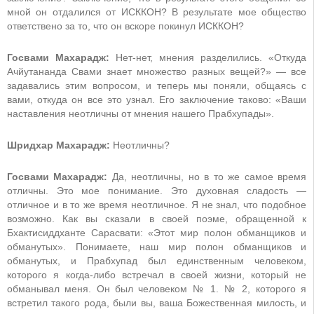
мной он отдалился от ИСККОН? В результате мое общество
ответствено за то, что он вскоре покинул ИСККОН?
Госвами Махарадж:
Нет-нет, мнения разделились. «Откуда
Ачйутананда Свами знает множество разных вещей?» — все
задавались этим вопросом, и теперь мы поняли, общаясь с
вами, откуда он все это узнал. Его заключение таково: «Ваши
наставления неотличны от мнения нашего Прабхупады».
Шридхар Махарадж:
Неотличны?
Госвами Махарадж:
Да, неотличны, но в то же самое время
отличны. Это мое понимание. Это духовная сладость —
отличное и в то же время неотличное. Я не знал, что подобное
возможно. Как вы сказали в своей поэме, обращенной к
Бхактисиддханте Сарасвати: «Этот мир полон обманщиков и
обманутых». Понимаете, наш мир полон обманщиков и
обманутых, и Прабхупад был единственным человеком,
которого я когда-либо встречал в своей жизни, который не
обманывал меня. Он был человеком № 1. № 2, которого я
встретил такого рода, были вы, ваша Божественная милость, и