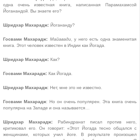
одна очень известная книга, написанная Парамахамсой
Йоганандой. Вы знаете его?
Шридхар Махарадж:
Йогананду?
Госвами Махарадж:
Майавади
, у него есть одна знаменитая
книга. Этот человек известен в Индии как Йогада.
Шридхар Махарадж:
Как?
Госвами Махарадж:
Как Йогада.
Шридхар Махарадж
: Нет, мне это не известно.
Госвами Махарадж
: Но он очень популярен. Эта книга очень
популярна на Западе и она называется…
Шридхар Махарадж:
Рабиндранат писал против него,
критиковал его. Он говорит: «Этот Йогада тесно общался с
женщинами, которых учил йоге. В результате произошел