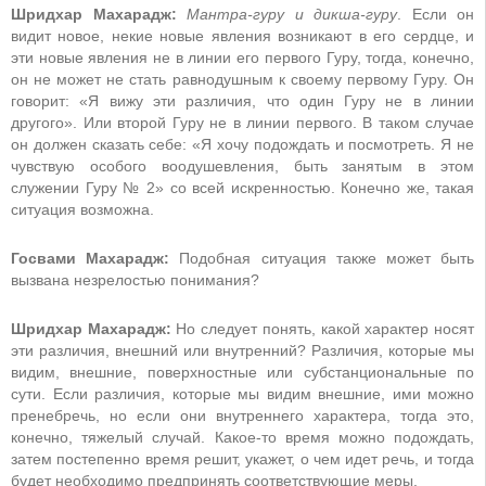
Шридхар Махарадж:
Мантра-гуру и дикша-гуру
. Если он
видит новое, некие новые явления возникают в его сердце, и
эти новые явления не в линии его первого Гуру, тогда, конечно,
он не может не стать равнодушным к своему первому Гуру. Он
говорит: «Я вижу эти различия, что один Гуру не в линии
другого». Или второй Гуру не в линии первого. В таком случае
он должен сказать себе: «Я хочу подождать и посмотреть. Я не
чувствую особого воодушевления, быть занятым в этом
служении Гуру № 2» со всей искренностью. Конечно же, такая
ситуация возможна.
Госвами Махарадж:
Подобная ситуация также может быть
вызвана незрелостью понимания?
Шридхар Махарадж:
Но следует понять, какой характер носят
эти различия, внешний или внутренний? Различия, которые мы
видим, внешние, поверхностные или субстанциональные по
сути. Если различия, которые мы видим внешние, ими можно
пренебречь, но если они внутреннего характера, тогда это,
конечно, тяжелый случай. Какое-то время можно подождать,
затем постепенно время решит, укажет, о чем идет речь, и тогда
будет необходимо предпринять соответствующие меры.