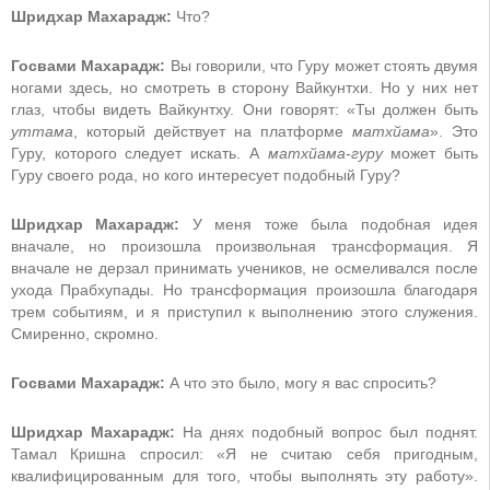
Шридхар Махарадж:
Что?
Госвами Махарадж:
Вы говорили, что Гуру может стоять двумя
ногами здесь, но смотреть в сторону Вайкунтхи. Но у них нет
глаз, чтобы видеть Вайкунтху. Они говорят: «Ты должен быть
уттама
, который действует на платформе
матхйама
». Это
Гуру, которого следует искать. А
матхйама-гуру
может быть
Гуру своего рода, но кого интересует подобный Гуру?
Шридхар Махарадж:
У меня тоже была подобная идея
вначале, но произошла произвольная трансформация. Я
вначале не дерзал принимать учеников, не осмеливался после
ухода Прабхупады. Но трансформация произошла благодаря
трем событиям, и я приступил к выполнению этого служения.
Смиренно, скромно.
Госвами Махарадж:
А что это было, могу я вас спросить?
Шридхар Махарадж:
На днях подобный вопрос был поднят.
Тамал Кришна спросил: «Я не считаю себя пригодным,
квалифицированным для того, чтобы выполнять эту работу».