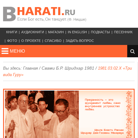
КНИГИ
АУДИОКНИГИ
МАГАЗИН
IN ENGLISH
ПОДКАСТЫ
ПЕСЕННИК
ФОТО
О ПРОЕКТЕ
СПАСИБО
ЗАДАТЬ ВОПРОС
МЕНЮ
/
Свами Б.Р. Шридхар 1981
/
Вы здесь:
Главная
1981.03.02.X «Три
вида Гуру»