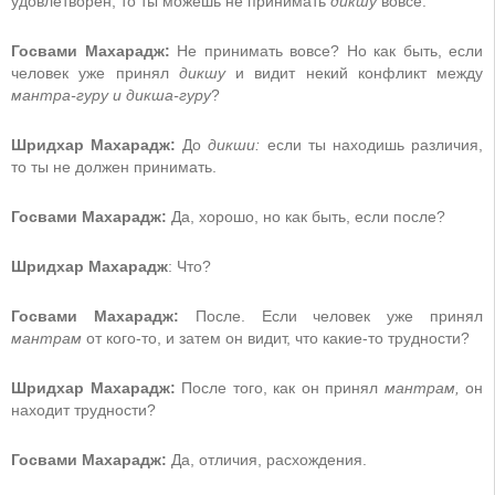
удовлетворен, то ты можешь не принимать
дикшу
вовсе.
Госвами Махарадж:
Не принимать вовсе? Но как быть, если
человек уже принял
дикшу
и видит некий конфликт между
мантра-гуру и дикша-гуру
?
Шридхар Махарадж:
До
дикши:
если ты находишь различия,
то ты не должен принимать.
Госвами Махарадж:
Да, хорошо, но как быть, если после?
Шридхар Махарадж
: Что?
Госвами Махарадж:
После. Если человек уже принял
мантрам
от кого-то, и затем он видит, что какие-то трудности?
Шридхар Махарадж:
После того, как он принял
мантрам,
он
находит трудности?
Госвами Махарадж:
Да, отличия, расхождения.