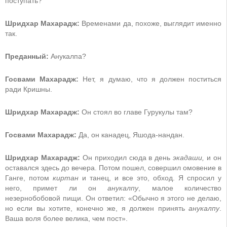
поступать?
Шридхар Махарадж:
Временами да, похоже, выглядит именно
так.
Преданный:
Анукалпа?
Госвами Махарадж:
Нет, я думаю, что я должен поститься
ради Кришны.
Шридхар Махарадж:
Он стоял во главе Гурукулы там?
Госвами Махарадж:
Да, он канадец, Яшода-нандан.
Шридхар Махарадж:
Он приходил сюда в день
экадаши,
и он
оставался здесь до вечера. Потом пошел, совершил омовение в
Ганге, потом
киртан
и танец, и все это, обход. Я спросил у
него, примет ли он
анукалпу
, малое количество
незернобобовой пищи. Он ответил: «Обычно я этого не делаю,
но если вы хотите, конечно же, я должен принять
анукалпу
.
Ваша воля более велика, чем пост».