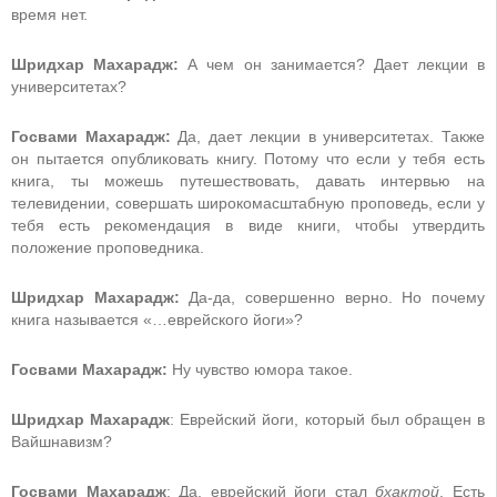
время нет.
Шридхар Махарадж:
А чем он занимается? Дает лекции в
университетах?
Госвами Махарадж:
Да, дает лекции в университетах. Также
он пытается опубликовать книгу. Потому что если у тебя есть
книга, ты можешь путешествовать, давать интервью на
телевидении, совершать широкомасштабную проповедь, если у
тебя есть рекомендация в виде книги, чтобы утвердить
положение проповедника.
Шридхар Махарадж:
Да-да, совершенно верно. Но почему
книга называется «…еврейского йоги»?
Госвами Махарадж:
Ну чувство юмора такое.
Шридхар Махарадж
: Еврейский йоги, который был обращен в
Вайшнавизм?
Госвами Махарадж
: Да, еврейский йоги стал
бхактой
. Есть