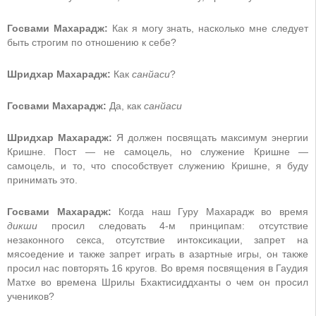
Госвами Махарадж:
Как я могу знать, насколько мне следует
быть строгим по отношению к себе?
Шридхар Махарадж:
Как
санйаси
?
Госвами Махарадж:
Да, как
санйаси
Шридхар Махарадж:
Я должен посвящать максимум энергии
Кришне. Пост — не самоцель, но служение Кришне —
самоцель, и то, что способствует служению Кришне, я буду
принимать это.
Госвами Махарадж:
Когда наш Гуру Махарадж во время
дикши
просил следовать 4-м принципам: отсутствие
незаконного секса, отсутствие интоксикации, запрет на
мясоедение и также запрет играть в азартные игры, он также
просил нас повторять 16 кругов. Во время посвящения в Гаудия
Матхе во времена Шрилы Бхактисиддханты о чем он просил
учеников?