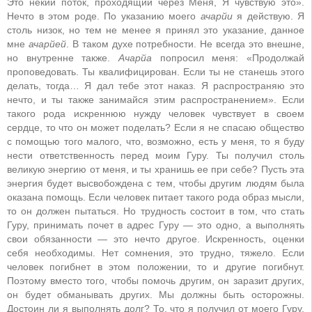
Это некий поток, проходящий через Меня, Я чувствую это».
Нечто в этом роде. По указанию моего
ачарйи
я действую. Я
столь низок, но тем не менее я принял это указание, данное
мне
ачарйей
. В таком духе потребности. Не всегда это внешне,
но внутренне также.
Ачарйа
попросил меня: «Продолжай
проповедовать. Ты квалифицирован. Если ты не станешь этого
делать, тогда… Я дал тебе этот наказ. Я распространяю это
нечто, и ты также занимайся этим распространением». Если
такого рода искреннюю нужду человек чувствует в своем
сердце, то что он может поделать? Если я не спасаю общество
с помощью того малого, что, возможно, есть у меня, то я буду
нести ответственность перед моим Гуру. Ты получил столь
великую энергию от меня, и ты хранишь ее при себе? Пусть эта
энергия будет высвобождена с тем, чтобы другим людям была
оказана помощь. Если человек питает такого рода образ мысли,
то он должен пытаться. Но трудность состоит в том, что стать
Гуру, принимать почет в адрес Гуру — это одно, а выполнять
свои обязанности — это нечто другое. Искренность, оценки
себя необходимы. Нет сомнения, это трудно, тяжело. Если
человек погибнет в этом положении, то и другие погибнут.
Поэтому вместо того, чтобы помочь другим, он заразит других,
он будет обманывать других. Мы должны быть осторожны.
Достоин ли я выполнять долг? То, что я получил от моего Гуру,