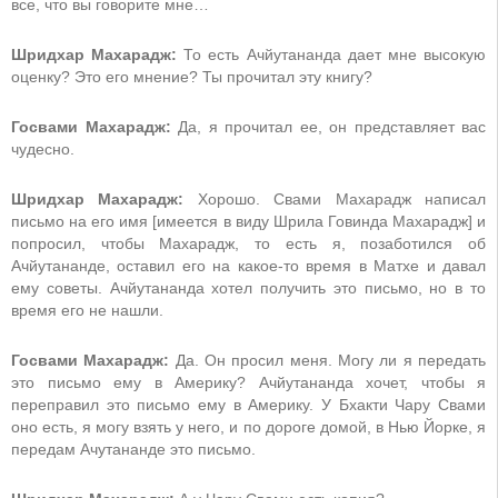
все, что вы говорите мне…
Шридхар Махарадж:
То есть Ачйутананда дает мне высокую
оценку? Это его мнение? Ты прочитал эту книгу?
Госвами Махарадж:
Да, я прочитал ее, он представляет вас
чудесно.
Шридхар Махарадж:
Хорошо. Свами Махарадж написал
письмо на его имя [имеется в виду Шрила Говинда Махарадж] и
попросил, чтобы Махарадж, то есть я, позаботился об
Ачйутананде, оставил его на какое-то время в Матхе и давал
ему советы. Ачйутананда хотел получить это письмо, но в то
время его не нашли.
Госвами Махарадж:
Да. Он просил меня. Могу ли я передать
это письмо ему в Америку? Ачйутананда хочет, чтобы я
переправил это письмо ему в Америку. У Бхакти Чару Свами
оно есть, я могу взять у него, и по дороге домой, в Нью Йорке, я
передам Ачутананде это письмо.