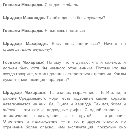
Госвами Махарадж:
Сегодня
экадаши
.
Шридхар Махарадж:
Ты обходишься без
анукалпы
?
Госвами Махарадж:
Я пытаюсь поститься.
Шридхар Махарадж:
Весь день постишься? Ничего не
кушаешь, даже
анукалпу
?
Госвами Махарадж:
Потому что я думаю, что я
саньяси
, я
должен быть хотя бы немного отрешенным. Потому что вы
всегда говорите, что мы должны остерегаться отречения. Как вы
думаете, моя позиция оправдана?
Шридхар Махарадж:
Ты знаешь выражение… В Италии, в
районе Средиземного моря, есть подводные камни, корабль
наталкивается на них. Да, Сцила и Харибда. Так вот,
бхога
и
тйага
— эти самые подводные рифы. С одной стороны —
эгоистическое наслаждение, а с другой — отречение.
Отречение и наслаждение — и то, и другое опасно, но
отречение более опасно, чем эксплуатация, поскольку оно