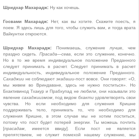
Шридхар Махарадж:
Ну как хочешь.
Госвами Махарадж:
Нет, как вы хотите. Скажите поесть, я
поем. Я здесь лишь для того, чтобы служить вам, и тогда врата
Вайкунтхи откроются.
Шридхар Махарадж:
Понимаешь, служение лучше, чем
праздно сидеть.
Прасада
—
сева
, если это служение, конечно.
Но в то же время индивидуальное положение Преданного
следует принимать в расчет. Следует принимать в расчет
индивидуальность, индивидуальное положение Преданного.
Сахаджии
не соблюдают
экадаши
-пост вовсе. Они говорят: «О,
мы живем во Вриндаване, здесь не нужно поститься». Но
Бхактивинод Тхакур и Прабхупад не любили, они называли это
явление
сахаджиизмом
, под видом
бхакти
удовлетворять свои
чувства. Но если необходимо для служения Кришне
поддерживать тело, принимать то, что необходимо для
служения Кришне, в этом случае мы не хотим поститься,
потому что пост будет потерей энергии. Ты можешь почтить
[
прасадам
, имеется ввиду]. Если пост не является
препятствием, не служит помехой нашему служению, мы