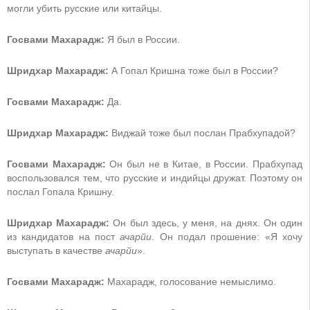
могли убить русские или китайцы.
Госвами Махарадж:
Я был в России.
Шридхар Махарадж:
А Гопал Кришна тоже был в России?
Госвами Махарадж:
Да.
Шридхар Махарадж:
Виджай тоже был послан Прабхупадой?
Госвами Махарадж:
Он был не в Китае, в России. Прабхупад
воспользовался тем, что русские и индийцы дружат. Поэтому он
послал Гопала Кришну.
Шридхар Махарадж:
Он был здесь, у меня, на днях. Он один
из кандидатов на пост
ачарйи
. Он подал прошение: «Я хочу
выступать в качестве
ачарйи
».
Госвами Махарадж:
Махарадж, голосование немыслимо.