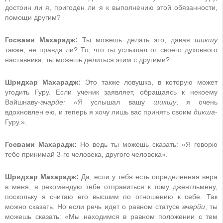
достоин ли я, пригоден ли я к выполнению этой обязанности,
помощи другим?
Госвами Махарадж:
Ты можешь делать это, давая
шикшу
также, не правда ли? То, что ты услышал от своего духовного
наставника, ты можешь делиться этим с другими?
Шридхар Махарадж:
Это также ловушка, в которую может
угодить Гуру. Если ученик заявляет, обращаясь к некоему
Вайшнаву-
ачарйе: «
Я услышал вашу
шикшу
, я очень
вдохновлен ею, и теперь я хочу лишь вас принять своим
дикша
-
Гуру.».
Госвами Махарадж:
Но ведь ты можешь сказать: «Я говорю
тебе принимай 3-го человека, другого человека».
Шридхар Махарадж:
Да, если у тебя есть определенная вера
в меня, я рекомендую тебе отправиться к тому джентльмену,
поскольку я считаю его высшим по отношению к себе. Так
можно сказать. Но если речь идет о равном статусе
ачарйи
, ты
можешь сказать: «Мы находимся в равном положении с тем