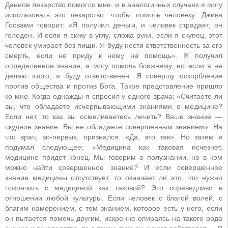
Данное лекарство помогло мне, и в аналогичных случаях я могу
использовать это лекарство, чтобы помочь человеку. Джива
Госвами говорит: «Я получил деньги, и человек страдает, он
голоден. И если я сижу в углу, сложа руки, если я скупец, этот
человек умирает без пищи. Я буду нести ответственность за его
смерть, если не приду к нему на помощь». Я получил
определенное знание, я могу помочь ближнему, но если я не
делаю этого, я буду ответственен. Я совершу оскорбление
против общества и против Бога. Такое представление пришло
ко мне. Когда однажды я спросил у одного врача: «Считаете ли
вы, что обладаете исчерпывающими знаниями о медицине?
Если нет, то как вы осмеливаетесь лечить? Ваше знание —
скудное знание. Вы не обладаете совершенным знанием». На
что врач, во-первых, признался: «Да, это так». Но затем я
подумал следующее: «Медицина как таковая исчезнет,
медицине придет конец. Мы говорим о полузнании, но в ком
можно найти совершенное знание? И если совершенное
знание медицины отсутствует, то означает ли это, что нужно
покончить с медициной как таковой? Это справедливо в
отношении любой культуры. Если человек с благой волей, с
благим намерением, с тем знанием, которое есть у него, если
он пытается помочь другим, искренне опираясь на такого рода