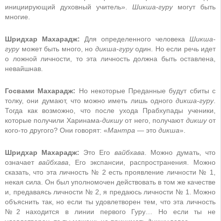
инициирующий духовный учитель».
Шикша-гуру
могут быть
многие.
Шридхар Махарадж:
Для определенного человека
Шикша-
гуру
может быть много, но
дикша-гуру
один. Но если речь идет
о ложной личности, то эта личность должна быть оставлена,
невайшнав.
Госвами Махарадж:
Но некоторые Преданные будут сбиты с
толку, они думают, что можно иметь лишь одного
дикша-гуру
.
Тогда как возможно, что после ухода Прабхупады ученики,
которые получили Харинама-
дикшу
от него, получают
дикшу
от
кого-то другого? Они говорят: «
Мантра
— это
дикша
».
Шридхар Махарадж:
Это Его
вайбхава
. Можно думать, что
означает
вайбхава
, Его экспансии, распространения. Можно
сказать, что эта личность № 2 есть проявление личности № 1,
некая сила. Он был уполномочен действовать в том же качестве
и, предаваясь личности № 2, я предаюсь личности № 1. Можно
объяснить так, но если ты удовлетворен тем, что эта личность
№2 находится в линии первого Гуру… Но если ты не