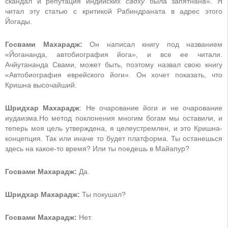
скандал и репутация индийских
садху
была запятнана». Я
читал эту статью с критикой Рабиндраната в адрес этого
Йогады.
Госвами Махарадж:
Он написал книгу под названием
«Йогананда, автобиография йога», и все ее читали.
Ачйутананда Свами, может быть, поэтому назвал свою книгу
«Автобиография еврейского йоги». Он хочет показать, что
Кришна высочайший.
Шридхар Махарадж
: Не очарование йоги и не очарование
иудаизма.Но метод поклонения многим богам мы оставили, и
теперь моя цель утверждена, я целеустремлен, и это Кришна-
концепция. Так или иначе то будет платформа. Ты останешься
здесь на какое-то время? Или ты поедешь в Майапур?
Госвами Махарадж:
Да.
Шридхар Махарадж:
Ты покушал?
Госвами Махарадж:
Нет.