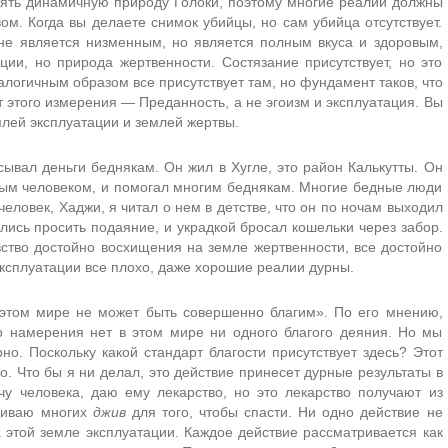
ять динамичную природу Голоки, поэтому многие реалии должны
ом. Когда вы делаете снимок убийцы, но сам убийца отсутствует.
 не является низменным, но является полным вкуса и здоровым,
ии, но природа жертвенности. Состязание присутствует, но это
алогичным образом все присутствует там, но фундамент таков, что
 этого измерения — Преданность, а не эгоизм и эксплуатация. Вы
лей эксплуатации и землей жертвы.
сывал деньги беднякам. Он жил в Хугле, это район Калькутты. Он
рым человеком, и помогал многим беднякам. Многие бедные люди
человек, Хаджи, я читал о нем в детстве, что он по ночам выходил
лись просить подаяние, и украдкой бросал кошельки через забор.
ство достойно восхищения на земле жертвенности, все достойно
эксплуатации все плохо, даже хорошие реалии дурны.
этом мире не может быть совершенно благим». По его мнению,
о намерения нет в этом мире ни одного благого деяния. Но мы
но. Поскольку какой стандарт благости присутствует здесь? Этот
о. Что бы я ни делал, это действие принесет дурные результаты в
чу человека, даю ему лекарство, но это лекарство получают из
убиваю многих
джив
для того, чтобы спасти. Ни одно действие не
этой земле эксплуатации. Каждое действие рассматривается как