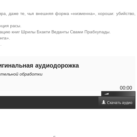
ра, даже те, чья внешняя форма «низменна», хороши: убийство,
нция расы.
кацию книг Шрилы Бхакти Веданты Свами Прабхупады.
нга».
.
игинальная аудиодорожка
нительной обработки
00:00
Скачать аудио