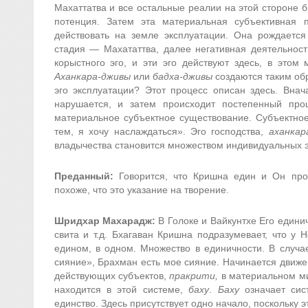
Махаттатва и все остальные реалии на этой стороне 
потенция. Затем эта материальная субъективная
действовать на земле эксплуатации. Она рождается
стадия — Махататтва, далее негативная деятельнос
корыстного эго, и эти эго действуют здесь, в это
Аханкара-дживы
или
бадха-дживы
создаются таким обр
эго эксплуатации? Этот процесс описан здесь. Вна
нарушается, и затем происходит постепенный проц
материальное субъектное существование. Субъектное
тем, я хочу наслаждаться». Эго господства,
аханкар
владычества становится множеством индивидуальных э
Преданный:
Говорится, что Кришна един и Он проя
похоже, что это указание на творение.
Шридхар Махарадж:
В Голоке и Вайкунтхе Его едини
свита и т.д. Бхагаван Кришна подразумевает, что у 
едином, в одном. Множество в единичности. В случа
сияние», Брахман есть мое сияние. Начинается движе
действующих субъектов,
пракрити,
в материальном ми
находится в этой системе,
баху
.
Баху
означает сис
единство. Здесь присутствует одно начало, поскольк