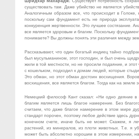
Шридхар Махарадж:
Существует потребность сохран
существовать там. Даже убийство не является убийств
Аналогичным образом все, что происходит в Голоке,
поскольку сам фундамент есть не природа эксплуатац
конкуренция жертвенности. Это лучшее состязание. Ан
все является здоровым и благим. Поскольку фундамент
понимаете? Вы должны понять эти различия между зем
Рассказывают, что один богатый индиец тайно подбра
был мусульманином, этот господин, и был очень щед
жили в той местности, но не просили подаяние, и этот 
с кошельком, подходил к домам людей, которые стыди
Это обман, но этот обман достоин восхищения. Воров
восхищения, все является благом. Тогда как на земле 
Немецкий философ Кант сказал: «Ни одно деяние в 
благим является лишь благое намерение. Без благог
считаем, что даже благое намерение в этом мире дур
стандарт порочен, поэтому любое действие здесь дурн
конечном счете, иначе быть не может. Скажем, я ле
растений, из минералов, из плоти животных. Т.е. я 
может быть абсолютно хорошим в этом измерении, на 