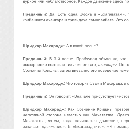
дурное или неблаготворное. Каждое движение здесь при
Преданный:
Да. Есть одна
шлока
в «Бхагаватам», т
крийашакти аханкараш тривиддха самападйета. Это сл
Шридхар Махарадж:
А в какой песне?
Преданный:
В 3-й песне. Прабхупад объяснял, что 
осквернение возникает из ложного эго,
аханкары
. Он г
Сознании Кришны, затем внезапно его поведение изме
Шридхар Махарадж:
Что говорит Свами Махарадж в 
Преданный:
Он говорит: «Вначале присутствует чис
Шридхар Махарадж:
Как Сознание Кришны превращ
негативной стороне известно как Махататтва.
Прак
Махататтва, затем, когда начинается движение, п
означает «движение». В «Бхагавад-гите»: «Я помещ