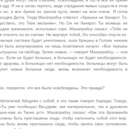
Все души могут быть спасены, освобождены, и пусть все их бремя
в аду. Я не в силах терпеть, видя страдания живых существ в этом
 их, и все бремя их грехов пусть ляжет на мои плечи. Я готов
асудев Датта. Тогда Махапрабху ответил: «Кришна не банкрот. То,
ествить, это Твое желание». Но Он не банкрот. Ты можешь не
асудев тревожился, испытывал горе. Махапрабху сказал: «Тебе не
я платить по их счетам. Не жертвуя тобой, Он способен спасти их.
ическая система будет уничтожена,
лила
Кришны в Голоке никоим
ет быть аннулирована, но лишь позитивное начало. «Все тюрьмы
выпущены на свободу. Затем новые, — говорит Махапрабху, — они
». Если не будет больных, в больницах не будет необходимости.
е здоровы, в больницах нет необходимости, больницы могут быть
упят новые больные люди, вновь возникнет необходимость в
е, говорится, что все были освобождены. Это правда?
обитателей Айодхйи с собой, и это также говорит Харидас Тхакур.
«Ты уже пообещал Васудеве, как материальное, так и духовное
на-нам из Твоих уст». Махапрабху сказал: «Как эта
брахманда
олжны быть приглашены сюда, чтобы наполнить собой этот мир.
ны быть вновь приглашены сюда, чтобы занять свое положение.