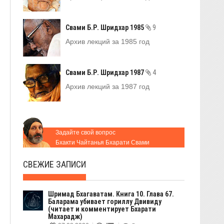
Свами Б.Р. Шридхар 1985
9
Архив лекций за 1985 год
Свами Б.Р. Шридхар 1987
4
Архив лекций за 1987 год
Задайте свой вопрос
Бхакти Чайтанья Бхарати Свами
СВЕЖИЕ ЗАПИСИ
Шримад Бхагаватам. Книга 10. Глава 67.
Баларама убивает гориллу Двивиду
(читает и комментирует Бхарати
Махарадж)