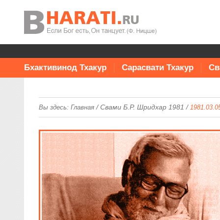
Бхактивинод Тхакур
Сарасвати Тхакур
Св
/
Свами Б.Р. Шридхар 1981
/
Вы здесь:
Главная
1981.03.0