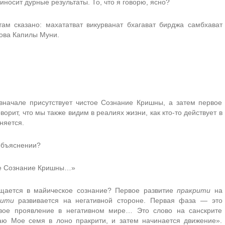
носит дурные результаты. То, что я говорю, ясно?
ам сказано: махататват викурванат бхагават бирджа самбхават
ова Капилы Муни.
вначале присутствует чистое Сознание Кришны, а затем первое
оворит, что мы также видим в реалиях жизни, как кто-то действует в
няется.
объяснении?
тое Сознание Кришны…»
ается в майическое сознание? Первое развитие
пракрити
на
рити
развивается на негативной стороне. Первая фаза — это
ервое проявление в негативном мире… Это слово на санскрите
аю Мое семя в лоно пракрити, и затем начинается движение».