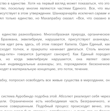
тво в единстве. Хотя на первый взгляд может показаться, что это
ство, поскольку многие являются частями Единого. Все, что мы
исутствует в этом утверждении. Шанкарачарйа исключил
сарвам
и
л только единство, но Махапрабху сказал: «Все, что сказано в
о единство разнообразно. Многообразная природа, органическое
Брахмана, эквилибриум, нарушается, присутствуют
аханкары
,
ом идет речь здесь, об этом говорит Капила. Один Единый, как
исходит толчок, и
пракрити
начинает двигаться. Столь многие
ад-гите» говорится [цитирует санскрит]. Как Единый породил
ма, но когда эквилибриум нарушается, она являет свою
чные индивидуальные
аханкары
, эго, порождаемое бесконечное
ходят в материальную концепцию, это поток, течение.
бху, попросил освободить все живые существа в мироздании, он
и система Ауробиндо подобна этой. Абсолют реализует себя через
цели. Ограниченное есть необходимая часть Безграничного, и
енное совершенным. Подобный процесс происходит вечно, эта