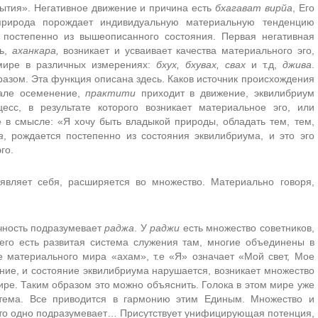
бытия». Негативное движение и причина есть
бхагават вирйа
, Его
 природа порождает индивидуальную материальную тенденцию
 постепенно из вышеописанного состояния. Первая негативная
ть,
аханкара,
возникает и усваивает качества материального эго,
м мире в различных измерениях:
бхух, бхувах, свах
и т.д,
джива
.
азом. Эта функция описана здесь. Каков источник происхождения
чале осеменение,
практити
приходит в движение, эквилибриум
есс, в результате которого возникает материальное эго, или
 в смысле: «Я хочу быть владыкой природы, обладать тем, тем,
а
, рождается постепенно из состояния эквилибриума, и это эго
го.
вляет себя, расширяется во множество. Материально говоря,
чность подразумевает
раджа
. У
раджи
есть множество советников,
Него есть развитая система служения там, многие объединены в
е материального мира «ахам», т.е «Я» означает «Мой свет, Мое
ние, и состояние эквилибриума нарушается, возникает множество
ре. Таким образом это можно объяснить. Голока в этом мире уже
тема. Все приводится в гармонию этим Единым. Множество и
у это одно подразумевает… Присутствует унифицирующая потенция,