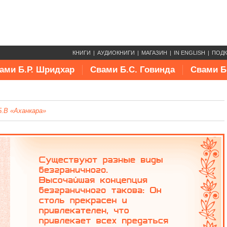
КНИГИ
АУДИОКНИГИ
МАГАЗИН
IN ENGLISH
ПОД
ами Б.Р. Шридхар
Свами Б.С. Говинда
Свами Б
5.B «Аханкара»