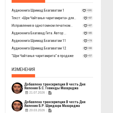
Аудиокнига Шримад Бхагаватам 1
+191
Текст: «Шри Чайтанья-чаритамрита» для...
+97
Исправления в однотомном печатном...
+87
Аудиокнига Бхагавад Гита. Автор:...
+85
Аудиокнига Шримад Бхагаватам 11
+74
Аудиокнига Шримад Бхагаватам 12
+66
"Шри Чайтанья-чаритамрита" в продаже
+57
ИЗМЕНЕНИЯ
Добавлена транскрипция В честь Дня
Явления Б.С. Говинды Махараджа
21.07.2026
Добавлена транскрипция В честь Дня
Явления Б.Р. Шридхара Махараджа
20.03.2026