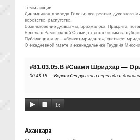
Темы лекции:
Динамичная природа Голоки: все реалии духовного ми
воровство, распутство.
Возникновение дживатмы, Брахмалока, Пракрити, поте
Беседа с Рамешварой Свами, ответственным за публи
Публикация книг – «брихат-мриданга», «великая мрида
О ежедневной газете и еженедельнике Гаудийя Миссии
#81.03.05.B #Свами Шридхар — Ор
00:46:18 — Версия без русского перевода и допол
1x
Аханкара