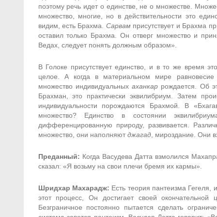
поэтому речь идет о единстве, не о множестве. Множес
множество, многие, но в действительности это един
видим, есть Брахма.
Сарвам
присутствует и Брахма пр
оставил только Брахма. Он отверг множество и приня
Ведах, следует понять должным образом».
В Голоке присутствует единство, и в то же время эт
целое. А когда в материальном мире равновесие 
множество индивидуальных
аханкар
рождается. Об эт
Брахман, это практически эквилибриум. Затем про
индивидуальности порождаются Брахмой. В «Бхагав
множество? Единство в состоянии эквилибриу
дифференцированную природу, развивается. Разли
множество, они наполняют
джагад
, мироздание. Они в
Преданный:
Когда Васудева Датта взмолился Махапра
сказал: «Я возьму на свои плечи бремя их кармы».
Шридхар Махарадж:
Есть теория пантеизма Гегеля, 
этот процесс, Он достигает своей окончательной 
Безграничное постоянно пытается сделать огранич