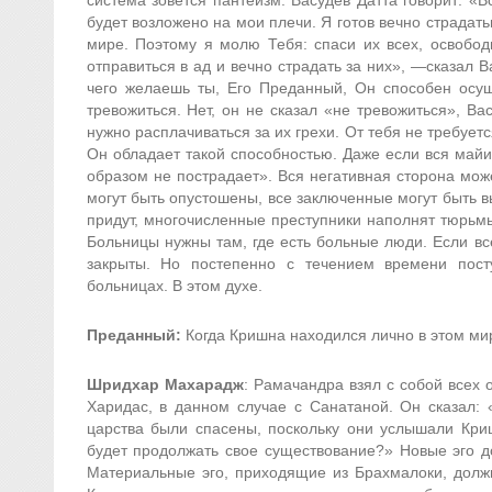
система зовется пантеизм. Васудев Датта говорит: «
будет возложено на мои плечи. Я готов вечно страдать
мире. Поэтому я молю Тебя: спаси их всех, освободи
отправиться в ад и вечно страдать за них», —сказал В
чего желаешь ты, Его Преданный, Он способен осущ
тревожиться. Нет, он не сказал «не тревожиться», В
нужно расплачиваться за их грехи. От тебя не требуетс
Он обладает такой способностью. Даже если вся май
образом не пострадает». Вся негативная сторона мож
могут быть опустошены, все заключенные могут быть 
придут, многочисленные преступники наполнят тюрьмы
Больницы нужны там, где есть больные люди. Если вс
закрыты. Но постепенно с течением времени пост
больницах. В этом духе.
Преданный:
Когда Кришна находился лично в этом мир
Шридхар Махарадж
: Рамачандра взял с собой всех 
Харидас, в данном случае с Санатаной. Он сказал: 
царства были спасены, поскольку они услышали Криш
будет продолжать свое существование?» Новые эго д
Материальные эго, приходящие из Брахмалоки, долж