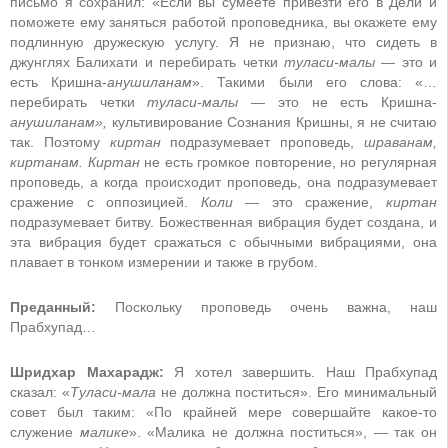
письмо я сохранил: «Если вы сумеете привезти его в Дели и
поможете ему заняться работой проповедника, вы окажете ему
подлинную дружескую услугу. Я не признаю, что сидеть в
джунглях Балихати и перебирать четки
туласи-малы
— это и
есть Кришна-
анушиланам
». Такими были его слова: «…
перебирать четки
туласи-малы
— это не есть Кришна-
анушиланам»,
культивирование Сознания Кришны, я не считаю
так. Поэтому
киртан
подразумевает проповедь,
шраванам,
киртанам. Киртан
не есть громкое повторение, но регулярная
проповедь, а когда происходит проповедь, она подразумевает
сражение с оппозицией.
Коли
— это сражение,
киртан
подразумевает битву. Божественная вибрация будет создана, и
эта вибрация будет сражаться с обычными вибрациями, она
плавает в тонком измерении и также в грубом.
Преданный:
Поскольку проповедь очень важна, наш
Прабхупад…
Шридхар Махарадж:
Я хотел завершить. Наш Прабхупад
сказал: «
Туласи-мала
не должна поститься». Его минимальный
совет был таким: «По крайней мере совершайте какое-то
служение
малике
». «Малика не должна поститься», — так он