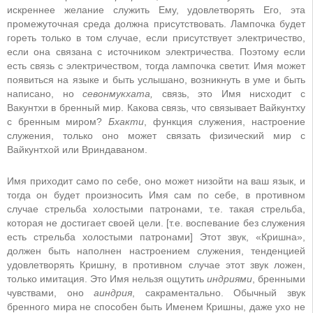
искреннее желание служить Ему, удовлетворять Его, эта
промежуточная среда должна присутствовать. Лампочка будет
гореть только в том случае, если присутствует электричество,
если она связана с источником электричества. Поэтому если
есть связь с электричеством, тогда лампочка светит. Имя может
появиться на языке и быть услышано, возникнуть в уме и быть
написано, но
севонмукхата,
связь, это Имя нисходит с
Вакунтхи в бренный мир. Какова связь, что связывает Вайкунтху
с бренным миром?
Бхакти
, функция служения, настроение
служения, только оно может связать физический мир с
Вайкунтхой или Вриндаваном.
Имя приходит само по себе, оно может низойти на ваш язык, и
тогда он будет произносить Имя сам по себе, в противном
случае стрельба холостыми патронами, т.е. такая стрельба,
которая не достигает своей цели. [т.е. воспевание без служения
есть стрельба холостыми патронами] Этот звук, «Кришна»,
должен быть наполнен настроением служения, тенденцией
удовлетворять Кришну, в противном случае этот звук ложен,
только имитация. Это Имя нельзя ощутить
индриями
, бренными
чувствами, оно
аиндрия
, сакраментально. Обычный звук
бренного мира не способен быть Именем Кришны, даже ухо не