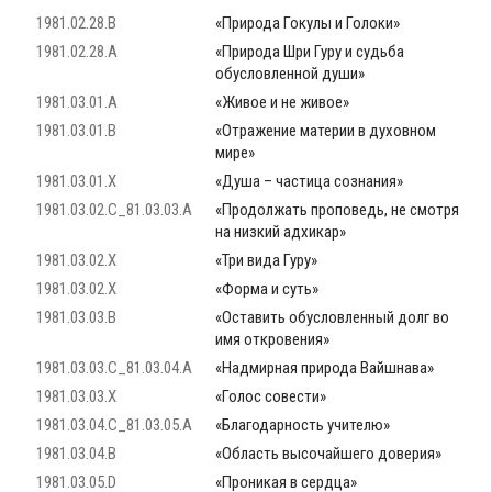
1981.02.28.B
«Природа Гокулы и Голоки»
1981.02.28.A
«Природа Шри Гуру и судьба
обусловленной души»
1981.03.01.A
«Живое и не живое»
1981.03.01.B
«Отражение материи в духовном
мире»
1981.03.01.X
«Душа – частица сознания»
1981.03.02.C_81.03.03.A
«Продолжать проповедь, не смотря
на низкий адхикар»
1981.03.02.X
«Три вида Гуру»
1981.03.02.X
«Форма и суть»
1981.03.03.B
«Оставить обусловленный долг во
имя откровения»
1981.03.03.C_81.03.04.A
«Надмирная природа Вайшнава»
1981.03.03.X
«Голос совести»
1981.03.04.C_81.03.05.A
«Благодарность учителю»
1981.03.04.B
«Область высочайшего доверия»
1981.03.05.D
«Проникая в сердца»