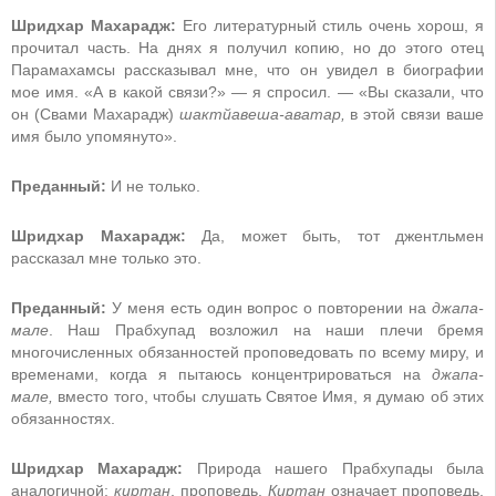
Шридхар Махарадж:
Его литературный стиль очень хорош, я
прочитал часть. На днях я получил копию, но до этого отец
Парамахамсы рассказывал мне, что он увидел в биографии
мое имя. «А в какой связи?» — я спросил. — «Вы сказали, что
он (Свами Махарадж)
шактйавеша-аватар,
в этой связи ваше
имя было упомянуто».
Преданный:
И не только.
Шридхар Махарадж:
Да, может быть, тот джентльмен
рассказал мне только это.
Преданный:
У меня есть один вопрос о повторении на
джапа-
мале
. Наш Прабхупад возложил на наши плечи бремя
многочисленных обязанностей проповедовать по всему миру, и
временами, когда я пытаюсь концентрироваться на
джапа-
мале,
вместо того, чтобы слушать Святое Имя, я думаю об этих
обязанностях.
Шридхар Махарадж:
Природа нашего Прабхупады была
аналогичной:
киртан
, проповедь.
Киртан
означает проповедь,