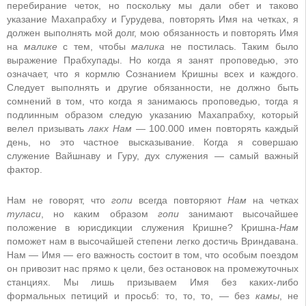
перебирание четок, но поскольку мы дали обет и таково
указание Махапрабху и Гурудева, повторять Имя на четках, я
должен выполнять мой долг, мою обязанность и повторять Имя
на
малике
с тем, чтобы
малика
не постилась. Таким было
выражение Прабхупады. Но когда я занят проповедью, это
означает, что я кормлю Сознанием Кришны всех и каждого.
Следует выполнять и другие обязанности, не должно быть
сомнений в том, что когда я занимаюсь проповедью, тогда я
подлинным образом следую указанию Махапрабху, который
велел призывать
лакх Нам
— 100.000 имен повторять каждый
день, но это частное высказывание. Когда я совершаю
служение Вайшнаву и Гуру, дух служения — самый важный
фактор.
Нам не говорят, что
гопи
всегда повторяют
Нам
на четках
туласи
, но каким образом
гопи
занимают высочайшее
положение в юрисдикции служения Кришне? Кришна-
Нам
поможет нам в высочайшей степени легко достичь Вриндавана.
Нам — Имя — его важность состоит в том, что особым поездом
он привозит нас прямо к цели, без остановок на промежуточных
станциях. Мы лишь призываем Имя без каких-либо
формальных петиций и просьб: то, то, то, — без
камы
, не