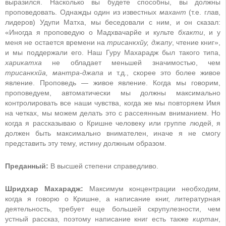
выразился. Насколько вы будете способны, вы должны
проповедовать. Однажды один из известных
махант
(т.е. глав,
лидеров) Удупи Матха, мы беседовали с ним, и он сказал:
«Иногда я проповедую о Мадхвачарйе и культе
бхакти
, и у
меня не остается времени на
трисанкхйу, джапу
, чтение книг»,
и мы поддержали его. Наш Гуру Махарадж был такого типа,
харикатха
не обладает меньшей значимостью, чем
трисанкхйа, мантра-джапа
и т.д., скорее это более живое
явление. Проповедь — живое явление. Когда мы говорим,
проповедуем, автоматически мы должны максимально
контролировать все наши чувства, когда же мы повторяем Имя
на четках, мы можем делать это с рассеянным вниманием. Но
когда я рассказываю о Кришне человеку или группе людей, я
должен быть максимально внимателен, иначе я не смогу
представить эту тему, истину должным образом.
Преданный:
В высшей степени справедливо.
Шридхар Махарадж:
Максимум концентрации необходим,
когда я говорю о Кришне, а написание книг, литературная
деятельность, требует еще большей скрупулезности, чем
устный рассказ, поэтому написание книг есть также
киртан
,