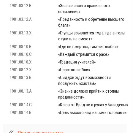
1981.03.12.B
«Знание своего правильного
положения»
1981.03.12.A
«Преданность и обретение высшего
блага»
1981.03.13.X
«Глупцы врываются туда, где ангелы
ступить не смеют»
1981.08.10.B
«Где нет жертвы, там нет любви»
1981.08.10.C
«Каждый стремится к расе»
1981.08.10.X
«Градация учителей»
1981.08.12.X
«Царство любви»
1981.08.13.B
«Сиддхи ждут возможности
послужить Бхактам»
1981.08.13.A
«Знание должно прийти к стопам
преданности»
1981.08.14.C
«Ключ от Враджи в руках у Баладевы»
1981.08.14.B
«Цель высоко над нашими головами»
Предыдущая статья