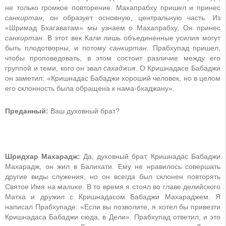
не только громкое повторение. Махапрабху пришел и принес
санкиртан
, он образует основную, центральную часть. Из
«Шримад Бхагаватам» мы узнаем о Махапрабху, Он принес
санкиртан
. В этот век Кали лишь объединенные усилия могут
быть плодотворны, и потому
санкиртан.
Прабхупад пришел,
чтобы проповедовать, в этом состоит различие между его
группой и теми, кого он звал
сахаджия
. О Кришнадасе Бабаджи
он заметил: «Кришнадас Бабаджи хороший человек, но в целом
его склонность была обращена к нама-бхаджану».
Преданный:
Ваш духовный брат?
Шридхар Махарадж:
Да, духовный брат, Кришнадас Бабаджи
Махарадж, он жил в Балихати. Ему не нравилось совершать
другие виды служения, но он всегда был склонен повторять
Святое Имя на
малике
. В то время я стоял во главе делийского
Матха и дружил с Кришнадасом Бабаджи Махараджем. Я
написал Прабхупаде: «Если вы позволите, я хотел бы привезти
Кришнадаса Бабаджи сюда, в Дели». Прабхупад ответил, и это