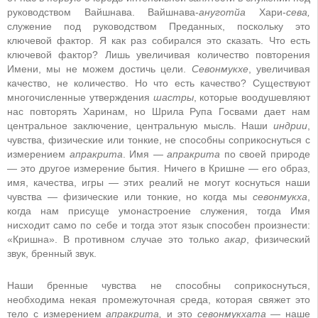
руководством Вайшнава. Вайшнава-
ануготйа
Хари-
сева,
служение под руководством Преданных, поскольку это
ключевой фактор. Я как раз собирался это сказать. Что есть
ключевой фактор? Лишь увеличивая количество повторения
Имени, мы не можем достичь цели.
Севонмукхе
, увеличивая
качество, не количество. Но что есть качество? Существуют
многочисленные утверждения
шастры
, которые воодушевляют
нас повторять Харинам, но Шрила Рупа Госвами дает нам
центральное заключение, центральную мысль. Наши
индрии
,
чувства, физические или тонкие, не способны соприкоснуться с
измерением
апракрита
. Имя —
апракрита
по своей природе
— это другое измерение бытия. Ничего в Кришне — его образ,
имя, качества, игры — этих реалий не могут коснуться наши
чувства — физические или тонкие, но когда мы
севонмукха
,
когда нам присуще умонастроение служения, тогда Имя
нисходит само по себе и тогда этот язык способен произнести:
«Кришна». В противном случае это только
акар
, физический
звук, бренный звук.
Наши бренные чувства не способны соприкоснуться,
необходима некая промежуточная среда, которая свяжет это
тело с измерением
апракрита,
и это
севонмукхата
— наше