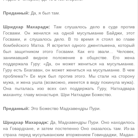
Преданный:
Да, я был там.
Шридхар Махарадж:
Там слушалось дело в суде против
Госвами. Он женился на одной мусульманке Байджи, этот
Госвами, и слушалось дело. В то время я стоял во главе
бомбейского Матха. Я встретил одного джентльмена, который
был защитником этого Госвами. Как его звали… Человек,
занимавший видное положение в обществе. Его жена
поддержала Гуру: «Да, он может жениться на мусульманке.
Гуру есть Бхагаван, он может жениться на мусульманке. В чем
проблема?» Ее муж был против этого. Мы стали на сторону
мужа, и жена ушла (возможно, имеется в виду покинула мужа).
Она пыталась изо всех сил поддержать Гуру, Натхадвара
маханту,
главу монастыря. Шри Натхаджи Божество.
Преданный:
Это Божество Мадхавендры Пури.
Шридхар Махарадж:
Да, Мадхавендры Пури. Оно находилось
на Говардхане, и затем постепенно Оно оказалось там. Из-за
страха перед мусульманским вторжением Говиндаджи, Мадан-