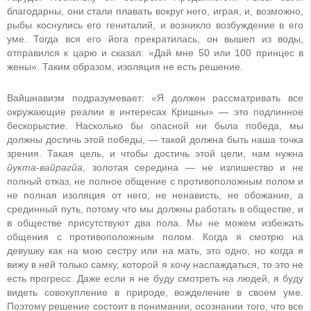
благодарны, они стали плавать вокруг него, играя, и, возможно,
рыбы коснулись его гениталий, и возникло возбуждение в его
уме. Тогда вся его йога прекратилась, он вышел из воды,
отправился к царю и сказал: «Дай мне 50 или 100 принцес в
жены». Таким образом, изоляция не есть решение.
Вайшнавизм подразумевает: «Я должен рассматривать все
окружающие реалии в интересах Кришны» — это подлинное
бескорыстие. Насколько бы опасной ни была победа, мы
должны достичь этой победы, — такой должна быть наша точка
зрения. Такая цель, и чтобы достичь этой цели, нам нужна
йукта-вайрагйа
, золотая середина — не излишество и не
полный отказ, не полное общение с противоположным полом и
не полная изоляция от него, не ненависть, не обожание, а
срединный путь, потому что мы должны работать в обществе, и
в обществе присутствуют два пола. Мы не можем избежать
общения с противоположным полом. Когда я смотрю на
девушку как на мою сестру или на мать, это одно, но когда я
вижу в ней только самку, которой я хочу наслаждаться, то это не
есть прогресс. Даже если я не буду смотреть на людей, я буду
видеть совокупление в природе, вожделение в своем уме.
Поэтому решение состоит в понимании, осознании того, что все