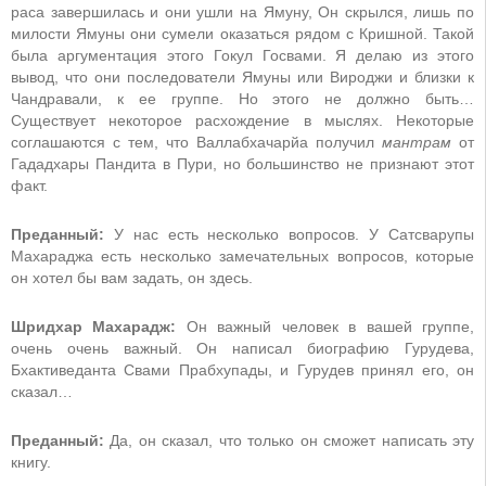
раса завершилась и они ушли на Ямуну, Он скрылся, лишь по
милости Ямуны они сумели оказаться рядом с Кришной. Такой
была аргументация этого Гокул Госвами. Я делаю из этого
вывод, что они последователи Ямуны или Вироджи и близки к
Чандравали, к ее группе. Но этого не должно быть…
Существует некоторое расхождение в мыслях. Некоторые
соглашаются с тем, что Валлабхачарйа получил
мантрам
от
Гададхары Пандита в Пури, но большинство не признают этот
факт.
Преданный:
У нас есть несколько вопросов. У Сатсварупы
Махараджа есть несколько замечательных вопросов, которые
он хотел бы вам задать, он здесь.
Шридхар Махарадж:
Он важный человек в вашей группе,
очень очень важный. Он написал биографию Гурудева,
Бхактиведанта Свами Прабхупады, и Гурудев принял его, он
сказал…
Преданный:
Да, он сказал, что только он сможет написать эту
книгу.