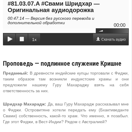
#81.03.07.A #Свами Шридхар —
Оригинальная аудиодорожка
00:47:14 — Версия без русского перевода и
дополнительной обработки
00:00
1x
Скачать аудио
Проповедь — подлинное служение Кришне
Преданный:
В древности индийские купцы торговали с Фиджи,
таким образом там возникли индуистские храмы и они
предложили нашему Гуру Махараджу взять на себя
ответственность за них.
Шридхар Махарадж:
Да, ваш Гуру Махарадж рассказывал мне
о Фиджи. Островитяне хотели передать ему (Бхактиведанте
Свами) собственность, какой-то храм. Что именно, я позабыл.
Где этот Фиджи, в Вест-Индии? Рядом с Австралией?