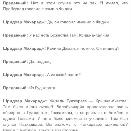
Преданный:
Нет, в этом случае это не так. Я думал, что
Прабхупад говорил с вами о Фиджи.
Шридхар Махарадж:
Да, он говорил именно о Фиджи.
Преданный:
У нас есть Божества там, Кришна-Калийа.
Шридхар Махарадж:
Калийа Даман, я помню. Он индиец?
Преданный:
Да, индиец.
Шридхар Махарадж:
А из какой части?
Преданный:
Из Гуджарата.
Шридхар Махарадж:
Житель Гуджарата — Кришна-
бхакта
.
Там было много
ачарий
. Валабхачарйа проповедовал очень
обширно в Гуджарате. Госвамины, я встречался в Бомбее с
одним Госвами. У него было множество учеников. Там был
случай Натхадвара. Вы знакомы с Натхадвара
махантой
?
Рядом с Читором, где-то в той стороне.