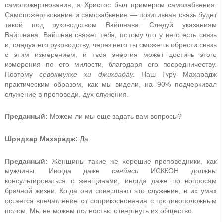
самопожертвования, а Христос был примером самозабвения.
Самопожертвование и самозабвение — позитивная связь будет
такой под руководством Вайшнава. Следуй указаниям
Вайшнава. Вайшнав свяжет тебя, потому что у него есть связь
и, следуя его руководству, через него ты сможешь обрести связь
с этим измерением, и твоя энергия может достичь этого
измерения по его милости, благодаря его посредничеству.
Поэтому
севонмукхе хи джихвадау.
Наш Гуру Махарадж
практическим образом, как мы видели, на 90% подчеркивал
служение в проповеди, дух служения.
Преданный:
Можем ли мы еще задать вам вопросы?
Шридхар Махарадж:
Да.
Преданный:
Женщины такие же хорошие проповедники, как
мужчины. Иногда даже
санйаси
ИСККОН должны
консультироваться с женщинами, иногда даже по вопросам
брачной жизни. Когда они совершают это служение, в их умах
остается впечатление от соприкосновения с противоположным
полом. Мы не можем полностью отвергнуть их общество.