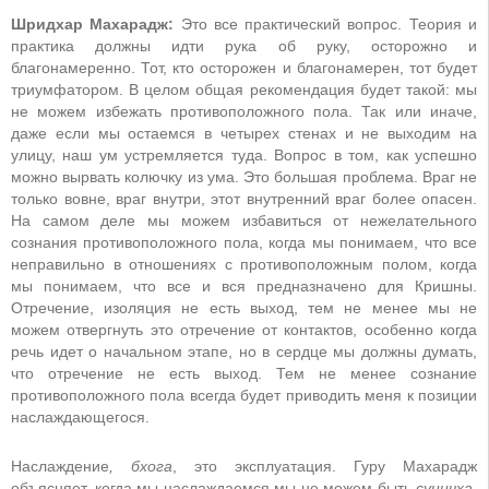
Шридхар Махарадж:
Это все практический вопрос. Теория и
практика должны идти рука об руку, осторожно и
благонамеренно. Тот, кто осторожен и благонамерен, тот будет
триумфатором. В целом общая рекомендация будет такой: мы
не можем избежать противоположного пола. Так или иначе,
даже если мы остаемся в четырех стенах и не выходим на
улицу, наш ум устремляется туда. Вопрос в том, как успешно
можно вырвать колючку из ума. Это большая проблема. Враг не
только вовне, враг внутри, этот внутренний враг более опасен.
На самом деле мы можем избавиться от нежелательного
сознания противоположного пола, когда мы понимаем, что все
неправильно в отношениях с противоположным полом, когда
мы понимаем, что все и вся предназначено для Кришны.
Отречение, изоляция не есть выход, тем не менее мы не
можем отвергнуть это отречение от контактов, особенно когда
речь идет о начальном этапе, но в сердце мы должны думать,
что отречение не есть выход. Тем не менее сознание
противоположного пола всегда будет приводить меня к позиции
наслаждающегося.
Наслаждение
, бхога
, это эксплуатация. Гуру Махарадж
объясняет, когда мы наслаждаемся мы не можем быть
суничха
,