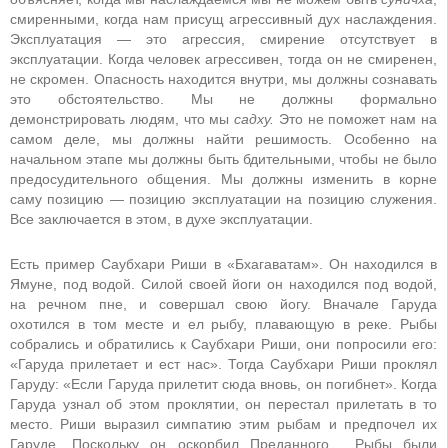
смиренными, когда нам присущ агрессивный дух наслаждения.
Эксплуатация — это агрессия, смирение отсутствует в
эксплуатации. Когда человек агрессивен, тогда он не смиренен,
не скромен. Опасность находится внутри, мы должны сознавать
это обстоятельство. Мы не должны формально
демонстрировать людям, что мы
садху.
Это не поможет нам на
самом деле, мы должны найти решимость. Особенно на
начальном этапе мы должны быть бдительными, чтобы не было
предосудительного общения. Мы должны изменить в корне
саму позицию — позицию эксплуатации на позицию служения.
Все заключается в этом, в духе эксплуатации.
Есть пример Саубхари Риши в «Бхагаватам». Он находился в
Ямуне, под водой. Силой своей йоги он находился под водой,
на речном пне, и совершал свою йогу. Вначале Гаруда
охотился в том месте и ел рыбу, плавающую в реке. Рыбы
собрались и обратились к Саубхари Риши, они попросили его:
«Гаруда прилетает и ест нас». Тогда Саубхари Риши проклял
Гаруду: «Если Гаруда прилетит сюда вновь, он погибнет». Когда
Гаруда узнал об этом проклятии, он перестал прилетать в то
место. Риши выразил симпатию этим рыбам и предпочел их
Гаруде. Поскольку он оскорбил Преданного… Рыбы были