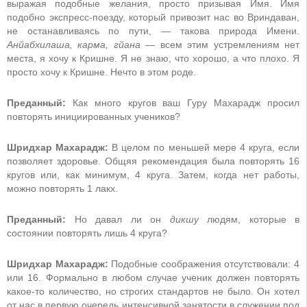
выражая подобные желания, просто призывая Имя. Имя
подобно экспресс-поезду, который привозит нас во Вриндаван,
не останавливаясь по пути, — такова природа Имени.
Анйабхилаша, карма, гйана
— всем этим устремлениям нет
места, я хочу к Кришне. Я не знаю, что хорошо, а что плохо. Я
просто хочу к Кришне. Нечто в этом роде.
Преданный:
Как много кругов ваш Гуру Махарадж просил
повторять инициированных учеников?
Шридхар Махарадж:
В целом по меньшей мере 4 круга, если
позволяет здоровье. Общяя рекомендация была повторять 16
кругов или, как минимум, 4 круга. Затем, когда нет работы,
можно повторять 1 лакх.
Преданный:
Но давал ли он
дикшу
людям, которые в
состоянии повторять лишь 4 круга?
Шридхар Махарадж:
Подобные соображения отсутствовали: 4
или 16. Формально в любом случае ученик должен повторять
какое-то количество, но строгих стандартов не было. Он хотел
от нас в первую очередь интенсивной занятости в служении под