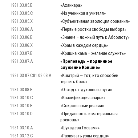
1981.03.05.B
«Аханкара»
1981.03.05.C
«Из учеников в учителя»
1981.03.05.X
«Субъективная эволюция сознания»
1981.03.06.A
«Первые ростки свободы выбора»
1981.03.06.B
«Знание – ложный путь к Абсолюту»
1981.03.06.X
«Храм в каждом сердце»
1981.03.07.B
«Кришна кама – желание служить»
1981.03.07.A
«Проповедь – подлинное
служение Кришне»
1981.03.07.C81.03.08.A
«Кшатрий — тот, кто способен
терпеть боль»
1981.03.08.B
«Отход от духовного пути»
1981.03.10.C
«Квалификация ачарьи»
1981.03.10.B
«Сокровенные реалии»
1981.03.10.D
«Преданность и материальная
роскошь»
1981.03.10.A
«Шукадева Госвами»
1981.03.12.C
«Развязать узлы сердца»