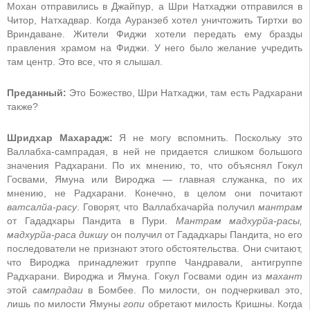
Мохан отправились в Джайпур, а Шри Натхаджи отправился в
Читор, Натхадвар. Когда Ауранзеб хотел уничтожить Тиртхи во
Вриндаване. Жители Фиджи хотели передать ему бразды
правления храмом на Фиджи. У него было желание учредить
там центр. Это все, что я слышал.
Преданный:
Это Божество, Шри Натхаджи, там есть Радхарани
также?
Шридхар Махарадж:
Я не могу вспомнить. Поскольку это
Валлабха-сампрадая, в ней не придается слишком большого
значения Радхарани. По их мнению, то, что объяснял Гокул
Госвами, Ямуна или Вироджа — главная служанка, по их
мнению, не Радхарани. Конечно, в целом они почитают
ватсалйа-расу
. Говорят, что Валлабхачарйа получил
мантрам
от Гададхары Пандита в Пури.
Мантрам мадхурйа-расы,
мадхурйа-раса дикшу
он получил от Гададхары Пандита, но его
последователи не признают этого обстоятельства. Они считают,
что Вироджа принадлежит группе Чандравали, антигруппе
Радхарани. Вироджа и Ямуна. Гокул Госвами один из
махант
этой
сампрадаи
в Бомбее. По милости, он подчеркивал это,
лишь по милости Ямуны
гопи
обретают милость Кришны. Когда