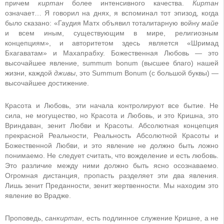
причем
киртан
более интенсивного качества.
Киртан
означает… Я говорил на днях, я вспоминал тот эпизод, когда
было сказано: «Гаудия Матх объявил тоталитарную войну
майе
и всем иным, существующим в мире, религиозным
концепциям», и авторитетом здесь является «Шримад
Бхагаватам» и Махапрабху. Божественная Любовь — это
высочайшее явление, summum bonum (высшее благо) нашей
жизни, каждой
дживы
, это Summum Bonum (с большой буквы) —
высочайшее достижение.
Красота и Любовь, эти начала контролируют все бытие. Не
сила, не могущество, но Красота и Любовь, и это Кришна, это
Вриндаван, зенит Любви и Красоты. Абсолютная концепция
прекрасной Реальности, Реальность Абсолютной Красоты и
Божественной Любви, и это явление не должно быть ложно
понимаемо. Не следует считать, что вожделение и есть любовь.
Это различие между ними должно быть ясно осознаваемо.
Огромная дистанция, пропасть разделяет эти два явления.
Лишь зенит Преданности, зенит жертвенности. Мы находим это
явление во Врадже.
Проповедь,
санкиртан
, есть подлинное служение Кришне, а не