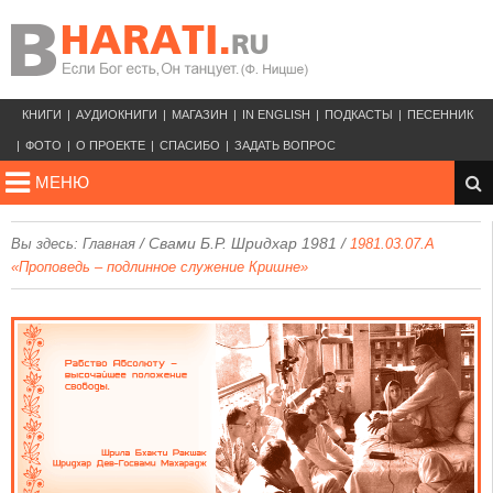
КНИГИ
АУДИОКНИГИ
МАГАЗИН
IN ENGLISH
ПОДКАСТЫ
ПЕСЕННИК
ФОТО
О ПРОЕКТЕ
СПАСИБО
ЗАДАТЬ ВОПРОС
МЕНЮ
/
Свами Б.Р. Шридхар 1981
/
Вы здесь:
Главная
1981.03.07.A
«Проповедь – подлинное служение Кришне»