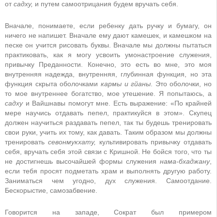
от
садху,
и путем самоотрицания будем вручать себя.
Вначале, понимаете, если ребенку дать ручку и бумагу, он
ничего не напишет. Вначале ему дают камешек, и камешком на
песке он учится рисовать буквы. Вначале мы должны пытаться
практиковать, как я могу усвоить умонастроение служения,
привычку Преданности. Конечно, это есть во мне, это моя
внутренняя надежда, внутренняя, глубинная функция, но эта
функция скрыта оболочками
кармы и гйаны
. Это оболочки, но
то мое внутреннее богатство, мое утешение. Я попытаюсь, а
садху
и Вайшнавы помогут мне. Есть выражение: «По крайней
мере научись отдавать пепел, практикуйся в этом». Скупец
должен научиться раздавать пепел, так ты будешь тренировать
свои руки, учить их тому, как давать. Таким образом мы должны
тренировать
севонмукхату,
культивировать привычку отдавать
себя, вручать себя этой связи с Кришной. Не бойся того, что ты
не достигнешь высочайшей формы служения
нама-бхаджану
,
если тебя просят подметать храм и выполнять другую работу.
Заниматься чем угодно, дух служения. Самоотдание.
Бескорыстие, самозабвение.
Говорится на западе, Сократ был примером