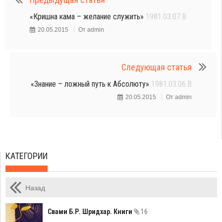
«Кришна кама – желание служить»
1981.03.07.B
20.05.2015
От
admin
Следующая статья
«Знание – ложный путь к Абсолюту»
1981.03.06.B
20.05.2015
От
admin
КАТЕГОРИИ
Назад
Свами Б.Р. Шридхар. Книги
16