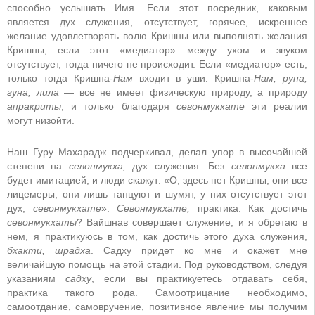
способно услышать Имя. Если этот посредник, каковым
является дух служения, отсутствует, горячее, искреннее
желание удовлетворять волю Кришны или выполнять желания
Кришны, если этот «медиатор» между ухом и звуком
отсутствует, тогда ничего не происходит. Если «медиатор» есть,
только тогда Кришна-
Нам
входит в уши. Кришна-
Нам, рупа,
гуна, лила
— все не имеет физическую природу, а природу
апракриты
, и только благодаря
севонмукхате
эти реалии
могут низойти.
Наш Гуру Махарадж подчеркивал, делал упор в высочайшей
степени на
севонмукха,
дух служения. Без
севонмукха
все
будет имитацией, и люди скажут: «О, здесь нет Кришны, они все
лицемеры, они лишь танцуют и шумят, у них отсутствует этот
дух,
севонмукхате
».
Севонмукхате,
практика. Как достичь
севонмукхаты
? Вайшнав совершает служение, и я обретаю в
нем, я практикуюсь в том, как достичь этого духа служения,
бхакти, шрадха
. Садху придет ко мне и окажет мне
величайшую помощь на этой стадии. Под руководством, следуя
указаниям
садху
, если вы практикуетесь отдавать себя,
практика такого рода. Самоотрицание необходимо,
самоотдание, самовручение, позитивное явление мы получим