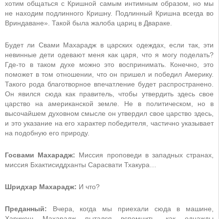
хотим общаться с Кришной самым интимным образом, но мы
не находим подлинного Кришну. Подлинный Кришна всегда во
Вриндаване». Такой была жалоба цариц в Двараке.
Будет ли Свами Махарадж в царских одеждах, если так, эти
невинные дети одевают меня как царя, что я могу поделать?
Где-то в таком духе можно это воспринимать. Конечно, это
поможет в том отношении, что он пришел и победил Америку.
Такого рода благотворное впечатление будет распространено.
Он явился сюда как правитель, чтобы утвердить здесь свое
царство на американской земле. Не в политическом, но в
высочайшем духовном смысле он утвердил свое царство здесь,
и это указание на его характер победителя, частично указывает
на подобную его природу.
Госвами Махарадж:
Миссия проповеди в западных странах,
миссия Бхактисиддханты Сарасвати Тхакура…
Шридхар Махарадж:
И что?
Преданный:
Вчера, когда мы приехали сюда в машине,
Харикеш Махарадж пытался вспомнить, как однажды