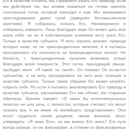
Его в качестве объекта, мы стремимся узнать Его природу, если
мы действуем так, мы можем оказаться не готовы принять
спонтанный поток, который приходит к нам. Мы занимаемся
преследованием диких гусей (заведомо бессмысленным
занятием). Я собираюсь познать Его, Неизмеримого я
собираюсь измерить. Лишь благодаря вере Он может дать мне
знать себя, но не я собственными усилиями могу знать Его.
Только в качестве субъекта. Я могу изучать реалии, природа
которых ниже, но не трансцендентные явления, и я пытаюсь
проецировать эту склонность на трансцендентное начало. Но
близость с трансцендентным началом возможна только
благодаря моей покорности. Этот поток, приходящий свыше,
пробудит меня: «Я такой, ты такой», Он покажет. Он остается
субъектом, я не могу проецировать на него мою позицию в
качестве субъекта. Только таким образом Он может низойти,
открыть себя. Но если я пытаюсь анализировать Его природу в
качестве субъекта, рассматривая Его как объект, эти старания
обречены. Брахма говорит: «О каких бы интеллектуальных
гигантах ни шла речь, о личностях, которые считают, что могут
познать все, я не имею ни малейшего представления». Они
могут гордиться своим разумом, своим знанием, могут
утверждать: «Я знаю Его», но как можно Его знать? Его пути
всегда разные, он не фиксирован, в отличие от фиксированных