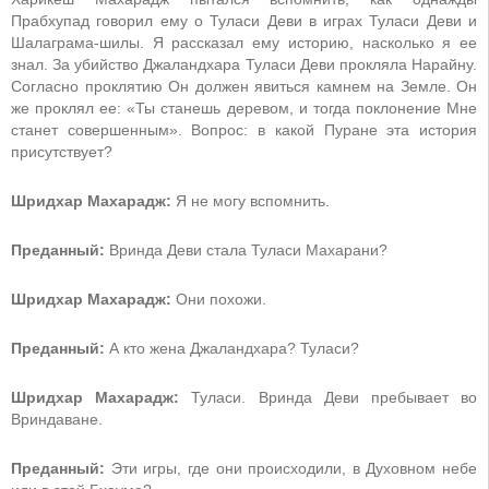
Прабхупад говорил ему о Туласи Деви в играх Туласи Деви и
Шалаграма-шилы. Я рассказал ему историю, насколько я ее
знал. За убийство Джаландхара Туласи Деви прокляла Нарайну.
Согласно проклятию Он должен явиться камнем на Земле. Он
же проклял ее: «Ты станешь деревом, и тогда поклонение Мне
станет совершенным». Вопрос: в какой Пуране эта история
присутствует?
Шридхар Махарадж:
Я не могу вспомнить.
Преданный:
Вринда Деви стала Туласи Махарани?
Шридхар Махарадж:
Они похожи.
Преданный:
А кто жена Джаландхара? Туласи?
Шридхар Махарадж:
Туласи. Вринда Деви пребывает во
Вриндаване.
Преданный:
Эти игры, где они происходили, в Духовном небе