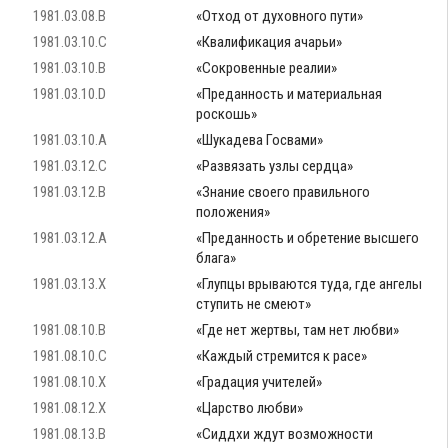
1981.03.08.B
«Отход от духовного пути»
1981.03.10.C
«Квалификация ачарьи»
1981.03.10.B
«Сокровенные реалии»
1981.03.10.D
«Преданность и материальная
роскошь»
1981.03.10.A
«Шукадева Госвами»
1981.03.12.C
«Развязать узлы сердца»
1981.03.12.B
«Знание своего правильного
положения»
1981.03.12.A
«Преданность и обретение высшего
блага»
1981.03.13.X
«Глупцы врываются туда, где ангелы
ступить не смеют»
1981.08.10.B
«Где нет жертвы, там нет любви»
1981.08.10.C
«Каждый стремится к расе»
1981.08.10.X
«Градация учителей»
1981.08.12.X
«Царство любви»
1981.08.13.B
«Сиддхи ждут возможности