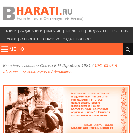
КНИГИ
АУДИОКНИГИ
МАГАЗИН
IN ENGLISH
ПОДКАСТЫ
ПЕСЕННИК
ФОТО
О ПРОЕКТЕ
СПАСИБО
ЗАДАТЬ ВОПРОС
МЕНЮ
/
Свами Б.Р. Шридхар 1981
/
Вы здесь:
Главная
1981.03.06.B
«Знание – ложный путь к Абсолюту»