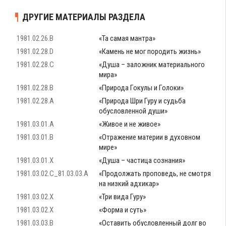
ДРУГИЕ МАТЕРИАЛЫ РАЗДЕЛА
1981.02.26.B
«Та самая мантра»
1981.02.28.D
«Камень не мог породить жизнь»
1981.02.28.C
«Душа – заложник материального
мира»
1981.02.28.B
«Природа Гокулы и Голоки»
1981.02.28.A
«Природа Шри Гуру и судьба
обусловленной души»
1981.03.01.A
«Живое и не живое»
1981.03.01.B
«Отражение материи в духовном
мире»
1981.03.01.X
«Душа – частица сознания»
1981.03.02.C_81.03.03.A
«Продолжать проповедь, не смотря
на низкий адхикар»
1981.03.02.X
«Три вида Гуру»
1981.03.02.X
«Форма и суть»
1981.03.03.B
«Оставить обусловленный долг во