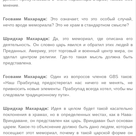
мнение.
Госвами Махарадж:
Это означает, что это особый случай,
нечто вроде мемориала? Это не храм в стандартном смысле?
Шридхар Махарадж:
Да, это мемориал, где описана его
деятельность. Он словно царь явился и обратил этих людей в
Преданных. Америку, этот торговый и военный центр мира, он
зделал центром религии. Где-то такая мысль должна быть
представлена.
Госвами Махарадж:
Один из вопросов членов GBS таков:
«Наш Прабхупад предостерегал нас ничего не менять, не
привносить новые элементы. Прабхупад всегда хотел, чтобы мы
следовали традиционному пути».
Шридхар Махарадж:
Идея в целом будет такой касательно
поклонения в храмах, но в определенных местах, как в Нава-
Вриндаване, он представлен как царь. Вриндаван был основан
царем. Какое-то объяснение должно быть дано людям, которые
посещают этот мемориал, почему в такой царской форме он