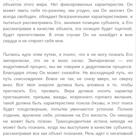
объектов этого мира. Нет фиксированных характеристик. Он
может явить себя по-разному, как угодно, как Он захочет. Он
всегда свободен, обладает безграничными характеристиками, и
пытаться рассматривать Его, занимая позицию субъекта, а Его
рассматривая в качестве объекта, эта позиция будет тщетной,
будет препятствием. В этом случае Он не низойдет в мое
сердце и не откроет себя мне.
Пытаясь идти этим путем, я понял, что я не могу познать Его
эмпирически, это не в моих силах. Эмпирически — это
индуктивный процесс, мы же говорим о дедуктивном процессе.
Благодаря этому Он может снизойти. Не восходящий путь, но
путь снисхождения. Вовсе не так, не снизу вверх, но сверху
вниз. Вся твоя энергия должна быть вложена в то, чтобы
пригласить Его, призвать. Вера должна носить характер
приглашения, призыва, жажды, искреннего горячего желания,
такой должна быть характеристика поиска
дживы,
и этот поиск
будет плодотворным, попытки увенчаются успехом. Полное
отдание, вручение себя, упование на Его милость. Он никогда
не может быть познан. Трансцендентная истина никогда не
может быть познана, когда мы выступаем в качестве субъекта,
рассматривая все как объект познания. Речь идет о негативной