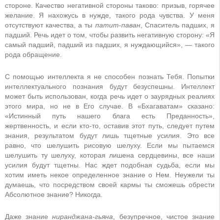
стороне. Качество негативной стороны таково: призыв, горячее
желание. Я нахожусь в нужде, такого рода чувства. У меня
отсутствуют качества, а ты
патит-паван
, Спаситель падших, я
падший. Речь идет о том, чтобы развить негативную сторону: «Я
самый падший, падший из падших, я нуждающийся», — такого
рода обращение.
С помощью интеллекта я не способен познать Тебя. Попытки
интеллектуального познания будут безуспешны. Интеллект
может быть использован, когда речь идет о заурядных реалиях
этого мира, но не в Его случае. В «Бхагаватам» сказано:
«Истинный путь нашего блага есть Преданность»,
жертвенность, и если кто-то, оставив этот путь, следует путем
знания, результатом будут лишь тщетные усилия. Это все
равно, что шелушить рисовую шелуху. Если мы пытаемся
шелушить ту шелуху, которая лишена сердцевины, все наши
усилия будут тщетны. Нас ждет подобная судьба, если мы
хотим иметь некое определенное знание о Нем. Неужели ты
думаешь, что посредством своей кармы ты сможешь обрести
Абсолютное знание? Никогда.
Даже знание
ниранджана-гьяна
, безупречное, чистое знание