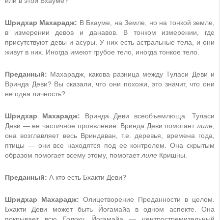
или в этой Бхауме?
Шридхар Махарадж:
В Бхауме, на Земле, но на тонкой земле,
в измерении девов и данавов. В тонком измерении, где
присутствуют девы и асуры. У них есть астральные тела, и они
живут в них. Иногда имеют грубое тело, иногда тонкое тело.
Преданный:
Махарадж, какова разница между Туласи Деви и
Вринда Деви? Вы сказали, что они похожи, это значит, что они
не одна личность?
Шридхар Махарадж:
Вринда Деви всеобъемлюща. Туласи
Деви — ее частичное проявление. Вринда Деви помогает
лиле
,
она возглавляет весь Вриндаван, т.е. деревья, времена года,
птицы — они все находятся под ее контролем. Она скрытым
образом помогает всему этому, помогает
лиле
Кришны.
Преданный:
А кто есть Бхакти Деви?
Шридхар Махарадж:
Олицетворение Преданности в целом.
Бхакти Деви может быть Йогамайа в одном аспекте. Она
покрывает всю Голоку. Йогамайа — центростремительный