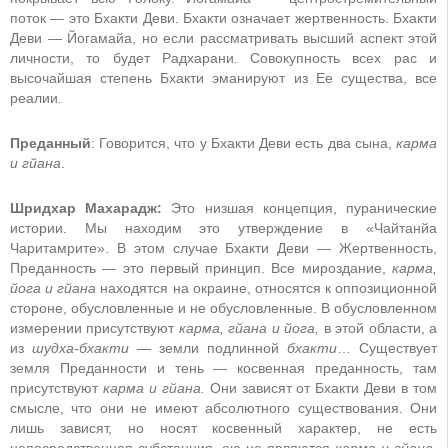
поток — это Бхакти Деви. Бхакти означает жертвенность. Бхакти
Деви — Йогамайа, но если рассматривать высший аспект этой
личности, то будет Радхарани. Совокупность всех рас и
высочайшая степень Бхакти эманируют из Ее существа, все
реалии.
Преданный
: Говорится, что у Бхакти Деви есть два сына,
карма
и гйана
.
Шридхар Махарадж:
Это низшая концепция, пуранические
истории. Мы находим это утверждение в «Чайтанйа
Чаритамрите». В этом случае Бхакти Деви — Жертвенность,
Преданность — это первый принцип. Все мироздание,
карма,
йога и гйана
находятся на окраине, относятся к оппозиционной
стороне, обусловленные и не обусловленные. В обусловленном
измерении присутствуют
карма, гйана и йога,
в этой области, а
из
шудха-бхакти
— земли подлинной
бхакти
… Существует
земля Преданности и тень — косвенная преданность, там
присутствуют
карма и гйана.
Они зависят от Бхакти Деви в том
смысле, что они не имеют абсолютного существования. Они
лишь зависят, но носят косвенный характер, не есть
непосредственная субстанция, ею не являются
карма и гйана.