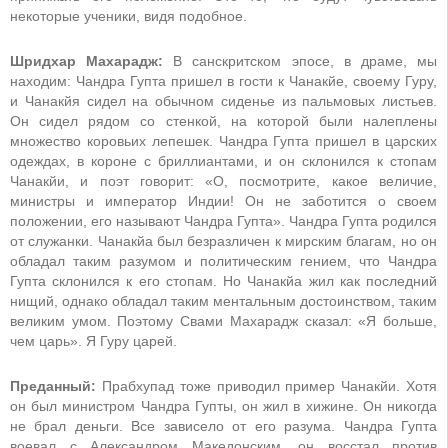
некоторые ученики, видя подобное.
Шридхар Махарадж:
В санскритском эпосе, в драме, мы
находим: Чандра Гупта пришел в гости к Чанакйе, своему Гуру,
и Чанакйя сидел на обычном сиденье из пальмовых листьев.
Он сидел рядом со стенкой, на которой были налеплены
множество коровьих лепешек. Чандра Гупта пришел в царских
одеждах, в короне с бриллиантами, и он склонился к стопам
Чанакйи, и поэт говорит: «О, посмотрите, какое величие,
министры и император Индии! Он не заботится о своем
положении, его называют Чандра Гупта». Чандра Гупта родился
от служанки. Чанакйа был безразличен к мирским благам, но он
обладал таким разумом и политическим гением, что Чандра
Гупта склонился к его стопам. Но Чанакйа жил как последний
нищий, однако обладал таким ментальным достоинством, таким
великим умом. Поэтому Свами Махарадж сказал: «Я больше,
чем царь». Я Гуру царей.
Преданный:
Прабхупад тоже приводил пример Чанакйи. Хотя
он был министром Чандра Гупты, он жил в хижине. Он никогда
не брал деньги. Все зависело от его разума. Чандра Гупта
воевал с Александром Македонским, он восстал против