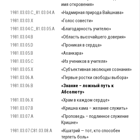
имя откровения»
1981.03.03.C_81.03.04.A
«Надмирная природа Вайшнава»
1981.03.03.X
«Голос совести»
1981.03.04.C_81.03.05.A
«Благодарность учителю»
1981.03.04.B
«Область высочайшего доверия»
1981.03.05.D
«Проникая в сердца»
1981.03.05.B
«Аханкара»
1981.03.05.C
«Из учеников в учителя»
1981.03.05.X
«Субъективная эволюция сознания»
1981.03.06.A
«Первые ростки свободы выбора»
1981.03.06.B
«Знание – ложный путь к
Абсолюту»
1981.03.06.X
«Храм в каждом сердце»
1981.03.07.B
«Кришна кама – желание служить»
1981.03.07.A
«Проповедь – подлинное служение
Кришне»
1981.03.07.C81.03.08.A
«Кшатрий — тот, кто способен
терпеть боль»