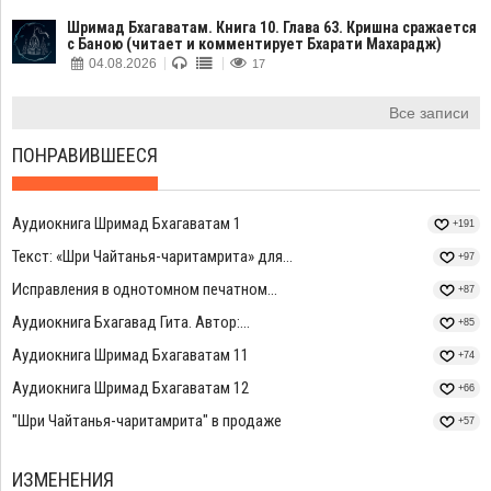
Шримад Бхагаватам. Книга 10. Глава 63. Кришна сражается
с Баною (читает и комментирует Бхарати Махарадж)
04.08.2026
17
Все записи
ПОНРАВИВШЕЕСЯ
Аудиокнига Шримад Бхагаватам 1
+191
Текст: «Шри Чайтанья-чаритамрита» для...
+97
Исправления в однотомном печатном...
+87
Аудиокнига Бхагавад Гита. Автор:...
+85
Аудиокнига Шримад Бхагаватам 11
+74
Аудиокнига Шримад Бхагаватам 12
+66
"Шри Чайтанья-чаритамрита" в продаже
+57
ИЗМЕНЕНИЯ