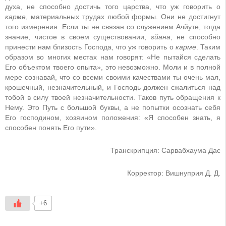
духа, не способно достичь того царства, что уж говорить о
карме
, материальных трудах любой формы. Они не достигнут
того измерения. Если ты не связан со служением Ачйуте, тогда
знание, чистое в своем существовании,
гйана
, не способно
принести нам близость Господа, что уж говорить о
карме
. Таким
образом во многих местах нам говорят: «Не пытайся сделать
Его объектом твоего опыта», это невозможно. Моли и в полной
мере сознавай, что со всеми своими качествами ты очень мал,
крошечный, незначительный, и Господь должен сжалиться над
тобой в силу твоей незначительности. Таков путь обращения к
Нему. Это Путь с большой буквы, а не попытки осознать себя
Его господином, хозяином положения: «Я способен знать, я
способен понять Его пути».
Транскрипция: Сарвабхаума Дас
Корректор: Вишнуприя Д. Д.
+6