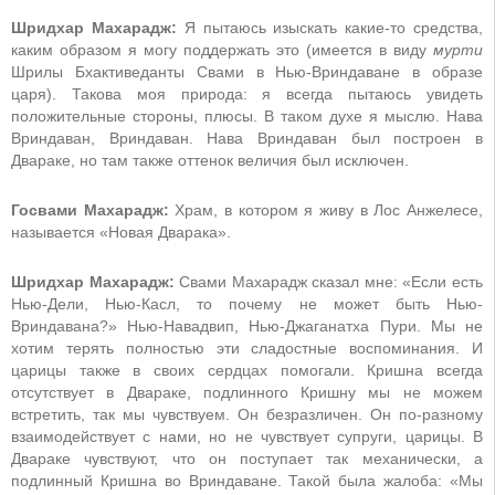
Шридхар Махарадж:
Я пытаюсь изыскать какие-то средства,
каким образом я могу поддержать это (имеется в виду
мурти
Шрилы Бхактиведанты Свами в Нью-Вриндаване в образе
царя). Такова моя природа: я всегда пытаюсь увидеть
положительные стороны, плюсы. В таком духе я мыслю. Нава
Вриндаван, Вриндаван. Нава Вриндаван был построен в
Двараке, но там также оттенок величия был исключен.
Госвами Махарадж:
Храм, в котором я живу в Лос Анжелесе,
называется «Новая Дварака».
Шридхар Махарадж:
Свами Махарадж сказал мне: «Если есть
Нью-Дели, Нью-Касл, то почему не может быть Нью-
Вриндавана?» Нью-Навадвип, Нью-Джаганатха Пури. Мы не
хотим терять полностью эти сладостные воспоминания. И
царицы также в своих сердцах помогали. Кришна всегда
отсутствует в Двараке, подлинного Кришну мы не можем
встретить, так мы чувствуем. Он безразличен. Он по-разному
взаимодействует с нами, но не чувствует супруги, царицы. В
Двараке чувствуют, что он поступает так механически, а
подлинный Кришна во Вриндаване. Такой была жалоба: «Мы