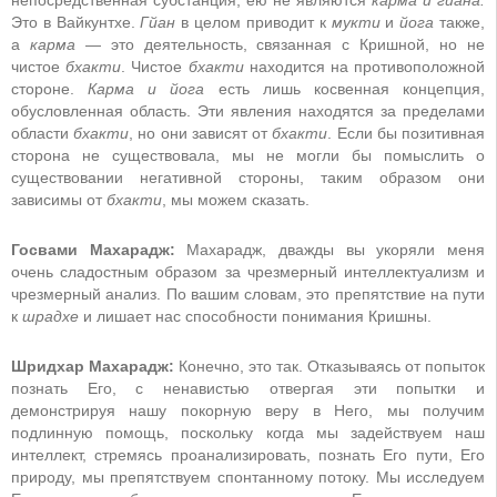
Это в Вайкунтхе.
Гйан
в целом приводит к
мукти
и
йога
также,
а
карма
— это деятельность, связанная с Кришной, но не
чистое
бхакти
. Чистое
бхакти
находится на противоположной
стороне.
Карма и йога
есть лишь косвенная концепция,
обусловленная область. Эти явления находятся за пределами
области
бхакти
, но они зависят от
бхакти
. Если бы позитивная
сторона не существовала, мы не могли бы помыслить о
существовании негативной стороны, таким образом они
зависимы от
бхакти
, мы можем сказать.
Госвами Махарадж:
Махарадж, дважды вы укоряли меня
очень сладостным образом за чрезмерный интеллектуализм и
чрезмерный анализ. По вашим словам, это препятствие на пути
к
шрадхе
и лишает нас способности понимания Кришны.
Шридхар Махарадж:
Конечно, это так. Отказываясь от попыток
познать Его, с ненавистью отвергая эти попытки и
демонстрируя нашу покорную веру в Него, мы получим
подлинную помощь, поскольку когда мы задействуем наш
интеллект, стремясь проанализировать, познать Его пути, Его
природу, мы препятствуем спонтанному потоку. Мы исследуем