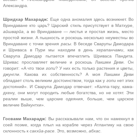
Александра.
Шридхар Махарадж:
Еще одна аномалия здесь возникнет. Во
Вриндаване кто царь? Царский стиль присутствует в Матхуре,
айшварйа
, а во Вриндаване — листья и простая жизнь, место
простой жизни. А пышность и роскошь несколько неуместны во
Вриндаване с точки зрения
расы
. В беседе Сварупы Дамодара
и Шриваса в Пури мы находим в день
херапанчами
, как
Сварупа Дамодар пытается впечатлить Шриваса Пандита.
Шривас прославляет величие и роскошь Лакшми Деви. Он
говорит: «А что твои
гопи
? У них есть только растения и цветы,
джунгли. Какова их собственность? А моя Лакшми Деви
обладает столь великим достоинством, тогда как у
гопи
нет этих
достояний». И Сварупа Дамодар отвечает: «Калпа-тару, кама-
дхену, они могут породить любые богатства, но не хотят. Эти
реалии выше, чем царские одеяния, больше, чем царское
величие Вайкунтхи».
Госвами Махарадж:
Вы рассказывали нам, что он намекнул в
соей поэме, когда плыл на корабле через Атлантику на свою
склонность к
сакхйа-расе
. Это, возможно,
абхас
.