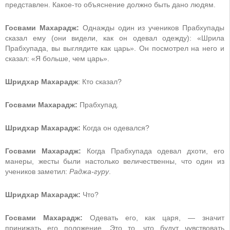
представлен. Какое-то объяснение должно быть дано людям.
Госвами Махарадж:
Однажды один из учеников Прабхупады
сказал ему (они видели, как он одевал одежду): «Шрила
Прабхупада, вы выглядите как царь». Он посмотрел на него и
сказал: «Я больше, чем царь».
Шридхар Махарадж
: Кто сказал?
Госвами Махарадж:
Прабхупад.
Шридхар Махарадж:
Когда он одевался?
Госвами Махарадж:
Когда Прабхупада одевал дхоти, его
манеры, жесты были настолько величественны, что один из
учеников заметил:
Раджа-гуру
.
Шридхар Махарадж:
Что?
Госвами Махарадж:
Одевать его, как царя, — значит
принижать его положение. Это то, что будут чувствовать