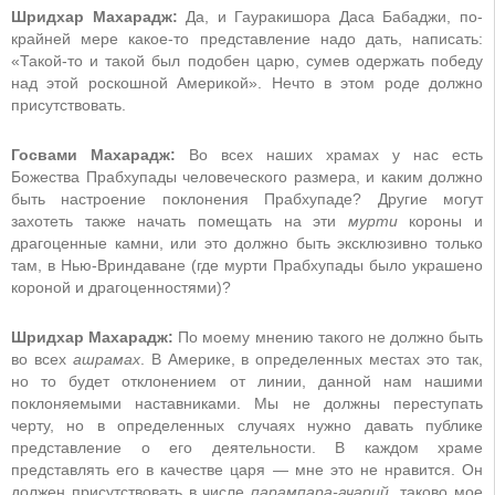
Шридхар Махарадж:
Да, и Гауракишора Даса Бабаджи, по-
крайней мере какое-то представление надо дать, написать:
«Такой-то и такой был подобен царю, сумев одержать победу
над этой роскошной Америкой». Нечто в этом роде должно
присутствовать.
Госвами Махарадж:
Во всех наших храмах у нас есть
Божества Прабхупады человеческого размера, и каким должно
быть настроение поклонения Прабхупаде? Другие могут
захотеть также начать помещать на эти
мурти
короны и
драгоценные камни, или это должно быть эксклюзивно только
там, в Нью-Вриндаване (где мурти Прабхупады было украшено
короной и драгоценностями)?
Шридхар Махарадж:
По моему мнению такого не должно быть
во всех
ашрамах
. В Америке, в определенных местах это так,
но то будет отклонением от линии, данной нам нашими
поклоняемыми наставниками. Мы не должны переступать
черту, но в определенных случаях нужно давать публике
представление о его деятельности. В каждом храме
представлять его в качестве царя — мне это не нравится. Он
должен присутствовать в числе
парампара-ачарий
, таково мое