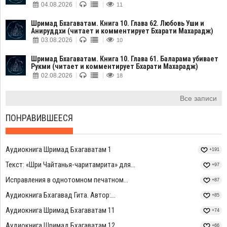
04.08.2026
11
Шримад Бхагаватам. Книга 10. Глава 62. Любовь Уши и
Анируддхи (читает и комментирует Бхарати Махарадж)
03.08.2026
10
Шримад Бхагаватам. Книга 10. Глава 61. Баларама убивает
Рукми (читает и комментирует Бхарати Махарадж)
02.08.2026
18
Все записи
ПОНРАВИВШЕЕСЯ
Аудиокнига Шримад Бхагаватам 1
+191
Текст: «Шри Чайтанья-чаритамрита» для...
+97
Исправления в однотомном печатном...
+87
Аудиокнига Бхагавад Гита. Автор:...
+85
Аудиокнига Шримад Бхагаватам 11
+74
Аудиокнига Шримад Бхагаватам 12
+66