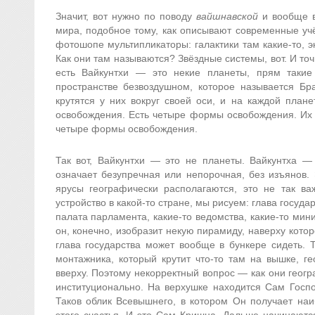
Значит, вот нужно по поводу
вайшнавской
и вообще в
мира, подобное тому, как описывают современные учё
фотошопе мультипликаторы: галактики там какие-то, э
Как они там называются? Звёздные системы, вот. И то
есть Вайкунтхи — это некие планеты, прям такие
пространстве безвоздушном, которое называется Б
крутятся у них вокруг своей оси, и на каждой плане
освобождения. Есть четыре формы освобождения. Их 
четыре формы освобождения.
Так вот, Вайкунтхи — это не планеты. Вайкунтха —
означает безупречная или непорочная, без изъянов. 
ярусы географически располагаются, это не так ва
устройство в какой-то стране, мы рисуем: глава госуд
палата парламента, какие-то ведомства, какие-то мини
он, конечно, изобразит некую пирамиду, наверху кото
глава государства может вообще в бункере сидеть. 
монтажника, который крутит что-то там на вышке, ге
вверху. Поэтому некорректный вопрос — как они геогр
институционально. На верхушке находится Сам Госпо
Таков облик Всевышнего, в котором Он получает наи
этого счастья. И это Сам Кришна. Дальше начинаются