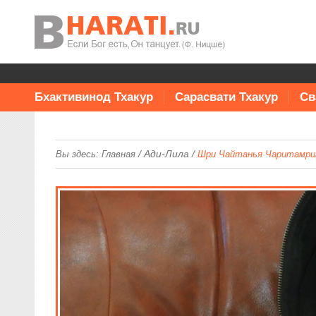
Бхактивинод Тхакур
Сарасвати Тхакур
Св
/
Ади-Лила
/
Вы здесь:
Главная
Шри Чайтанья Чаритамрита