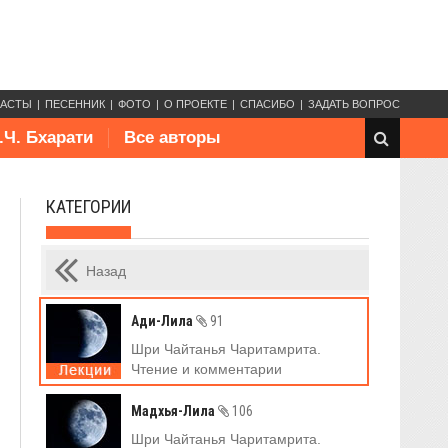
КАСТЫ
ПЕСЕННИК
ФОТО
О ПРОЕКТЕ
СПАСИБО
ЗАДАТЬ ВОПРОС
.Ч. Бхарати
Все авторы
КАТЕГОРИИ
Назад
Ади-Лила
91
Шри Чайтанья Чаритамрита.
Чтение и комментарии
Мадхья-Лила
106
Шри Чайтанья Чаритамрита.