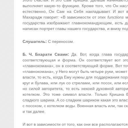
выполняет какую-то функцию. Кроме того, что Он нас
естественно, Он Сам на Себя накладывает. И вот в
Махарадж говорит: «В зависимости от этих
functions
м
государства изображают главнокомандующим, есть даж
написан портрет главы нашего государства, и внизу п
Слушатель:
С переносом.
Б. Ч. Бхарати Свами:
Да. Вот, когда глава госуд
соответствующая и форма. Он соответствует вот это
«главнокомана», он в соответствующей форме. Вот то
«главнокомана», у Него могут быть четыре руки, может
власти, то есть, когда Ему нужны для поддержания по
круг и булава, или лук со стрелами, или посох, или е
но силой авторитета, то есть некоей духовной автор
котелком. Это тоже символ власти. Только Кришна б
сладкого шарика. А со сладким шариком какая это влас
с посохом, с котелком воды. Военная власть или, так с
и так далее.
И вот в зависимости от того, как они все располагаютс