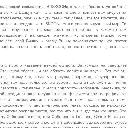
едической космологии. В ISKCONе стали изображать устройство
ные, что Вайкунтха — это некая планета, как вот нам рисуют на
кзопланеты, Млечные пути там и так далее. Эти все крутятся, да?
чно так же преданные в ISKCONе стали рисовать духовный мир. То
 вот округлённые шарики тоже где-то летают в каком-то там
рахмаджйоти. И на каждой планете… ну планеты, видимо, тоже
те есть свой Вишну, и этому Вишну поклоняются те, кто достиг
ещё называют… есть ещё пятая, но она не считается, основных
 это просто название некоей области.
Вайкунтха
на санскрите
Это некая область, и эта область делится на ярусы. Вот как эти
жно, потому что, когда мы рисуем, например, государственное
арства, там правительство, там верхняя палата парламента, нижняя
стерства и так далее. И если попросить изобразить чиновника, то
рой находится глава государства, но физически или географически
То есть географически он может быть ниже правительства, ниже
ографически. Но институционально глава государства находится
афически располагаются, где там что выше, где там что ниже. Это
дь Собственнолично, или Собственно Господь, Сваям Бхагаван.
большее количество счастья и наибольшее разнообразие вкусов
 институты, то есть некие должности, то есть когда Господь уже