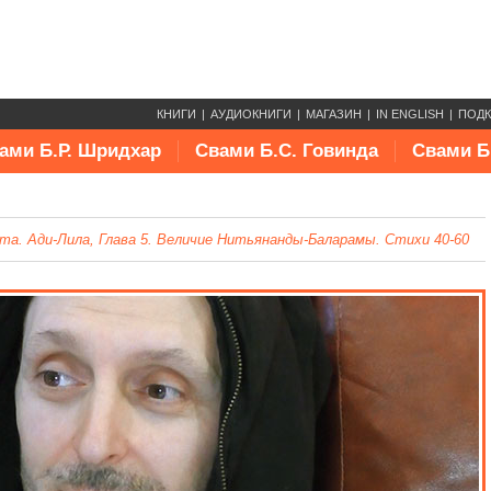
КНИГИ
АУДИОКНИГИ
МАГАЗИН
IN ENGLISH
ПОД
ами Б.Р. Шридхар
Свами Б.С. Говинда
Свами Б
. Ади-Лила, Глава 5. Величие Нитьянанды‑Баларамы. Стихи 40-60