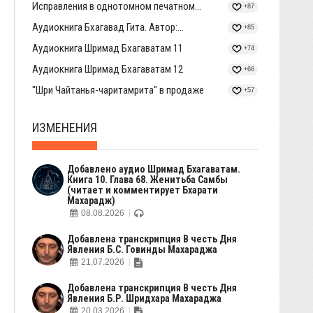
Исправления в однотомном печатном...
+87
Аудиокнига Бхагавад Гита. Автор:...
+85
Аудиокнига Шримад Бхагаватам 11
+74
Аудиокнига Шримад Бхагаватам 12
+66
"Шри Чайтанья-чаритамрита" в продаже
+57
ИЗМЕНЕНИЯ
Добавлено аудио Шримад Бхагаватам.
Книга 10. Глава 68. Женитьба Самбы
(читает и комментирует Бхарати
Махарадж)
08.08.2026
Добавлена транскрипция В честь Дня
Явления Б.С. Говинды Махараджа
21.07.2026
Добавлена транскрипция В честь Дня
Явления Б.Р. Шридхара Махараджа
20.03.2026