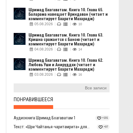
Шримад Бхагаватам. Книга 10. Глава 65.
Баларама навещает Вриндаван (читает и
комментирует Бхарати Махарадж)
05.08.2026
10
Шримад Бхагаватам. Книга 10. Глава 63.
Кришна сражается с Баною (читает и
комментирует Бхарати Махарадж)
04.08.2026
14
Шримад Бхагаватам. Книга 10. Глава 62.
Любовь Уши и Анируддхи (читает и
комментирует Бхарати Махарадж)
03.08.2026
16
Все записи
ПОНРАВИВШЕЕСЯ
Аудиокнига Шримад Бхагаватам 1
+191
Текст: «Шри Чайтанья-чаритамрита» для...
+97