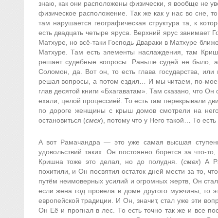
знаю, как они расположены физически, я вообще не ув
физическое расположение. Так же как у нас во сне, т
там нарушается географическая структура та, к кот
есть двадцать четыре яруса. Верхний ярус занимает Г
Матхуре, но всё-таки Господь Двараки в Матхуре ближе
Матхуре. Там есть элементы наслаждения, там Кришн
решает судебные вопросы. Раньше судей не было, 
Соломон, да. Вот он, то есть глава государства, ил
решал вопросы, а потом ездил… И мы читаем, по-моем
глав десятой книги «Бхагаватам». Там сказано, что Он 
ехали, целой процессией. То есть там перекрывали движ
по дороге женщины с крыш домов смотрели на него
остановиться (
смех
), потому что у Него такой… То есть
А вот Рамачандра — это уже самая высшая ступень
удовольствий таких. Он постоянно борется за что-то
Кришна тоже это делал, но до полудня. (
смех
) А Р
похитили, и Он посвятил остаток дней мести за то, ч
путём неимоверных усилий и огромных жертв, Он стал
если жена год провела в доме другого мужчины, то э
европейской традиции. И Он, значит, стал уже эти во
Он Её и прогнал в лес. То есть точно так же и все 