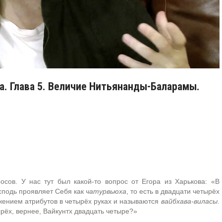
а. Глава 5. Величие Нитьянанды-Баларамы.
осов. У нас тут был какой-то вопрос от Егора из Харькова: «В
сподь проявляет Себя как
чатурвьюха
, то есть в двадцати четырёх
жением атрибутов в четырёх руках и называются
вайбхава-виласы
.
ырёх, вернее, Вайкунтх двадцать четыре?»