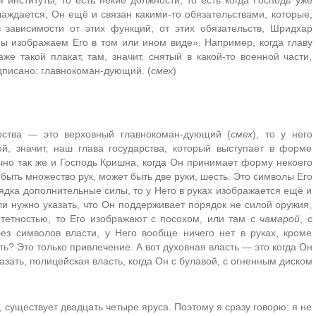
лаждается, Он ещё и связан какими-то обязательствами, которые,
 зависимости от этих функций, от этих обязательств, Шридхар
ы изображаем Его в том или ином виде». Например, когда главу
е такой плакат, там, значит, снятый в какой-то военной части,
одписано: главнокоман-дующий. (
смех
)
арства — это верховный главнокоман-дующий (
смех
), то у него
й, значит, наш глава государства, который выступает в форме
чно так же и Господь Кришна, когда Он принимает форму некоего
 быть множество рук, может быть две руки, шесть. Это символы Его
рядка дополнительные силы, то у Него в руках изображается ещё и
сли нужно указать, что Он поддерживает порядок не силой оружия,
итетностью, то Его изображают с посохом, или там с
чамарой
, с
ез символов власти, у Него вообще ничего нет в руках, кроме
ть? Это только привлечение. А вот духовная власть — это когда Он
казать, полицейская власть, когда Он с булавой, с огненным диском
я, существует двадцать четыре яруса. Поэтому я сразу говорю: я не