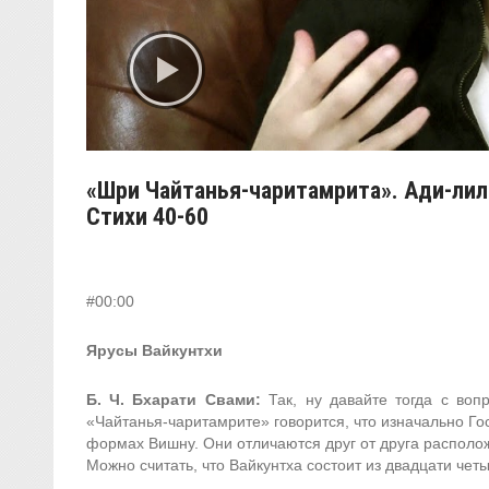
«Шри Чайтанья-чаритамрита». Ади-лил
Стихи 40-60
#00:00
Ярусы Вайкунтхи
Б. Ч. Бхарати Свами:
Так, ну давайте тогда с вопр
«Чайтанья-чаритамрите» говорится, что изначально Го
формах Вишну. Они отличаются друг от друга располо
Можно считать, что Вайкунтха состоит из двадцати чет