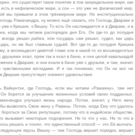
ерен, что существует такое понятие в том запредельном мире, как
о есть в нефизическом мире, а сон — это уже не физический мир,
орой мы привыкли в этом трёхмерном мире. Но институционально
осподь Рамачандра, ну можно ещё сказать, это Господь Двараки в
 уже к Кришне, к Вишну. То есть Он наслаждается и в Двараке, и в
а, когда мы читаем распорядок дня Его, Он где-то до полудня
а всегда решал
раджа
, или государь сам решал, судил, как царь
и царь, он же был главным судьёй. Вот где-то до полудня Кришна
у, в восемьдесят девятой главе или в какой-то из восьмидесятых
с друзьями ехал, прям так и ехал в баню, и они целой кавалькадой
ение в Двараке, и они ехали в баню уже с друзьям, и там, значит,
 чувственными взглядами. И я так понимаю, что Он не мог не
 в Двараке присутствует элемент удовольствия.
 Вайкунтхи, где Господь, если мы читаем «Рамаяну», там нет
, Он борется за улучшение жизненных условий своих подданных.
амачандра улучшал жизнь народа. Потом, значит, у Него жену
тобы вызволить Свою жену у Раваны. Потом, когда Ему это удалось
 бороться за Свою репутацию, потому что в индийском обществе,
то вызывает некоторые подозрения. Не то что у нас. Не то что в
просы решать и понял, что единственный способ — это Её выгнать.
последующие ярусы Вишну — там Господь вершит порядок, вершит