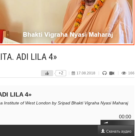
A. ADI LILA 4»
+2
17.08.2018
166
DI LILA 4»
ga Institute of West London by Sripad Bhakti Vigraha Nyasi Maharaj
00:00
Скачать аудио