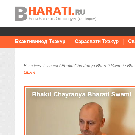
Бхактивинод Тхакур
Сарасвати Тхакур
Св
/
Bhakti Chaytanya Bharati Swami
/
Bha
Вы здесь:
Главная
LILA 4»