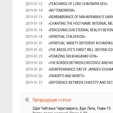
2019-01-12
«TEACHINGS OF LORD CHAITANYA DEV»
2019-01-14
«NO TOMORROW»
2019-01-15
«REMEMBRANCE OF MAHAPRABHU’S SANYA
2019-01-18
«CHANTING THE HOLY NAME: INTERNAL ME
2019-01-18
«PERCEIVING OUR ETERNAL REALITY BEYON
2019-01-18
«SPIRITUAL CHILDHOOD»
2019-01-21
«SPIRITUAL VARIETY. DIFFERENT ACHARYAS
2019-01-22
«THE ABSOLUTE’S SWEET WILL: BEYOND G
2019-01-23
«ITEMIZING SRI BHAGAVAD GITA»
2019-01-24
«THE BORDER BETWEEN EXISTENCE AND NO
2019-01-26
«DISAPPEARANCE DAY OF JAYADEV GOSWA
2019-01-26
«PRAVRTTI AND NIVRTTI»
2019-01-27
«DIFFERENCE BETWEEN CHASTITY AND SEC
Предыдущая статья
Шри Чайтанья Чаритамрита. Ади-Лила, Глава 10.