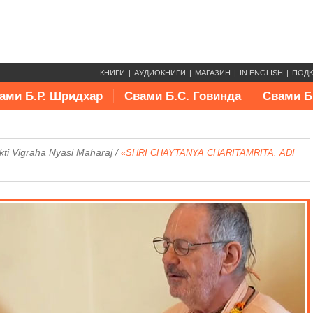
КНИГИ
АУДИОКНИГИ
МАГАЗИН
IN ENGLISH
ПОД
ами Б.Р. Шридхар
Свами Б.С. Говинда
Свами Б
kti Vigraha Nyasi Maharaj
/
«SHRI CHAYTANYA CHARITAMRITA. ADI