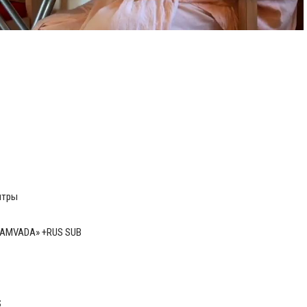
итры
AMVADA» +RUS SUB
S