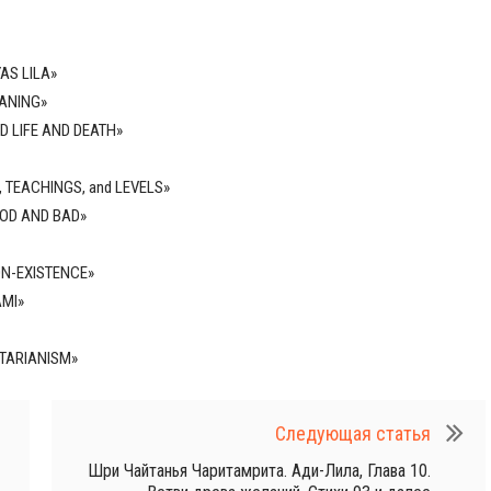
S LILA»
ANING»
D LIFE AND DEATH»
, TEACHINGS, and LEVELS»
OOD AND BAD»
N-EXISTENCE»
MI»
TARIANISM»
Следующая статья
Шри Чайтанья Чаритамрита. Ади-Лила, Глава 10.