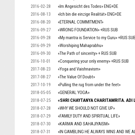
2016-02-28
«Im Angesicht des Todes» ENG+DE
2016-08-13
«Ich bin die einzige Realität» ENG+DE
2016-08-20
«ETERNAL COMMITMENT»
2016-09-27
«WRONG FOUNDATION» +RUS SUB
2016-09-28
«My mantra is Service to my Guru» +RUS SU
2016-09-29
«Worshiping Mahaprabhu»
2016-09-30
«The Path of sincerity» + RUS SUB
2016-10-01
«Conquering your only enemy» +RUS SUB
2017-08-23
«Yoga and Vaishnavism»
2017-08-27
«The Value Of Doubt»
2017-10-19
«Pulling the rug from under the feet»
2018-05-05
«GENERAL YOGA»
2018-07-25
«SHRI CHAYTANYA CHARITAMRITA. ADI L
2018-07-28
«WHY WE SHOULD NOT GIVE UP»
2018-07-29
«FAMILY DUTY AND SPIRITUAL LIFE»
2018-07-30
«KARMA AND SAHAJIYAISM»
2018-07-31
«IN GAMBLING HE ALWAYS WINS AND WE A