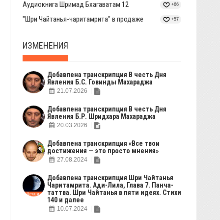
Аудиокнига Шримад Бхагаватам 12
+66
"Шри Чайтанья-чаритамрита" в продаже
+57
ИЗМЕНЕНИЯ
Добавлена транскрипция В честь Дня
Явления Б.С. Говинды Махараджа
21.07.2026
Добавлена транскрипция В честь Дня
Явления Б.Р. Шридхара Махараджа
20.03.2026
Добавлена транскрипция «Все твои
достижения — это просто мнения»
27.08.2024
Добавлена транскрипция Шри Чайтанья
Чаритамрита. Ади-Лила, Глава 7. Панча-
таттва. Шри Чайтанья в пяти идеях. Стихи
140 и далее
10.07.2024