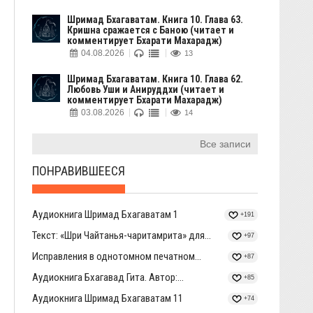
Шримад Бхагаватам. Книга 10. Глава 63.
Кришна сражается с Баною (читает и
комментирует Бхарати Махарадж)
04.08.2026
13
Шримад Бхагаватам. Книга 10. Глава 62.
Любовь Уши и Анируддхи (читает и
комментирует Бхарати Махарадж)
03.08.2026
14
Все записи
ПОНРАВИВШЕЕСЯ
Аудиокнига Шримад Бхагаватам 1
+191
Текст: «Шри Чайтанья-чаритамрита» для...
+97
Исправления в однотомном печатном...
+87
Аудиокнига Бхагавад Гита. Автор:...
+85
Аудиокнига Шримад Бхагаватам 11
+74