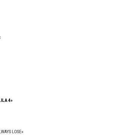
B
ILA 4»
LWAYS LOSE»