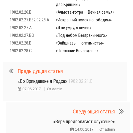
для Кришны»
1982.02.26.B
«Ачьюта-готра — Вечная семья»
1982.02.27.B82.02.28.A
«Искренний поиск непобедим»
1982.02.27.A
«Я не умру, я вечен»
1982.02.27.BO
«Под небом Безграничного»
1982.02.28.B
«Вайшнавы — оптимисты»
1982.02.28.C
«Послание Вьясадевы»
Предыдущая статья
«Во Вриндаване я Радха»
1982.02.21.B
07.06.2017
От
admin
Следующая статья
«Вера предполагает служение»
14.06.2017
От
admin