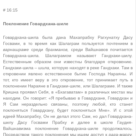
# 16:15
Поклонение Говардхана-шиле
Говардхана-шила была дана Махапрабху Рагхунатху Дасу
Госвами, в то время как Шалаграм пользуется почтением в
варнашраме
среди
брахманов,
среди Вайшнавов почитается
Говардхана-шила. Шалаграмом называют Гандхаки-шилу.
Естественным образом они известны благодаря откровению.
Гандхаки-шила
–
шила,
которую находят в реке Гандхаки. Там в
откровении явлено естественное бытие Господа Нараяны. И
тот, кто имеет веру в это откровение, тот принимает путь в
поклонении Нараяне в Гандхаки-шиле, или Шалаграме. И также
Кришна проявил Себя, в «Бхагаватам» в различных местах мы
находим. Он говорит: «Я пребываю в Говардхане, Говардхан и
Я Сам нераздельно связаны, поэтому любой, кто станет
поклоняться Говардхану, будет поклоняться Мне». И с этой
идеей Махапрабху, Он не делал этого Сам, но дал Говардхана-
шилу Дасу Госвами Прабху и далее в школе Гаудия-
Вайшнавизма поклонение Говардхана-шиле продолжалось.
Посредством такого поклонения мы ищем доступ к
рага-маргу,