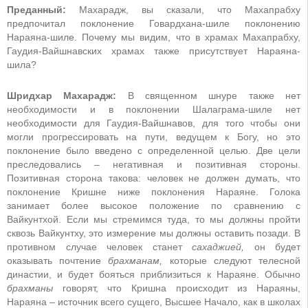
Преданный:
Махарадж, вы сказали, что Махапрабху
предпочитал поклонение Говардхана-шиле поклонению
Нараяна-шиле. Почему мы видим, что в храмах Махапрабху,
Гаудия-Вайшнавских храмах также присутствует Нараяна-
шила?
Шридхар Махарадж:
В священном шнуре также нет
необходимости и в поклонении Шалаграма-шиле нет
необходимости для Гаудия-Вайшнавов, для того чтобы они
могли прогрессировать на пути, ведущем к Богу, но это
поклонение было введено с определенной целью. Две цели
преследовались
–
негативная и позитивная стороны.
Позитивная сторона такова: человек не должен думать, что
поклонение Кришне ниже поклонения Нараяне. Голока
занимает более высокое положение по сравнению с
Вайкунтхой. Если мы стремимся туда, то мы должны пройти
сквозь Вайкунтху, это измерение мы должны оставить позади. В
противном случае человек станет
сахаджией,
он будет
оказывать почтение
брахманам,
которые следуют телесной
династии, и будет бояться приблизиться к Нараяне. Обычно
брахманы
говорят, что Кришна происходит из Нараяны,
Нараяна
–
источник всего сущего, Высшее Начало, как в школах