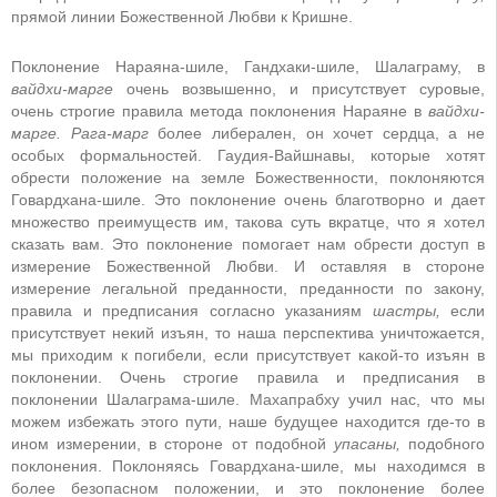
прямой линии Божественной Любви к Кришне.
Поклонение Нараяна-шиле, Гандхаки-шиле, Шалаграму, в
вайдхи-марге
очень возвышенно, и присутствует суровые,
очень строгие правила метода поклонения Нараяне в
вайдхи-
марге. Рага-марг
более либерален, он хочет сердца, а не
особых формальностей. Гаудия-Вайшнавы, которые хотят
обрести положение на земле Божественности, поклоняются
Говардхана-шиле. Это поклонение очень благотворно и дает
множество преимуществ им, такова суть вкратце, что я хотел
сказать вам. Это поклонение помогает нам обрести доступ в
измерение Божественной Любви. И оставляя в стороне
измерение легальной преданности, преданности по закону,
правила и предписания согласно указаниям
шастры,
если
присутствует некий изъян, то наша перспектива уничтожается,
мы приходим к погибели, если присутствует какой-то изъян в
поклонении. Очень строгие правила и предписания в
поклонении Шалаграма-шиле. Махапрабху учил нас, что мы
можем избежать этого пути, наше будущее находится где-то в
ином измерении, в стороне от подобной
упасаны,
подобного
поклонения. Поклоняясь Говардхана-шиле, мы находимся в
более безопасном положении, и это поклонение более