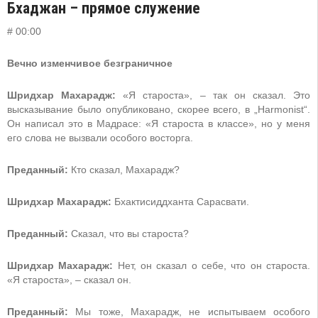
Бхаджан – прямое служение
# 00:00
Вечно изменчивое безграничное
Шридхар Махарадж:
«Я староста», – так он сказал. Это
высказывание было опубликовано, скорее всего, в „Harmonist“.
Он написал это в Мадрасе: «Я староста в классе», но у меня
его слова не вызвали особого восторга.
Преданный:
Кто сказал, Махарадж?
Шридхар Махарадж:
Бхактисиддханта Сарасвати.
Преданный:
Сказал, что вы староста?
Шридхар Махарадж:
Нет, он сказал о себе, что он староста.
«Я староста», – сказал он.
Преданный:
Мы тоже, Махарадж, не испытываем особого