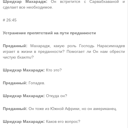
Шридхар Махарадж:
Он встретится с Сарвабхаваной и
сделает все необходимое.
# 26:45
Устранение препятствий на пути преданности
Преданный:
Махарадж, какую роль Господь Нарасимхадев
играет в жизни в преданности? Помогает ли Он нам обрести
чистую
бхакти
?
Шридхар Махарадж:
Кто это?
Преданный:
Гопадев.
Шридхар Махарадж:
Откуда он?
Преданный:
Он тоже из Южной Африки, но он американец.
Шридхар Махарадж:
Каков его вопрос?