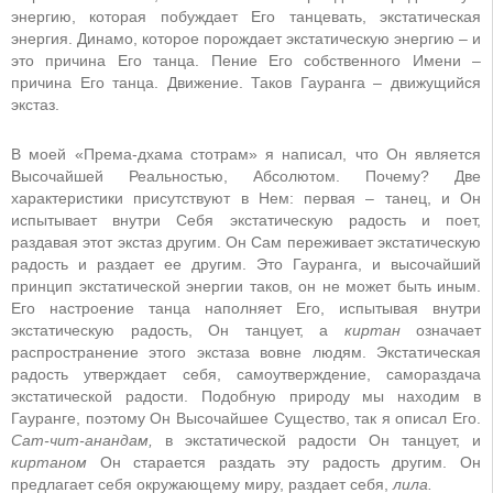
энергию, которая побуждает Его танцевать, экстатическая
энергия. Динамо, которое порождает экстатическую энергию – и
это причина Его танца. Пение Его собственного Имени –
причина Его танца. Движение. Таков Гауранга – движущийся
экстаз.
В моей «Према-дхама стотрам» я написал, что Он является
Высочайшей Реальностью, Абсолютом. Почему? Две
характеристики присутствуют в Нем: первая – танец, и Он
испытывает внутри Себя экстатическую радость и поет,
раздавая этот экстаз другим. Он Сам переживает экстатическую
радость и раздает ее другим. Это Гауранга, и высочайший
принцип экстатической энергии таков, он не может быть иным.
Его настроение танца наполняет Его, испытывая внутри
экстатическую радость, Он танцует, а
киртан
означает
распространение этого экстаза вовне людям. Экстатическая
радость утверждает себя, самоутверждение, самораздача
экстатической радости. Подобную природу мы находим в
Гауранге, поэтому Он Высочайшее Существо, так я описал Его.
Сат-чит-анандам,
в экстатической радости Он танцует, и
киртаном
Он старается раздать эту радость другим. Он
предлагает себя окружающему миру, раздает себя,
лила.