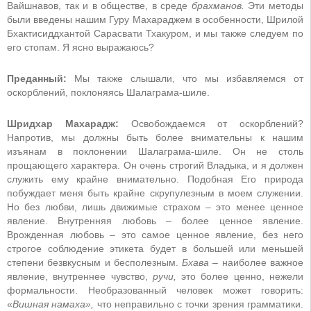
Вайшнавов, так и в обществе, в среде
брахманов.
Эти методы
были введены нашим Гуру Махараджем в особенности, Шрилой
Бхактисиддхантой Сарасвати Тхакуром, и мы также следуем по
его стопам. Я ясно выражаюсь?
Преданный:
Мы также слышали, что мы избавляемся от
оскорблений, поклоняясь Шалаграма-шиле.
Шридхар Махарадж:
Освобождаемся от оскорблений?
Напротив, мы должны быть более внимательны к нашим
изъянам в поклонении Шалаграма-шиле. Он не столь
прощающего характера. Он очень строгий Владыка, и я должен
служить ему крайне внимательно. Подобная Его природа
побуждает меня быть крайне скрупулезным в моем служении.
Но без любви, лишь движимые страхом
–
это менее ценное
явление. Внутренняя любовь
–
более ценное явление.
Врожденная любовь
–
это самое ценное явление, без него
строгое соблюдение этикета будет в большей или меньшей
степени безвкусным и бесполезным.
Бхава –
наиболее важное
явление, внутреннее чувство,
ручи,
это более ценно, нежели
формальности. Необразованный человек может говорить:
«
Вишная намаха»,
что неправильно с точки зрения грамматики.