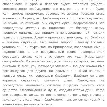
способности и уровню человек будет стараться увидеть,
соответственно пробуждению его внутреннего «я» он будет
идти вперед, продолжать совершение
арчана.
Госвами также
установили Виграху, но Прабхупад сказал, что в их случае это
не
арчан,
но
бхаджан,
они служат.
Арчан
подразумевает, что
посредством
мантры
мы надеемся, что благодаря этому
процессу однажды мы придем к непосредственной позиции
прямого служения.
Арчан –
промежуточное средство,
бхаджан
–
прямое служение. Был задан вопрос: «Почему Госвами
установили Шри Мурти там, во Вриндаване, воспевания Имени
недостаточно, а они воодушевляли своих последователей
совершать
арчан,
хотя в основном это удел Рамануджа-
сампрадаи
?» Махапрабху не делал упор на
арчан,
но
нам-
бхаджан.
И мой Гуру Махарадж ответил: «Процесс
арчана
был
рекомендован для других, но реально они были заняты в
прямом служении, совершали
бхаджан
».
Бхаджан
означает
«прямое служение», служение души Сверхдуше не
посредством ментальной системы с целью очистить свое
существо. Освобожденные души,
сварупа-сиддха-
души, когда
они совершают
арчан,
то это поклонение не следует считать
арчаном,
но в их случае –
бхаджаном,
прямым служением. Мне
нужно выйти, на этом я закончу.