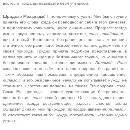
восторга, когда вы называете себя учеником.
Шридхар Махарадж:
Я по-прежнему студент. Мне было трудно
принять его слова, когда он преподносил себя в этом качестве,
я по-прежнему хочу знать, нечто динамичное. Прогресс всегда
имеет такую природу: динамизм, развитие,
лила, навайована
–
вечно новый. Концепция безграничного не есть концепция
статичного безграничного, безграничное начало динамично по
своей природе. Трудно принять подобное представление, в
целом принять концепцию безграничного трудно, но концепция
безграничного начала, которое динамично.
Лиламой. Лила
означает «вечно новый», это также природа безграничного.
Таким образом нам показывают определенное направление,
лиламой,
и это безграничное начало не испытывает нужду, не
стремится к состоянию полноты, не такова Его природа,
лила.
Сама Его природа – вечное существование безграничного,
вечное бытие,
лила
вечной природы. Он всегда удовлетворен.
Движение, всегда доставляющее радость, счастье, экстаз
обладает динамичной природой, природой движения,
лиламой.
И отсутствует какая-либо нужда, потребность, которую нужно
утолить.