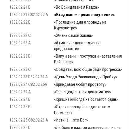
1982.02.21.B
«Во Вриндаване я Радха»
1982.02.21.C82.02.22.A
«Бхаджан — прямое служение»
1982.02.22.B
«Последние дни я проведу на
Курукшетре»
1982.02.22.C
«Жизнь самой жизни»
1982.02.23.A
«Атма-ниведана — жизнь в
преданности»
1982.02.23.B
«Вапу и вани – поступки и наставления
Вайшнава»
1982.02.23.C
«Солдаты, воюющие ради прогресса»
1982.02.23.D82.02.24.A
«День Ухода Расикананды Прабху»
1982.02.24.C82.02.25A
«Вриндаван любит простоту»
1982.02.24.A
«Трансцендентная дипломатия»
1982.02.24.B
«Кришна никогда не остаётся один»
1982.02.25.B
«Страх порождён недостатком
Гармонии»
1982.02.25.C82.02.26.A
«Истина — это Бог»
1982.02.25.D
«Любовь и раздор желанны, если они