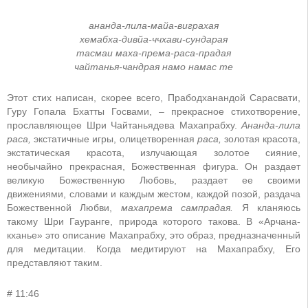
ананда-лила-майа-виграхая
хемабха-дивйа-ччхави-сундарая
тасмаи маха-према-раса-прадая
чайтанья-чандрая намо намас те
Этот стих написан, скорее всего, Прабодханандой Сарасвати,
Гуру Гопала Бхатты Госвами, – прекрасное стихотворение,
прославляющее Шри Чайтаньядева Махапрабху.
Ананда-лила
раса,
экстатичные игры, олицетворенная
раса,
золотая красота,
экстатическая красота, излучающая золотое сияние,
необычайно прекрасная, Божественная фигура. Он раздает
великую Божественную Любовь, раздает ее своими
движениями, словами и каждым жестом, каждой позой, раздача
Божественной Любви,
махапрема сампрадая.
Я кланяюсь
такому Шри Гауранге, природа которого такова. В «Арчана-
кханье» это описание Махапрабху, это образ, предназначенный
для медитации. Когда медитируют на Махапрабху, Его
представляют таким.
# 11:46