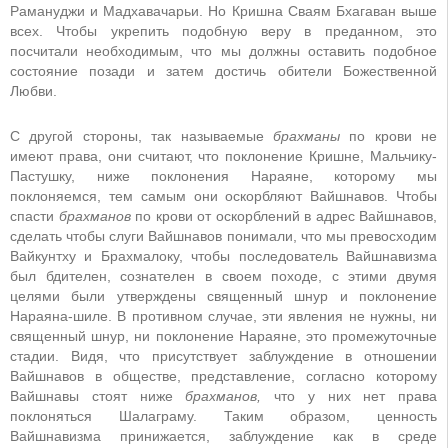
Рамануджи и Мадхавачарьи. Но Кришна Сваям Бхагаван выше
всех. Чтобы укрепить подобную веру в преданном, это
посчитали необходимым, что мы должны оставить подобное
состояние позади и затем достичь обители Божественной
Любви.
С другой стороны, так называемые
брахманы
по крови не
имеют права, они считают, что поклонение Кришне, Мальчику-
Пастушку, ниже поклонения Нараяне, которому мы
поклоняемся, тем самым они оскорбляют Вайшнавов. Чтобы
спасти
брахманов
по крови от оскорблений в адрес Вайшнавов,
сделать чтобы слуги Вайшнавов понимали, что мы превосходим
Вайкунтху и Брахмалоку, чтобы последователь Вайшнавизма
был бдителен, сознателен в своем походе, с этими двумя
целями были утверждены священный шнур и поклонение
Нараяна-шиле. В противном случае, эти явления не нужны, ни
священный шнур, ни поклонение Нараяне, это промежуточные
стадии. Видя, что присутствует заблуждение в отношении
Вайшнавов в обществе, представление, согласно которому
Вайшнавы стоят ниже
брахманов,
что у них нет права
поклоняться Шалаграму. Таким образом, ценность
Вайшнавизма принижается, заблуждение как в среде