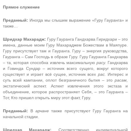
Прямое служение
Преданный:
Иногда мы слышим выражение «Гуру Гауранга» и
также…
Шридхар Махарадж:
Гуру Гауранга Гандхарва Гиридхари – это
имена, данные моим Гуру Махараджем Божествам в Маяпуре.
Гуру присутствует там и Гауранга. Гуру – энергия руководства,
Гауранга – Сам Господь в образе Гуру. Гуру Гауранга Гандхарва
– та, которая способна извлечь максимальную
расу.
Гандхарва
и Говинда Сундар – источник всего сущего, вокруг которого
существует и играет всё сущее, источник всех
рас.
Интерес и
суть всей кампании, оплот безграничного бытия – это
расам,
экстатический аспект. Аспект извлечения этого экстаза и
объединение, которое распространяет Себя, – это Гауранга –
Тот, Кто пришел открыть миру этот факт, Гуру.
Преданный:
В
арчане
также присутствуют Гуру Гауранга на
начальной стадии.
Шридхар Махарадж:
Соответственно индивидуальной