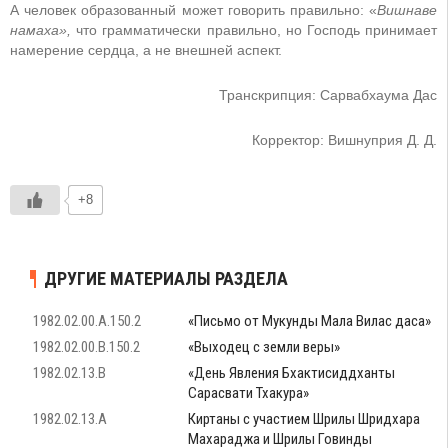
А человек образованный может говорить правильно: «
Вишнаве
намаха»,
что грамматически правильно, но Господь принимает
намерение сердца, а не внешней аспект.
Транскрипция: Сарвабхаума Дас
Корректор: Вишнуприя Д. Д.
+8
ДРУГИЕ МАТЕРИАЛЫ РАЗДЕЛА
1982.02.00.A.150.2
«Письмо от Мукунды Мала Вилас даса»
1982.02.00.B.150.2
«Выходец с земли веры»
1982.02.13.B
«День Явления Бхактисиддханты
Сарасвати Тхакура»
1982.02.13.A
Киртаны с участием Шрилы Шридхара
Махараджа и Шрилы Говинды