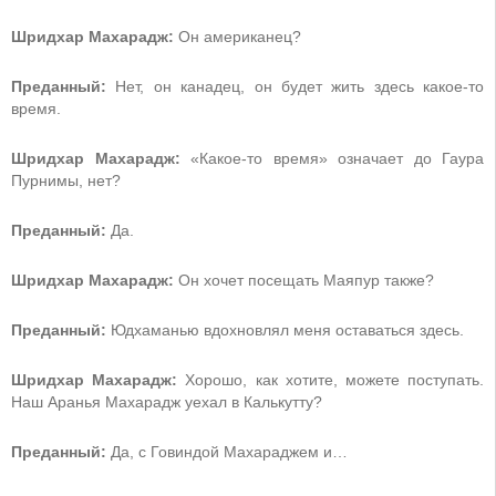
Шридхар Махарадж:
Он американец?
Преданный:
Нет, он канадец, он будет жить здесь какое-то
время.
Шридхар Махарадж:
«Какое-то время» означает до Гаура
Пурнимы, нет?
Преданный:
Да.
Шридхар Махарадж:
Он хочет посещать Маяпур также?
Преданный:
Юдхаманью вдохновлял меня оставаться здесь.
Шридхар Махарадж:
Хорошо, как хотите, можете поступать.
Наш Аранья Махарадж уехал в Калькутту?
Преданный:
Да, с Говиндой Махараджем и…