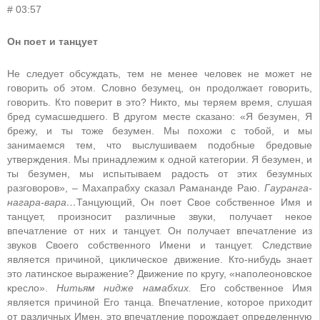
# 03:57
Он поет и танцует
Не следует обсуждать, тем не менее человек не может не
говорить об этом. Словно безумец, он продолжает говорить,
говорить. Кто поверит в это? Никто, мы теряем время, слушая
бред сумасшедшего. В другом месте сказано: «Я безумен, Я
брежу, и ты тоже безумен. Мы похожи с тобой, и мы
занимаемся тем, что выслушиваем подобные бредовые
утверждения. Мы принадлежим к одной категории. Я безумен, и
ты безумен, мы испытываем радость от этих безумных
разговоров», – Махапрабху сказал Рамананде Раю.
Гауранга-
нагара-вара…
Танцующий, Он поет Свое собственное Имя и
танцует, произносит различные звуки, получает некое
впечатление от них и танцует. Он получает впечатление из
звуков Своего собственного Имени и танцует. Следствие
является причиной, циклическое движение. Кто-нибудь знает
это латинское выражение? Движение по кругу, «наполеоновское
кресло».
Нитьям нидже намабхих
.
Его собственное Имя
является причиной Его танца. Впечатление, которое приходит
от различных Имен, это впечатление порождает определенную