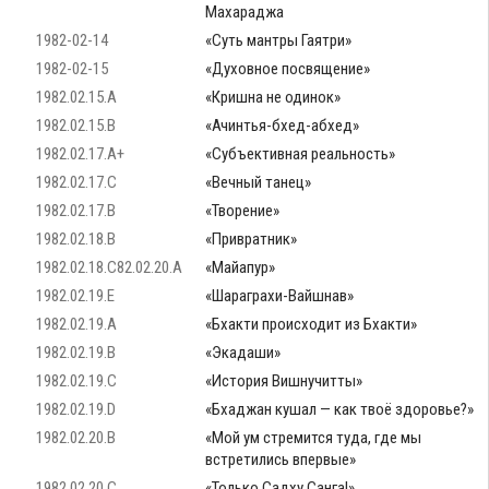
Махараджа
1982-02-14
«Суть мантры Гаятри»
1982-02-15
«Духовное посвящение»
1982.02.15.A
«Кришна не одинок»
1982.02.15.B
«Ачинтья-бхед-абхед»
1982.02.17.A+
«Субъективная реальность»
1982.02.17.C
«Вечный танец»
1982.02.17.B
«Творение»
1982.02.18.B
«Привратник»
1982.02.18.C82.02.20.A
«Майапур»
1982.02.19.E
«Шараграхи-Вайшнав»
1982.02.19.A
«Бхакти происходит из Бхакти»
1982.02.19.B
«Экадаши»
1982.02.19.C
«История Вишнучитты»
1982.02.19.D
«Бхаджан кушал — как твоё здоровье?»
1982.02.20.B
«Мой ум стремится туда, где мы
встретились впервые»
1982.02.20.C
«Только Садху Санга!»