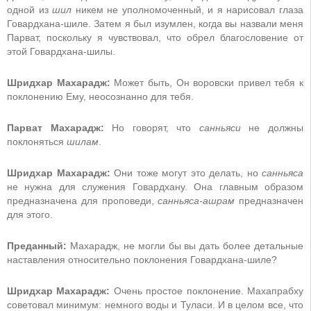
одной из
шил
никем не уполномоченный, и я нарисовал глаза
Говардхана-шиле. Затем я был изумлен, когда вы назвали меня
Парват, поскольку я чувствовал, что обрел благословение от
этой Говардхана-шилы.
Шридхар Махарадж:
Может быть, Он воровски привел тебя к
поклонению Ему, неосознанно для тебя.
Парват Махарадж:
Но говорят, что
санньяси
не должны
поклоняться
шилам
.
Шридхар Махарадж:
Они тоже могут это делать, но
санньяса
не нужна для служения Говардхану. Она главным образом
предназначена для проповеди,
санньяса-ашрам
предназначен
для этого.
Преданный:
Махарадж, не могли бы вы дать более детальные
наставления относительно поклонения Говардхана-шиле?
Шридхар Махарадж:
Очень простое поклонение. Махапрабху
советовал минимум: немного воды и Туласи. И в целом все, что