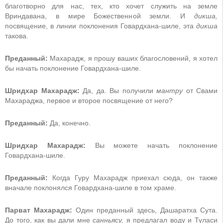
благотворно для нас, тех, кто хочет служить на земле
Вриндавана, в мире Божественной земли. И
дикша,
посвящение, в линии поклонения Говардхана-шиле, эта
дикша
такова.
Преданный:
Махарадж, я прошу ваших благословений, я хотел
бы начать поклонение Говардхана-шиле.
Шридхар Махарадж:
Да, да. Вы получили
мантру
от Свами
Махараджа, первое и второе посвящение от него?
Преданный:
Да, конечно.
Шридхар Махарадж:
Вы можете начать поклонение
Говардхана-шиле.
Преданный:
Когда Гуру Махарадж приехал сюда, он также
вначале поклонялся Говардхана-шиле в том храме.
Парват Махарадж:
Один преданный здесь, Дашаратха Сута.
До того, как вы дали мне
санньясу,
я предлагал воду и Туласи