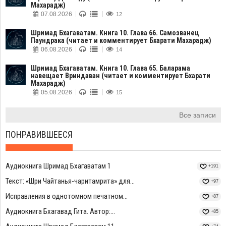
Махарадж)
07.08.2026
12
Шримад Бхагаватам. Книга 10. Глава 66. Самозванец
Паундрака (читает и комментирует Бхарати Махарадж)
06.08.2026
14
Шримад Бхагаватам. Книга 10. Глава 65. Баларама
навещает Вриндаван (читает и комментирует Бхарати
Махарадж)
05.08.2026
15
Все записи
ПОНРАВИВШЕЕСЯ
Аудиокнига Шримад Бхагаватам 1
+191
Текст: «Шри Чайтанья-чаритамрита» для...
+97
Исправления в однотомном печатном...
+87
Аудиокнига Бхагавад Гита. Автор:...
+85