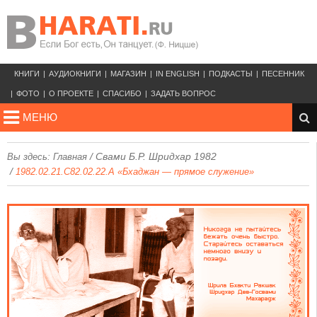
КНИГИ
АУДИОКНИГИ
МАГАЗИН
IN ENGLISH
ПОДКАСТЫ
ПЕСЕННИК
ФОТО
О ПРОЕКТЕ
СПАСИБО
ЗАДАТЬ ВОПРОС
МЕНЮ
/
Свами Б.Р. Шридхар 1982
Вы здесь:
Главная
/
1982.02.21.C82.02.22.A «Бхаджан — прямое служение»